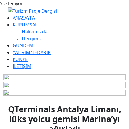
Yükleniyor
ANASAYFA
KURUMSAL
Hakkımızda
Dergimiz
GÜNDEM
YATIRIM/TEDARİK
KÜNYE
İLETİŞİM
QTerminals Antalya Limanı,
lüks yolcu gemisi Marina’yı
ağırladı