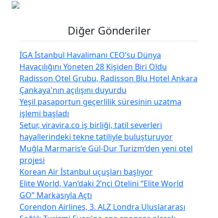
Diğer Gönderiler
İGA İstanbul Havalimanı CEO’su Dünya
Havacılığını Yöneten 28 Kişiden Biri Oldu
Radisson Otel Grubu, Radisson Blu Hotel Ankara
Çankaya'nın açılışını duyurdu
Yeşil pasaportun geçerlilik süresinin uzatma
işlemi başladı
Setur, viravira.co iş birliği, tatil severleri
hayallerindeki tekne tatiliyle buluşturuyor
Muğla Marmaris’e Gül-Dur Turizm’den yeni otel
projesi
Korean Air İstanbul uçuşları başlıyor
Elite World, Van’daki 2’nci Otelini “Elite World
GO” Markasıyla Açtı
Corendon Airlines, 3. ALZ Londra Uluslararası