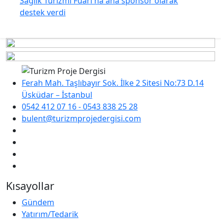
Sağlık Turizmi Fuarı'na ana sponsor olarak
destek verdi
Ferah Mah. Taşlıbayır Sok. İlke 2 Sitesi No:73 D.14
Üsküdar – İstanbul
0542 412 07 16 - 0543 838 25 28
bulent@turizmprojedergisi.com
Kısayollar
Gündem
Yatırım/Tedarik