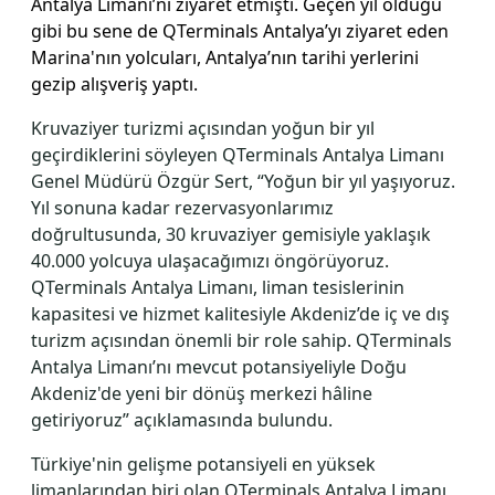
Antalya Limanı’nı ziyaret etmişti. Geçen yıl olduğu
gibi bu sene de QTerminals Antalya’yı ziyaret eden
Marina'nın yolcuları, Antalya’nın tarihi yerlerini
gezip alışveriş yaptı.
Kruvaziyer turizmi açısından yoğun bir yıl
geçirdiklerini söyleyen QTerminals Antalya Limanı
Genel Müdürü Özgür Sert, “Yoğun bir yıl yaşıyoruz.
Yıl sonuna kadar rezervasyonlarımız
doğrultusunda, 30 kruvaziyer gemisiyle yaklaşık
40.000 yolcuya ulaşacağımızı öngörüyoruz.
QTerminals Antalya Limanı, liman tesislerinin
kapasitesi ve hizmet kalitesiyle Akdeniz’de iç ve dış
turizm açısından önemli bir role sahip. QTerminals
Antalya Limanı’nı mevcut potansiyeliyle Doğu
Akdeniz'de yeni bir dönüş merkezi hâline
getiriyoruz” açıklamasında bulundu.
Türkiye'nin gelişme potansiyeli en yüksek
limanlarından biri olan QTerminals Antalya Limanı,