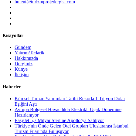
bulent@turizmprojedergisi.com
Kısayollar
Gündem
Yatırım/Tedarik
Hakkımızda
Dergimiz
Künye
İletişim
Haberler
Küresel Turizm Yatırımları Tarihi Rekorla 1 Trilyon Dolar
Eşiğini Aştı
Avrupa Bölgesel Havacılıkta Elektrikli Uçak Dönemine
Hazırlanıyor
EasyJet 5,7 Milyar Sterline Apollo’ya Satılıyor
Türkiye'nin Önde Gelen Otel Grupları Uluslararası İstanbul
Turizm Fuarı'nda Buluşuyor