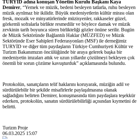
TURYİD adına konuşan Yönetim Kurulu Başkanı Kaya
Demirer
, “Yemek ve müzik, bedeni besleyen tatlarla, ruhu besleyen
müzik ayrılmaz bir ikilidir. Büyük medeniyetlerin kültür mirası olan
fresk, mozaik ve minyatürlerinde müzisyenler, rakkaseler güzel,
görkemli sofralarla birlikte resmedilir ve böylece damak ve müzik
zevkinin tarih boyunca süren birlikteliği gözler önüne serilir. Bugün
de Müzik Sektöründe Bağlantılı Haklar (MÜZFED) ve Müzik
Sektöründe Eser Sahipleri Federasyonları (MSF) ile derneğimiz
TURYİD ve diğer tüm paydaşların Türkiye Cumhuriyeti Kültür ve
Turizm Bakanımızın öncülüğünde bir araya gelerek başka bir
medeniyetin imzaları attık ve uzun yıllardır çözülmeyi bekleyen çok
önemli bir sorun çözüme kavuşturduk” açıklamasında bulundu.
Protokolün, sanatçıların telif haklarını koruyarak, müziğin adil ve
sürdürülebilir bir şekilde misafirlerle paylaşılmasına olanak
sağladığını belirten Demirer, konuşmasında tüm paydaşlara teşekkür
ederken, protokolün, sanatın sürdürülebilirliği açısından kıymetini de
belirtti.
Turizm Proje
06.03.2025 15:07