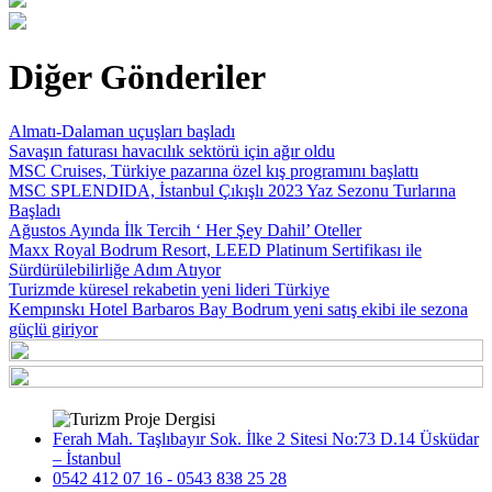
Diğer Gönderiler
Almatı-Dalaman uçuşları başladı
Savaşın faturası havacılık sektörü için ağır oldu
MSC Cruises, Türkiye pazarına özel kış programını başlattı
MSC SPLENDIDA, İstanbul Çıkışlı 2023 Yaz Sezonu Turlarına
Başladı
Ağustos Ayında İlk Tercih ‘ Her Şey Dahil’ Oteller
Maxx Royal Bodrum Resort, LEED Platinum Sertifikası ile
Sürdürülebilirliğe Adım Atıyor
Turizmde küresel rekabetin yeni lideri Türkiye
Kempınskı Hotel Barbaros Bay Bodrum yeni satış ekibi ile sezona
güçlü giriyor
Ferah Mah. Taşlıbayır Sok. İlke 2 Sitesi No:73 D.14 Üsküdar
– İstanbul
0542 412 07 16 - 0543 838 25 28