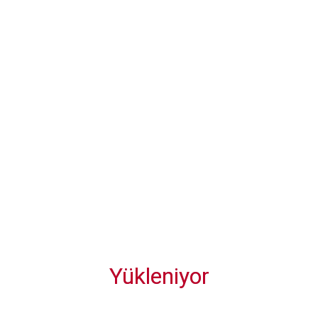
Diğer Gönderiler
Gloria Golf Club, 2026 Sezonunda Avrupa
Golfünün Önde Gelen İsimlerine Ev Sahipliği
Yapacak
Dedeman’ın Van’daki ilk oteli "Dedeman Van
Resort & Aquapark" açıldı
Yükleniyor