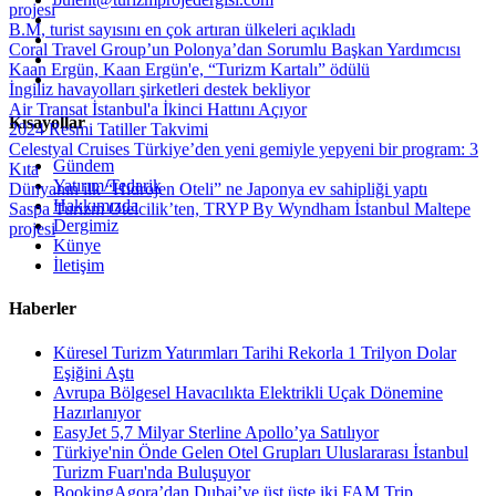
projesi
B.M, turist sayısını en çok artıran ülkeleri açıkladı
Coral Travel Group’un Polonya’dan Sorumlu Başkan Yardımcısı
Kaan Ergün, Kaan Ergün'e, “Turizm Kartalı” ödülü
İngiliz havayolları şirketleri destek bekliyor
Air Transat İstanbul'a İkinci Hattını Açıyor
Kısayollar
2024 Resmi Tatiller Takvimi
Celestyal Cruises Türkiye’den yeni gemiyle yepyeni bir program: 3
Gündem
Kıta
Yatırım/Tedarik
Dünyanın ilk “Hidrojen Oteli” ne Japonya ev sahipliği yaptı
Hakkımızda
Saspa Turizm Otelcilik’ten, TRYP By Wyndham İstanbul Maltepe
Dergimiz
projesi
Künye
İletişim
Haberler
Küresel Turizm Yatırımları Tarihi Rekorla 1 Trilyon Dolar
Eşiğini Aştı
Avrupa Bölgesel Havacılıkta Elektrikli Uçak Dönemine
Hazırlanıyor
EasyJet 5,7 Milyar Sterline Apollo’ya Satılıyor
Türkiye'nin Önde Gelen Otel Grupları Uluslararası İstanbul
Turizm Fuarı'nda Buluşuyor
BookingAgora’dan Dubai’ye üst üste iki FAM Trip