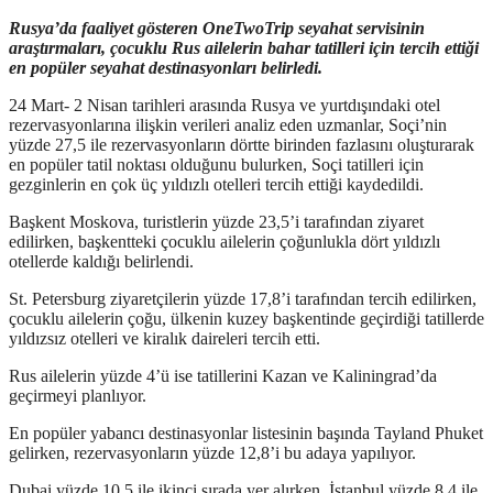
Rusya’da faaliyet gösteren OneTwoTrip seyahat servisinin
araştırmaları, çocuklu Rus ailelerin bahar tatilleri için tercih ettiği
en popüler seyahat destinasyonları belirledi.
24 Mart- 2 Nisan tarihleri arasında Rusya ve yurtdışındaki otel
rezervasyonlarına ilişkin verileri analiz eden uzmanlar, Soçi’nin
yüzde 27,5 ile rezervasyonların dörtte birinden fazlasını oluşturarak
en popüler tatil noktası olduğunu bulurken, Soçi tatilleri için
gezginlerin en çok üç yıldızlı otelleri tercih ettiği kaydedildi.
Başkent Moskova, turistlerin yüzde 23,5’i tarafından ziyaret
edilirken, başkentteki çocuklu ailelerin çoğunlukla dört yıldızlı
otellerde kaldığı belirlendi.
St. Petersburg ziyaretçilerin yüzde 17,8’i tarafından tercih edilirken,
çocuklu ailelerin çoğu, ülkenin kuzey başkentinde geçirdiği tatillerde
yıldızsız otelleri ve kiralık daireleri tercih etti.
Rus ailelerin yüzde 4’ü ise tatillerini Kazan ve Kaliningrad’da
geçirmeyi planlıyor.
En popüler yabancı destinasyonlar listesinin başında Tayland Phuket
gelirken, rezervasyonların yüzde 12,8’i bu adaya yapılıyor.
Dubai yüzde 10,5 ile ikinci sırada yer alırken, İstanbul yüzde 8,4 ile