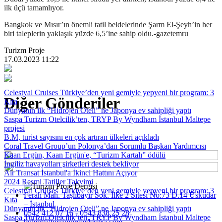
ilk üçü tamamlıyor.
Bangkok ve Mısır’ın önemli tatil beldelerinde Şarm El-Şeyh’in her
biri taleplerin yaklaşık yüzde 6,5’ine sahip oldu.-gazetemru
Turizm Proje
17.03.2023 11:22
Celestyal Cruises Türkiye’den yeni gemiyle yepyeni bir program: 3
Diğer Gönderiler
Kıta
Dünyanın ilk “Hidrojen Oteli” ne Japonya ev sahipliği yaptı
Saspa Turizm Otelcilik’ten, TRYP By Wyndham İstanbul Maltepe
projesi
B.M, turist sayısını en çok artıran ülkeleri açıkladı
Coral Travel Group’un Polonya’dan Sorumlu Başkan Yardımcısı
Kaan Ergün, Kaan Ergün'e, “Turizm Kartalı” ödülü
İngiliz havayolları şirketleri destek bekliyor
Air Transat İstanbul'a İkinci Hattını Açıyor
2024 Resmi Tatiller Takvimi
Celestyal Cruises Türkiye’den yeni gemiyle yepyeni bir program: 3
Ferah Mah. Taşlıbayır Sok. İlke 2 Sitesi No:73 D.14 Üsküdar
Kıta
– İstanbul
Dünyanın ilk “Hidrojen Oteli” ne Japonya ev sahipliği yaptı
0542 412 07 16 - 0543 838 25 28
Saspa Turizm Otelcilik’ten, TRYP By Wyndham İstanbul Maltepe
bulent@turizmprojedergisi.com