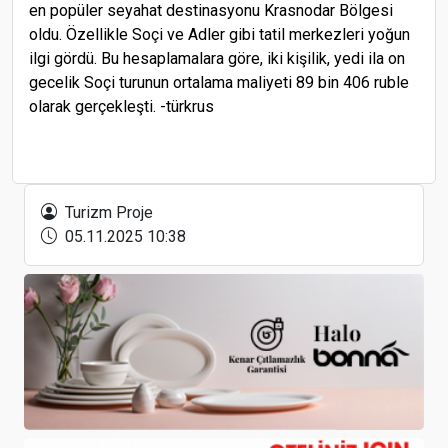
en popüler seyahat destinasyonu Krasnodar Bölgesi
oldu. Özellikle Soçi ve Adler gibi tatil merkezleri yoğun
ilgi gördü. Bu hesaplamalara göre, iki kişilik, yedi ila on
gecelik Soçi turunun ortalama maliyeti 89 bin 406 ruble
olarak gerçekleşti. -türkrus
Altın Hafta tatilinde turistlerin gözdesi: Çin’in sınır
bölgeleri
Turizm Proje
05.11.2025 10:38
Yerli turist bayramda yurtdışını tercih etti