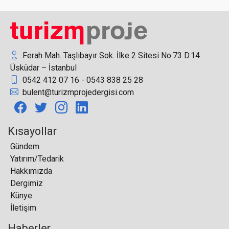
Altın Hafta tatilinde turistlerin gözdesi: Çin’in sınır
bölgeleri
Ferah Mah. Taşlıbayır Sok. İlke 2 Sitesi No:73 D.14
Üsküdar – İstanbul
0542 412 07 16 - 0543 838 25 28
bulent@turizmprojedergisi.com
Yerli turist bayramda yurtdışını tercih etti
Kısayollar
Gündem
Yatırım/Tedarik
Hakkımızda
Air Transat'tan frekans artırma kararı
Dergimiz
Künye
İletişim
Haberler