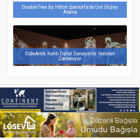
DoubleTree by Hilton Şanlıurfa’da Üst Düzey
Atama
SideAntik Kenti Dijital Deneyimle Yeniden
Canlanıyor
Hılton Dalaman’da Üst Düzey Atama