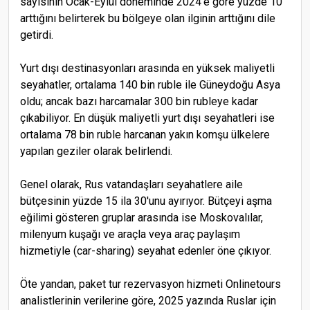
sayısının Ocak-Eylül döneminde 2024'e göre yüzde 10
arttığını belirterek bu bölgeye olan ilginin arttığını dile
getirdi.
Yurt dışı destinasyonları arasında en yüksek maliyetli
seyahatler, ortalama 140 bin ruble ile Güneydoğu Asya
oldu; ancak bazı harcamalar 300 bin rubleye kadar
çıkabiliyor. En düşük maliyetli yurt dışı seyahatleri ise
ortalama 78 bin ruble harcanan yakın komşu ülkelere
yapılan geziler olarak belirlendi.
Genel olarak, Rus vatandaşları seyahatlere aile
bütçesinin yüzde 15 ila 30'unu ayırıyor. Bütçeyi aşma
eğilimi gösteren gruplar arasında ise Moskovalılar,
milenyum kuşağı ve araçla veya araç paylaşım
hizmetiyle (car-sharing) seyahat edenler öne çıkıyor.
Öte yandan, paket tur rezervasyon hizmeti Onlinetours
analistlerinin verilerine göre, 2025 yazında Ruslar için