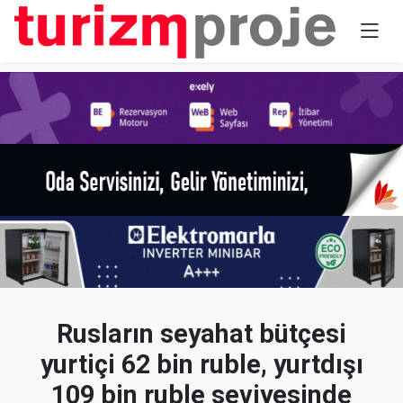
Rusların seyahat bütçesi
yurtiçi 62 bin ruble, yurtdışı
109 bin ruble seviyesinde