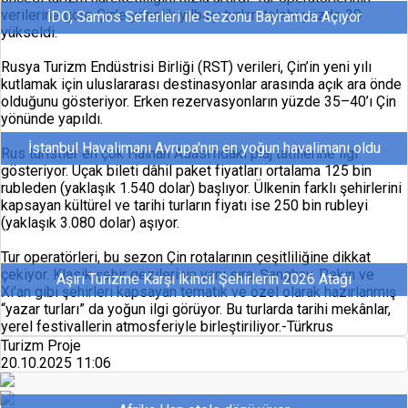
verilerine göre Çin’e yönelik yılbaşı turları talebi yüzde 30
İDO, Samos Seferleri ile Sezonu Bayramda Açıyor
yükseldi.
Rusya Turizm Endüstrisi Birliği (RST) verileri, Çin’in yeni yılı
kutlamak için uluslararası destinasyonlar arasında açık ara önde
olduğunu gösteriyor. Erken rezervasyonların yüzde 35–40’ı Çin
yönünde yapıldı.
İstanbul Havalimanı Avrupa'nın en yoğun havalimanı oldu
Rus turistler en çok Hainan Adası’ndaki plaj tatillerine ilgi
gösteriyor. Uçak bileti dâhil paket fiyatları ortalama 125 bin
rubleden (yaklaşık 1.540 dolar) başlıyor. Ülkenin farklı şehirlerini
kapsayan kültürel ve tarihi turların fiyatı ise 250 bin rubleyi
(yaklaşık 3.080 dolar) aşıyor.
Tur operatörleri, bu sezon Çin rotalarının çeşitliliğine dikkat
çekiyor. Klasik şehir gezilerinin yanı sıra, Şanghay, Pekin ve
Aşırı Turizme Karşı İkincil Şehirlerin 2026 Atağı
Xi’an gibi şehirleri kapsayan tematik ve özel olarak hazırlanmış
“yazar turları” da yoğun ilgi görüyor. Bu turlarda tarihi mekânlar,
yerel festivallerin atmosferiyle birleştiriliyor.-Türkrus
Turizm Proje
20.10.2025 11:06