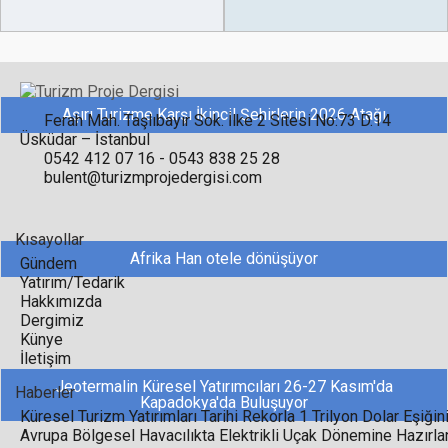
Aşırı Turizme Karşı İkincil Şehirlerin 2026 Atağı
Ferah Mah. Taşlıbayır Sok. İlke 2 Sitesi No:73 D.14
Üsküdar – İstanbul
0542 412 07 16 - 0543 838 25 28
bulent@turizmprojedergisi.com
Kısayollar
Afrika Han otele dönüşüyor
Gündem
Yatırım/Tedarik
Hakkımızda
Dergimiz
Künye
İletişim
Jeotermalin Küresel Yatırımcıları 26-27 Kasım'da
Haberler
Kapadokya'da Buluşuyor
Küresel Turizm Yatırımları Tarihi Rekorla 1 Trilyon Dolar Eşiğini
Avrupa Bölgesel Havacılıkta Elektrikli Uçak Dönemine Hazırla