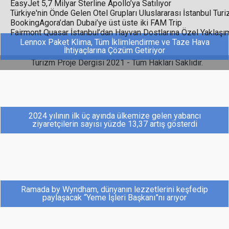
EasyJet 5,7 Milyar Sterline Apollo’ya Satılıyor
Türkiye'nin Önde Gelen Otel Grupları Uluslararası İstanbul Tur
BookingAgora’dan Dubai’ye üst üste iki FAM Trip
Fairmont Quasar İstanbul’dan Hayvan Dostlarına Özel Yaklaşı
Lennox Paket Klima, Tüm İklimlendirme ve Taze Hava
İhtiyaçlarına Çözüm Getiriyor
Turizm Proje Dergisi 2021 - Tüm Hakları Saklıdır.
2024 yılının ilk üç ayında ülkemize gelen yabancı
ziyaretçilerin sayısı yüzde 13,37 artış gösterdi
Ramada by Wyndham, dünyanın lezzetlerini keşfedip
paylaşacak “Yeme İşleri Başkanı”nı arıyor