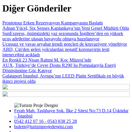
Diğer Gönderiler
Prontotour Erken Rezervasyon Kampanyasını Başlattı
Adnan Yücel, Six Senses Kaplankaya’nın Yeni Genel Müdürü Oldu
SunExpress, önümüzdeki yaz sezonunda İngiltere’den en yüksek
uçuş adetlerine ulaşan havayolu olmaya hazırlanıyor
Uçuşsuz ve yavaş seyahat trendi gençleri de kruvaziyere yöneltiyor
ABD, Çin'den gelen yolculardan negatif koronavirüs testi
isteneceğini açıkladı
En Renkli 23 Nisan Rahmi M. Koç Müzesi’nde
AUX, Türkiye’de Çevre Dostu R290 Isı Pompalarıyla Enerji
Dönüşümüne Güç Katıyor
Galataport İstanbul, Avrupa’nın LEED Platin Sertifikalı en büyük
ikinci projesi oldu
Ferah Mah. Taşlıbayır Sok. İlke 2 Sitesi No:73 D.14 Üsküdar
– İstanbul
0542 412 07 16 - 0543 838 25 28
bulent@turizmprojedergisi.com