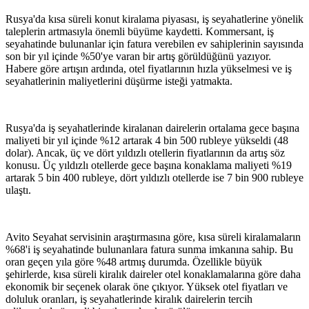
Rusya'da kısa süreli konut kiralama piyasası, iş seyahatlerine yönelik
taleplerin artmasıyla önemli büyüme kaydetti. Kommersant, iş
seyahatinde bulunanlar için fatura verebilen ev sahiplerinin sayısında
son bir yıl içinde %50'ye varan bir artış görüldüğünü yazıyor.
Habere göre artışın ardında, otel fiyatlarının hızla yükselmesi ve iş
seyahatlerinin maliyetlerini düşürme isteği yatmakta.
Rusya'da iş seyahatlerinde kiralanan dairelerin ortalama gece başına
maliyeti bir yıl içinde %12 artarak 4 bin 500 rubleye yükseldi (48
dolar). Ancak, üç ve dört yıldızlı otellerin fiyatlarının da artış söz
konusu. Üç yıldızlı otellerde gece başına konaklama maliyeti %19
artarak 5 bin 400 rubleye, dört yıldızlı otellerde ise 7 bin 900 rubleye
ulaştı.
Avito Seyahat servisinin araştırmasına göre, kısa süreli kiralamaların
%68'i iş seyahatinde bulunanlara fatura sunma imkanına sahip. Bu
oran geçen yıla göre %48 artmış durumda. Özellikle büyük
şehirlerde, kısa süreli kiralık daireler otel konaklamalarına göre daha
ekonomik bir seçenek olarak öne çıkıyor. Yüksek otel fiyatları ve
doluluk oranları, iş seyahatlerinde kiralık dairelerin tercih