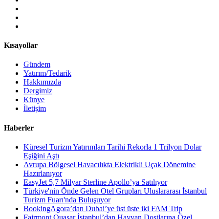
Kısayollar
Gündem
Yatırım/Tedarik
Hakkımızda
Dergimiz
Künye
İletişim
Haberler
Küresel Turizm Yatırımları Tarihi Rekorla 1 Trilyon Dolar
Eşiğini Aştı
Avrupa Bölgesel Havacılıkta Elektrikli Uçak Dönemine
Hazırlanıyor
EasyJet 5,7 Milyar Sterline Apollo’ya Satılıyor
Türkiye'nin Önde Gelen Otel Grupları Uluslararası İstanbul
Turizm Fuarı'nda Buluşuyor
BookingAgora’dan Dubai’ye üst üste iki FAM Trip
Fairmont Quasar İstanbul’dan Hayvan Dostlarına Özel