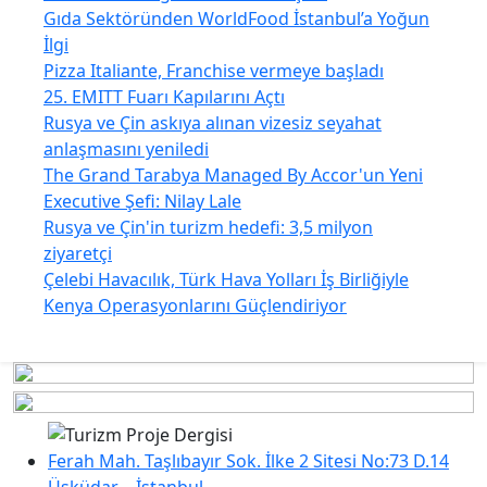
Gıda Sektöründen WorldFood İstanbul’a Yoğun
İlgi
Pizza Italiante, Franchise vermeye başladı
25. EMITT Fuarı Kapılarını Açtı
Rusya ve Çin askıya alınan vizesiz seyahat
anlaşmasını yeniledi
The Grand Tarabya Managed By Accor'un Yeni
Executive Şefi: Nilay Lale
Rusya ve Çin'in turizm hedefi: 3,5 milyon
ziyaretçi
Çelebi Havacılık, Türk Hava Yolları İş Birliğiyle
Kenya Operasyonlarını Güçlendiriyor
Ferah Mah. Taşlıbayır Sok. İlke 2 Sitesi No:73 D.14
Üsküdar – İstanbul