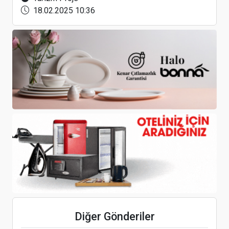
18.02.2025 10:36
Radisson Otel Grubu, sektörde en üst statüye
giden sadakat programını başlattı
24. Kempinski Golfmad Pro-Am Turnuvası,
Kempinski Hotel The Dome Belek’te
gerçekleştirildi
Deprem sonrası Rus turistlerin Türkiye talebi
Diğer Gönderiler
azaldı