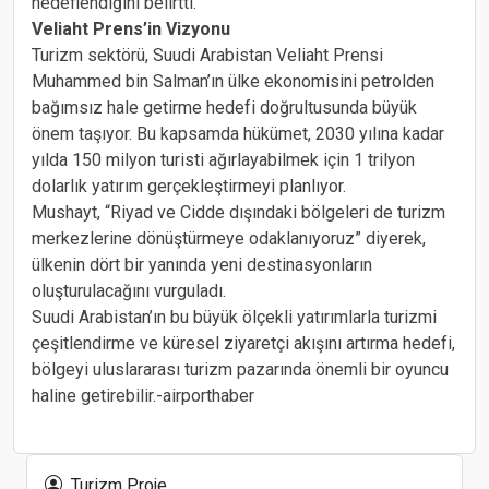
hedeflendiğini belirtti.
Veliaht Prens’in Vizyonu
Turizm sektörü, Suudi Arabistan Veliaht Prensi
Muhammed bin Salman’ın ülke ekonomisini petrolden
bağımsız hale getirme hedefi doğrultusunda büyük
önem taşıyor. Bu kapsamda hükümet, 2030 yılına kadar
yılda 150 milyon turisti ağırlayabilmek için 1 trilyon
dolarlık yatırım gerçekleştirmeyi planlıyor.
Mushayt, “Riyad ve Cidde dışındaki bölgeleri de turizm
merkezlerine dönüştürmeye odaklanıyoruz” diyerek,
ülkenin dört bir yanında yeni destinasyonların
oluşturulacağını vurguladı.
Suudi Arabistan’ın bu büyük ölçekli yatırımlarla turizmi
çeşitlendirme ve küresel ziyaretçi akışını artırma hedefi,
bölgeyi uluslararası turizm pazarında önemli bir oyuncu
haline getirebilir.-airporthaber
Turizmde otel ruhsat iptalleri sorunu
Turizm Proje