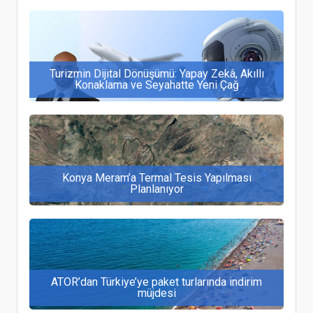
Turizmin Dijital Dönüşümü: Yapay Zekâ, Akıllı
Konaklama ve Seyahatte Yeni Çağ
Konya Meram’a Termal Tesis Yapılması
Planlanıyor
ATOR’dan Türkiye’ye paket turlarında indirim
müjdesi