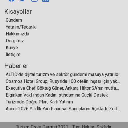
Kısayollar
Gündem
24. Kempinski Golfmad Pro-Am Turnuvası,
Yatırım/Tedarik
Kempinski Hotel The Dome Belek’te
Hakkımızda
gerçekleştirildi
Dergimiz
Künye
İletişim
Haberler
Deprem sonrası Rus turistlerin Türkiye talebi
ALTİD'de dijital turizm ve sektör gündemi masaya yatırıldı
azaldı
Cosmos Hotel Group, Rusya’da 100 otelin inşası için yaklaşık 700 milyar ruble yatıracak
Executive Chef Göktuğ Güner, Ankara HiltonSA’nın mutfak operasyonlarının liderliğini üstlendi
Elginkan Vakfı'ndan Kadın İstihdamına Güçlü Destek
Turizmde Doğru Plan, Karlı Yatırım
Accor 2026 Yılı İlk Yarı Finansal Sonuçlarını Açıkladı: Zorlu küresel koşullara rağmen çevikliğini korudu
Turizmin Dijital Dönüşümü: Yapay Zekâ, Akıllı
Konaklama ve Seyahatte Yeni Çağ
Turizm Proje Dergisi 2021 - Tüm Hakları Saklıdır.