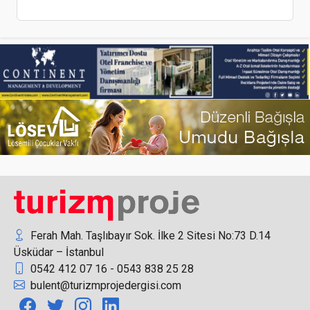
Dünya ve Türk Mutfağı F İstanbul’da Buluştu
Turizmde otel ruhsat iptalleri sorunu
Ferah Mah. Taşlıbayır Sok. İlke 2 Sitesi No:73 D.14
Üsküdar – İstanbul
0542 412 07 16 - 0543 838 25 28
Radisson Otel Grubu, sektörde en üst statüye
bulent@turizmprojedergisi.com
giden sadakat programını başlattı