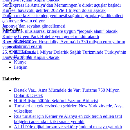
SunExpress ile Antalya’dan Memmingen’e direkt uçuşlar başladı
Küresel havayolu gelirleri 2025'te 1 trilyon doları aşacak
Daikin merkezi sistemler, yeni nesil soğutma gruplarıyla dikkatleri
çekmeye devam ediyor
Japonya’dan seyahat güncellemesi
Kısayollar
Pamukkale, uluslararası kriterlere uygun “jeopark alanı” olacak
Kartepe Green Park Hotel’e yeni genel müdür atandı
Gündem
Room00 Next Gen Hospitality, Avrupa’da 330 milyon euro yatırım
Yatırım/Tedarik
yapacak
Hakkımızda
25. EMITT Fuarı, 1 Milyar Dolarlık Sağlık Turizminde Türkiye’nin
Dergimiz
Dünyaya Açılan Kapısı Olacak
Künye
İletişim
Haberler
Destek Var... Ama Mücadele de Var; Turizme 750 Milyon
Dolarlık Destek
Hitit Bilişim 500’de Sektörel Yazılım Birincisi
Turistleri en çok cezbeden şehirler: New York zirvede, Asya
yükselişte
Rus turistler için Kemer ve Alanya en çok tercih edilen tatil
bölgeleri arasında ilk iki sırada yer aldı
ALTİD'de dijital turizm ve sektör gündemi masaya yatırıldı