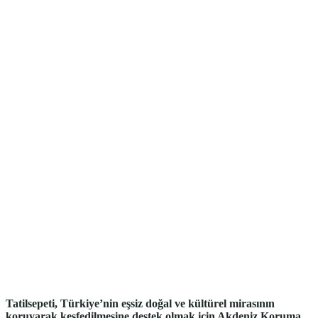
Tatilsepeti, Türkiye’nin eşsiz doğal ve kültürel mirasının
koruyarak keşfedilmesine destek olmak için Akdeniz Koruma