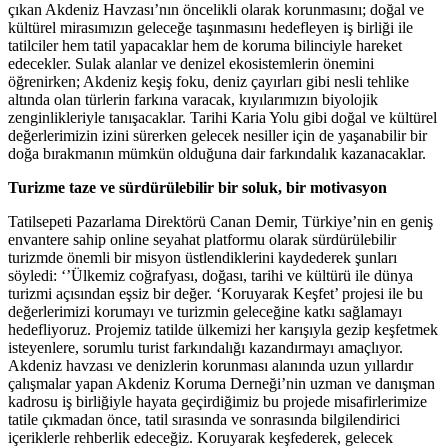
çıkan Akdeniz Havzası’nın öncelikli olarak korunmasını; doğal ve
kültürel mirasımızın geleceğe taşınmasını hedefleyen iş birliği ile
tatilciler hem tatil yapacaklar hem de koruma bilinciyle hareket
edecekler. Sulak alanlar ve denizel ekosistemlerin önemini
öğrenirken; Akdeniz keşiş foku, deniz çayırları gibi nesli tehlike
altında olan türlerin farkına varacak, kıyılarımızın biyolojik
zenginlikleriyle tanışacaklar. Tarihi Karia Yolu gibi doğal ve kültürel
değerlerimizin izini sürerken gelecek nesiller için de yaşanabilir bir
doğa bırakmanın mümkün olduğuna dair farkındalık kazanacaklar.
Turizme taze ve sürdürülebilir bir soluk, bir motivasyon
Tatilsepeti Pazarlama Direktörü Canan Demir, Türkiye’nin en geniş
envantere sahip online seyahat platformu olarak sürdürülebilir
turizmde önemli bir misyon üstlendiklerini kaydederek şunları
söyledi: ‘’Ülkemiz coğrafyası, doğası, tarihi ve kültürü ile dünya
turizmi açısından eşsiz bir değer. ‘Koruyarak Keşfet’ projesi ile bu
değerlerimizi korumayı ve turizmin geleceğine katkı sağlamayı
hedefliyoruz. Projemiz tatilde ülkemizi her karışıyla gezip keşfetmek
isteyenlere, sorumlu turist farkındalığı kazandırmayı amaçlıyor.
Akdeniz havzası ve denizlerin korunması alanında uzun yıllardır
çalışmalar yapan Akdeniz Koruma Derneği’nin uzman ve danışman
kadrosu iş birliğiyle hayata geçirdiğimiz bu projede misafirlerimize
tatile çıkmadan önce, tatil sırasında ve sonrasında bilgilendirici
içeriklerle rehberlik edeceğiz. Koruyarak keşfederek, gelecek