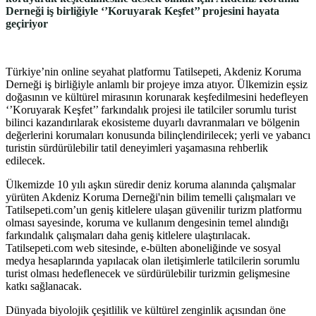
Derneği iş birliğiyle ‘’Koruyarak Keşfet’’ projesini hayata
geçiriyor
Türkiye’nin online seyahat platformu Tatilsepeti, Akdeniz Koruma
Derneği iş birliğiyle anlamlı bir projeye imza atıyor. Ülkemizin eşsiz
doğasının ve kültürel mirasının korunarak keşfedilmesini hedefleyen
‘’Koruyarak Keşfet’’ farkındalık projesi ile tatilciler sorumlu turist
bilinci kazandırılarak ekosisteme duyarlı davranmaları ve bölgenin
değerlerini korumaları konusunda bilinçlendirilecek; yerli ve yabancı
turistin sürdürülebilir tatil deneyimleri yaşamasına rehberlik
edilecek.
Ülkemizde 10 yılı aşkın süredir deniz koruma alanında çalışmalar
yürüten Akdeniz Koruma Derneği'nin bilim temelli çalışmaları ve
Tatilsepeti.com’un geniş kitlelere ulaşan güvenilir turizm platformu
olması sayesinde, koruma ve kullanım dengesinin temel alındığı
farkındalık çalışmaları daha geniş kitlelere ulaştırılacak.
Tatilsepeti.com web sitesinde, e-bülten aboneliğinde ve sosyal
medya hesaplarında yapılacak olan iletişimlerle tatilcilerin sorumlu
turist olması hedeflenecek ve sürdürülebilir turizmin gelişmesine
katkı sağlanacak.
Dünyada biyolojik çeşitlilik ve kültürel zenginlik açısından öne