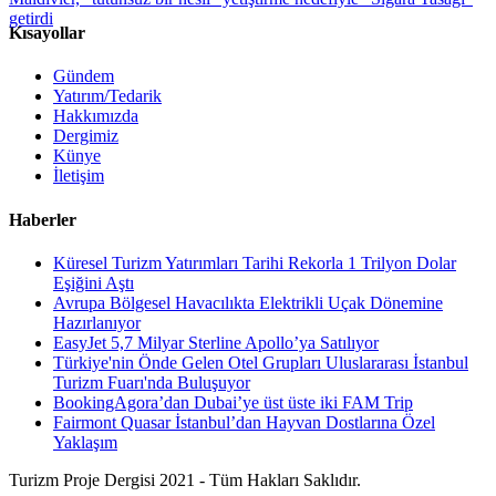
getirdi
Kısayollar
Gündem
Yatırım/Tedarik
Hakkımızda
Dergimiz
Künye
İletişim
Haberler
Küresel Turizm Yatırımları Tarihi Rekorla 1 Trilyon Dolar
Eşiğini Aştı
Avrupa Bölgesel Havacılıkta Elektrikli Uçak Dönemine
Hazırlanıyor
EasyJet 5,7 Milyar Sterline Apollo’ya Satılıyor
Türkiye'nin Önde Gelen Otel Grupları Uluslararası İstanbul
Turizm Fuarı'nda Buluşuyor
BookingAgora’dan Dubai’ye üst üste iki FAM Trip
Fairmont Quasar İstanbul’dan Hayvan Dostlarına Özel
Yaklaşım
Turizm Proje Dergisi 2021 - Tüm Hakları Saklıdır.