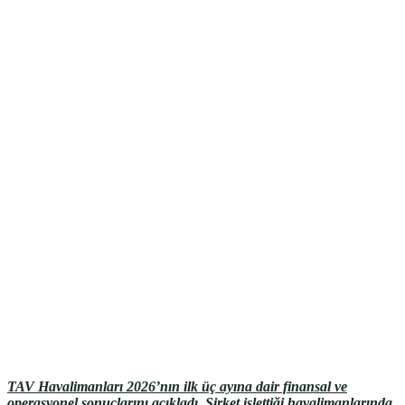
TAV Havalimanları 2026’nın ilk üç ayına dair finansal ve
operasyonel sonuçlarını açıkladı. Şirket işlettiği havalimanlarında