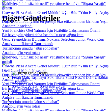
Maldivler, "tütünsüz bir nesil" yetiştirme hedefiyle "Sigara Yasağı"
getirdi
Crowne Plaza Ankara Genel Müdürü Uğur Bür, "Yılın En İyi Açılış
Diğer Gönderiler
Oteli Genel Müdürü" seçildi
Duja Bodrum dünyanın en prestijli eko-etiketlerinden biri olan Yeşil
Anahtar ile taçlandı
Yeni Franchise Otel Yatırımı İçin Fizibilite Çalışmasının Önemi
Bir hava yolu şirketi daha İstanbul'u uçuş ağına kattı
Genç Yeteneklerin Buluşma Noktası: Selectum Junıor World Cup
Antalya’nın İkincisi Tamamlandı
Turizmcinin umudu “altın sonbahar”
Anadolujet'in yeni rotası
Maldivler, "tütünsüz bir nesil" yetiştirme hedefiyle "Sigara Yasağı"
getirdi
Crowne Plaza Ankara Genel Müdürü Uğur Bür, "Yılın En İyi Açılış
Oteli Genel Müdürü" seçildi
Duja Bodrum dünyanın en prestijli eko-etiketlerinden biri olan Yeşil
Ferah Mah. Taşlıbayır Sok. İlke 2 Sitesi No:73 D.14 Üsküdar
Anahtar ile taçlandı
– İstanbul
Yeni Franchise Otel Yatırımı İçin Fizibilite Çalışmasının Önemi
0542 412 07 16 - 0543 838 25 28
Bir hava yolu şirketi daha İstanbul'u uçuş ağına kattı
bulent@turizmprojedergisi.com
Genç Yeteneklerin Buluşma Noktası: Selectum Junıor World Cup
Antalya’nın İkincisi Tamamlandı
Turizmcinin umudu “altın sonbahar”
Anadolujet'in yeni rotası
Maldivler, "tütünsüz bir nesil" yetiştirme hedefiyle "Sigara Yasağı"