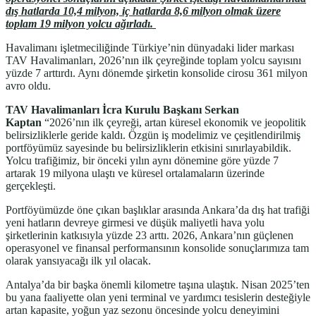
dış hatlarda 10,4 milyon, iç hatlarda 8,6 milyon olmak üzere
toplam 19 milyon yolcu ağırladı.
Havalimanı işletmeciliğinde Türkiye’nin dünyadaki lider markası
TAV Havalimanları, 2026’nın ilk çeyreğinde toplam yolcu sayısını
yüzde 7 arttırdı. Aynı dönemde şirketin konsolide cirosu 361 milyon
avro oldu.
TAV Havalimanları İcra Kurulu Başkanı Serkan
Kaptan
“2026’nın ilk çeyreği, artan küresel ekonomik ve jeopolitik
belirsizliklerle geride kaldı. Özgün iş modelimiz ve çeşitlendirilmiş
portföyümüz sayesinde bu belirsizliklerin etkisini sınırlayabildik.
Yolcu trafiğimiz, bir önceki yılın aynı dönemine göre yüzde 7
artarak 19 milyona ulaştı ve küresel ortalamaların üzerinde
gerçekleşti.
Portföyümüzde öne çıkan başlıklar arasında Ankara’da dış hat trafiği
yeni hatların devreye girmesi ve düşük maliyetli hava yolu
şirketlerinin katkısıyla yüzde 23 arttı. 2026, Ankara’nın güçlenen
operasyonel ve finansal performansının konsolide sonuçlarımıza tam
olarak yansıyacağı ilk yıl olacak.
Antalya’da bir başka önemli kilometre taşına ulaştık. Nisan 2025’ten
bu yana faaliyette olan yeni terminal ve yardımcı tesislerin desteğiyle
artan kapasite, yoğun yaz sezonu öncesinde yolcu deneyimini