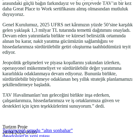
arasındaki güçlü bağın farkındayız ve bu çerçevede TAV’ın bir kez
daha Great Place to Work sertifikasını almış olmasından mutluluk
duyuyoruz.
Genel Kurulumuz, 2025 UFRS net kârımızın yüzde 50’sine karşılık
gelen yaklaşık 1,3 milyar TL tutarında temettü dağıtımını onayladı.
Devam eden yatırımlarla birlikte ve küresel belirsizlik ortamında
alınan bu karar, nakit yaratma gücümüzün sağlamlığını ve
hissedarlarımıza sürdürülebilir getiri oluşturma taahhüdümüzü teyit
ediyor.
Jeopolitik gelişmeleri ve piyasa koşullarını yakından izlerken,
operasyonel mükemmeliyet ve sürdürülebilir değer yaratımına
kararlılıkla odaklanmaya devam ediyoruz. Bununla birlikte,
sürdürülebilir büyümeye odaklanan beş yıllık stratejik planlamamızı
şekillendirmeye başladık.
TAV Havalimanları’nın geleceğini birlikte inşa ederken,
çalışanlarımıza, hissedarlarımıza ve iş ortaklarımıza güven ve
destekleri için içten teşekkürlerimi sunuyorum.” dedi.
Turizm Proje
Turizmcinin umudu “altın sonbahar”
28.04.2026 09:09
Anadolujet'in yeni rotası