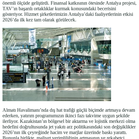
önemli ölçüde geliştirdi. Finansal katkısının ötesinde Antalya projesi,
TAV’ın başarılı ortaklıklar kurmak konusundaki becerisini
gösteriyor. Hizmet şirketlerimizin Antalya’daki faaliyetlerinin etkisi
2026’da ilk kez tam olarak görülecek.
Almatı Havalimanı’nda dış hat trafiği güçlü biçimde artmaya devam
ederken, yatırım programımızın ikinci fazı takvime uygun şekilde
ilerliyor. Kazakistan’ın bölgesel bir aktarma ve lojistik merkezi olma
hedefini doğrultusunda jet yakıtı arz politikasındaki son değişiklikler
2026’nın ilk çeyreğinde hacim ve marjlar üzerinde baskı yarattı.
Bununla birlikte, maliyet verimliliğinin artmasının ve rekabetçi