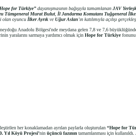
Hope for Türkiye”
dayanışmasının bağışıyla tamamlanan
JAV Yerleşk
nı Tümgeneral Murat Bulut
,
İl Jandarma Komutanı Tuğgeneral İlke
leri olan oyuncu
İlker Ayrık
ve
Uğur Aslan
’ın katılımıyla açılışı gerçekleşt
üneydoğu Anadolu Bölgesi'nde meydana gelen 7,8 ve 7,6 büyüklüğündeki 
lerinin yaralarını sarmaya yardımcı olmak için
Hope for Türkiye
fonunu 
leştirilen her konaklamadan ayrılan paylarla oluşturulan
“Hope for Tü
0. Yıl Köyü Projesi’
nin
üçüncü fazının
tamamlanması için kullanıldı.