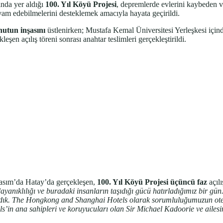
ında yer aldığı
100. Yıl Köyü Projesi
, depremlerde evlerini kaybeden v
am edebilmelerini desteklemek amacıyla hayata geçirildi.
nutun inşasını
üstlenirken; Mustafa Kemal Üniversitesi Yerleşkesi için
eşen açılış töreni sonrası anahtar teslimleri gerçekleştirildi.
asım’da Hatay’da gerçekleşen,
100. Yıl Köyü Projesi üçüncü faz
açıl
 dayanıklılığı ve buradaki insanların taşıdığı gücü hatırladığımız bir g
ık. The Hongkong and Shanghai Hotels olarak sorumluluğumuzun otelleri
 ana sahipleri ve koruyucuları olan Sir Michael Kadoorie ve ailesinin d