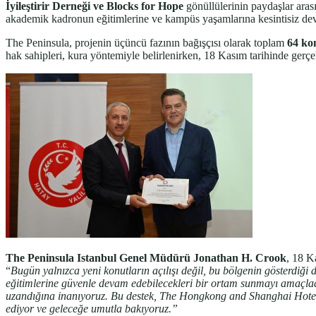
İyileştirir Derneği ve Blocks for Hope
gönüllülerinin paydaşlar aras
akademik kadronun eğitimlerine ve kampüs yaşamlarına kesintisiz dev
The Peninsula, projenin üçüncü fazının bağışçısı olarak toplam
64 ko
hak sahipleri, kura yöntemiyle belirlenirken, 18 Kasım tarihinde gerçekl
The Peninsula Istanbul Genel Müdürü
Jonathan H. Crook
, 18 K
“
Bugün yalnızca yeni konutların açılışı değil, bu bölgenin gösterdiği
eğitimlerine güvenle devam edebilecekleri bir ortam sunmayı amaçlad
uzandığına inanıyoruz. Bu destek, The Hongkong and Shanghai Hotels’in
ediyor ve geleceğe umutla bakıyoruz.”