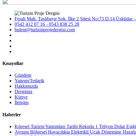
Ferah Mah. Taşlıbayır Sok. İlke 2 Sitesi No:73 D.14 Üsküdar –
0542 412 07 16 - 0543 838 25 28
bulent@turizmprojedergisi.com
Kısayollar
Gündem
Yatırım/Tedarik
Hakkımızda
Dergimiz
Künye
İletişim
Haberler
Küresel Turizm Yatırımları Tarihi Rekorla 1 Trilyon Dolar Eşiği
Avrupa Bölgesel Havacılıkta Elektrikli Uçak Dönemine Hazırl