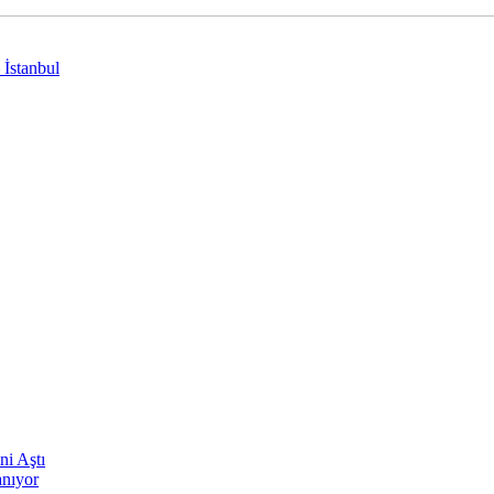
 İstanbul
ni Aştı
anıyor