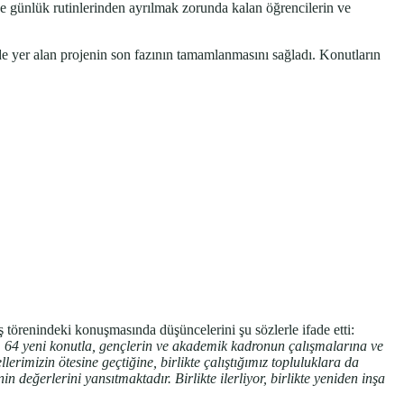
e günlük rutinlerinden ayrılmak zorunda kalan öğrencilerin ve
de yer alan projenin son fazının tamamlanmasını sağladı. Konutların
ış törenindeki konuşmasında düşüncelerini şu sözlerle ifade etti:
ün. 64 yeni konutla, gençlerin ve akademik kadronun çalışmalarına ve
mizin ötesine geçtiğine, birlikte çalıştığımız topluluklara da
eğerlerini yansıtmaktadır. Birlikte ilerliyor, birlikte yeniden inşa