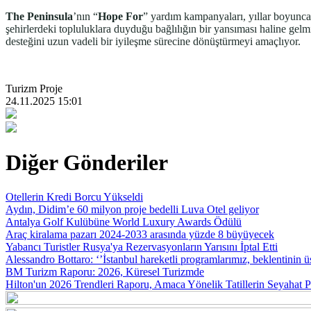
The Peninsula
’nın “
Hope
For
” yardım kampanyaları, yıllar boyunca 
şehirlerdeki topluluklara duyduğu bağlılığın bir yansıması haline gelmi
desteğini uzun vadeli bir iyileşme sürecine dönüştürmeyi amaçlıyor.
Turizm Proje
24.11.2025 15:01
Diğer Gönderiler
Otellerin Kredi Borcu Yükseldi
Aydın, Didim’e 60 milyon proje bedelli Luva Otel geliyor
Antalya Golf Kulübüne World Luxury Awards Ödülü
Araç kiralama pazarı 2024-2033 arasında yüzde 8 büyüyecek
Yabancı Turistler Rusya'ya Rezervasyonların Yarısını İptal Etti
Alessandro Bottaro: ‘’İstanbul hareketli programlarımız, beklentinin ü
BM Turizm Raporu: 2026, Küresel Turizmde
Hilton'un 2026 Trendleri Raporu, Amaca Yönelik Tatillerin Seyahat 