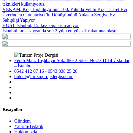
teknikleri kullanıyoruz
VEKAM, Koç Topluluğu’nun 100. Yılında Vehbi Koç Ticaret Evi
Üzerinden Cumhuriyet’in Dönüşümünü Anlatan Sergiye Ev
Sahipliği Yapıyor
HOST Istanbul, 15. kez kapılarını açıyor
İstanbul turist sayısında son 2 yılın en yüksek rakamına ulaştı
Ferah Mah. Taşlıbayır Sok. İlke 2 Sitesi No:73 D.14 Üsküdar
– İstanbul
0542 412 07 16 - 0543 838 25 28
bulent@turizmprojedergisi.com
Kısayollar
Gündem
Yatırım/Tedarik
Hakkımızda