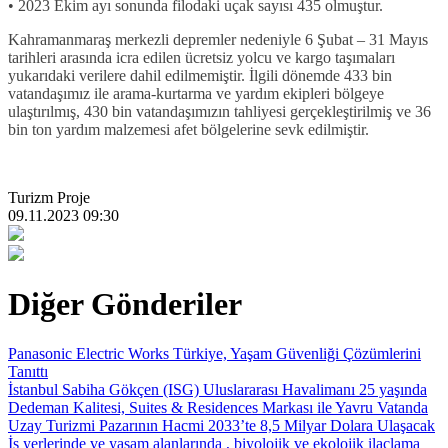
• 2023 Ekim ayı sonunda filodaki uçak sayısı 435 olmuştur.
Kahramanmaraş merkezli depremler nedeniyle 6 Şubat – 31 Mayıs
tarihleri arasında icra edilen ücretsiz yolcu ve kargo taşımaları
yukarıdaki verilere dahil edilmemiştir. İlgili dönemde 433 bin
vatandaşımız ile arama-kurtarma ve yardım ekipleri bölgeye
ulaştırılmış, 430 bin vatandaşımızın tahliyesi gerçekleştirilmiş ve 36
bin ton yardım malzemesi afet bölgelerine sevk edilmiştir.
Turizm Proje
09.11.2023 09:30
Diğer Gönderiler
Panasonic Electric Works Türkiye, Yaşam Güvenliği Çözümlerini
Tanıttı
İstanbul Sabiha Gökçen (ISG) Uluslararası Havalimanı 25 yaşında
Dedeman Kalitesi, Suites & Residences Markası ile Yavru Vatanda
Uzay Turizmi Pazarının Hacmi 2033’te 8,5 Milyar Dolara Ulaşacak
İş yerlerinde ve yaşam alanlarında , biyolojik ve ekolojik ilaçlama