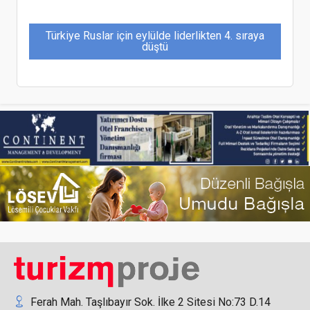
Türkiye Ruslar için eylülde liderlikten 4. sıraya
düştü
Açık büfelerden çöpe dökülen gıdalar nedeniyle
‘Her şey dahil’ yeniden tartışılıyor
Dedeman Kemer Resort Otel'ün yeni Genel
Müdürü Murat Batihan
Ferah Mah. Taşlıbayır Sok. İlke 2 Sitesi No:73 D.14