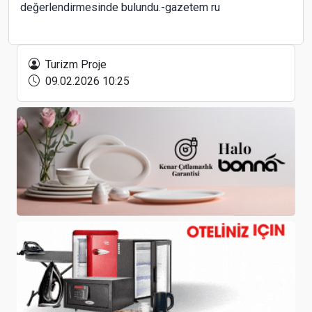
değerlendirmesinde bulundu.-gazetem ru
Dedeman Kemer Resort Otel'ün yeni Genel
Müdürü Murat Batihan
Turizm Proje
09.02.2026 10:25
Turizmde otel ruhsat iptalleri sorunu
Küresel Havaalanı Kabin Bagajı Tarayıcı Pazarı
7,5 Milyar Dolara Ulaşacak