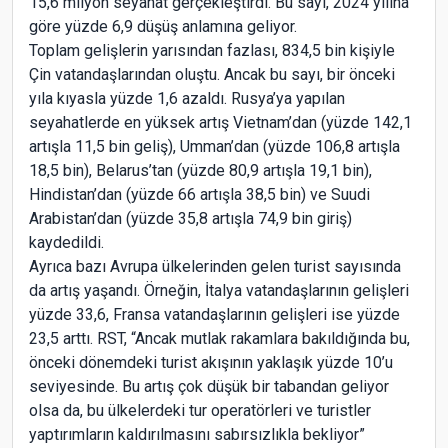
15,6 milyon seyahat gerçekleştirdi. Bu sayı, 2024 yılına
göre yüzde 6,9 düşüş anlamına geliyor.
Toplam gelişlerin yarısından fazlası, 834,5 bin kişiyle
Çin vatandaşlarından oluştu. Ancak bu sayı, bir önceki
yıla kıyasla yüzde 1,6 azaldı. Rusya’ya yapılan
seyahatlerde en yüksek artış Vietnam’dan (yüzde 142,1
artışla 11,5 bin geliş), Umman’dan (yüzde 106,8 artışla
18,5 bin), Belarus’tan (yüzde 80,9 artışla 19,1 bin),
Hindistan’dan (yüzde 66 artışla 38,5 bin) ve Suudi
Arabistan’dan (yüzde 35,8 artışla 74,9 bin giriş)
kaydedildi.
Ayrıca bazı Avrupa ülkelerinden gelen turist sayısında
da artış yaşandı. Örneğin, İtalya vatandaşlarının gelişleri
yüzde 33,6, Fransa vatandaşlarının gelişleri ise yüzde
23,5 arttı. RST, “Ancak mutlak rakamlara bakıldığında bu,
önceki dönemdeki turist akışının yaklaşık yüzde 10’u
seviyesinde. Bu artış çok düşük bir tabandan geliyor
olsa da, bu ülkelerdeki tur operatörleri ve turistler
yaptırımların kaldırılmasını sabırsızlıkla bekliyor”