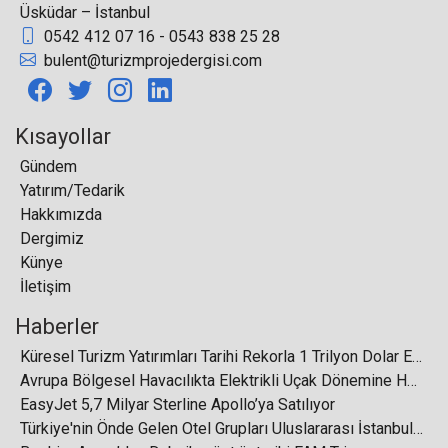
Üsküdar – İstanbul
0542 412 07 16 - 0543 838 25 28
bulent@turizmprojedergisi.com
Turizmde otel ruhsat iptalleri sorunu
Kısayollar
Gündem
Yatırım/Tedarik
Küresel Havaalanı Kabin Bagajı Tarayıcı Pazarı
Hakkımızda
7,5 Milyar Dolara Ulaşacak
Dergimiz
Künye
İletişim
Haberler
Küresel Turizm Yatırımları Tarihi Rekorla 1 Trilyon Dolar Eşiğini Aştı
Rusların Türkiye turlarının yüzde 15’i İstanbul’a
Avrupa Bölgesel Havacılıkta Elektrikli Uçak Dönemine Hazırlanıyor
EasyJet 5,7 Milyar Sterline Apollo’ya Satılıyor
Türkiye'nin Önde Gelen Otel Grupları Uluslararası İstanbul Turizm Fuarı'nda Buluşuyor