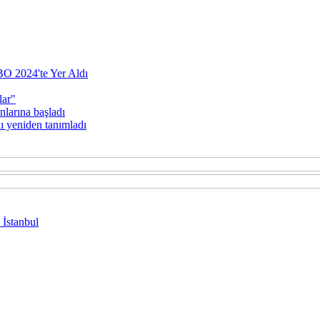
BO 2024'te Yer Aldı
lar"
nlarına başladı
ı yeniden tanımladı
 İstanbul