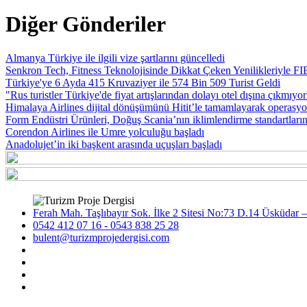
Diğer Gönderiler
Almanya Türkiye ile ilgili vize şartlarını güncelledi
Senkron Tech, Fitness Teknolojisinde Dikkat Çeken Yenilikleriyle FI
Türkiye'ye 6 Ayda 415 Kruvaziyer ile 574 Bin 509 Turist Geldi
"Rus turistler Türkiye'de fiyat artışlarından dolayı otel dışına çıkmıyor
Himalaya Airlines dijital dönüşümünü Hitit’le tamamlayarak operasyo
Form Endüstri Ürünleri, Doğuş Scania’nın iklimlendirme standartların
Corendon Airlines ile Umre yolculuğu başladı
Anadolujet’in iki başkent arasında uçuşları başladı
Ferah Mah. Taşlıbayır Sok. İlke 2 Sitesi No:73 D.14 Üsküdar –
0542 412 07 16 - 0543 838 25 28
bulent@turizmprojedergisi.com