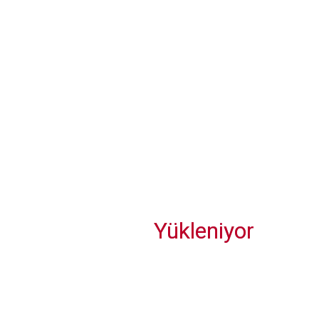
BookingAgora öncülüğünde, Havayolları, oteller küresel
turizm ağı, TTI İzmir’de bir araya geliyor
Türk Hava Yolları, ABD’nin Seattle şehrine uçmaya başlayacak
Yükleniyor
Avi Alkaş: “Turizmde büyüme artık nitelik ve deneyim
üzerinden okunmalı”