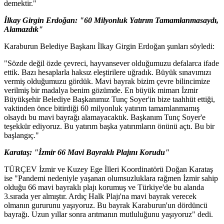
demektir."
İlkay Girgin Erdoğan: "60 Milyonluk Yatırım Tamamlanmasaydı,
Alamazdık"
Karaburun Belediye Başkanı İlkay Girgin Erdoğan şunları söyledi:
"Sözde değil özde çevreci, hayvansever olduğumuzu defalarca ifade
ettik. Bazı hesaplarla haksız eleştirilere uğradık. Büyük sınavımızı
vermiş olduğumuzu gördük. Mavi bayrak bizim çevre bilincimize
verilmiş bir madalya benim gözümde. En büyük mimarı İzmir
Büyükşehir Belediye Başkanımız Tunç Soyer'in bize taahhüt ettiği,
vaktinden önce bitirdiği 60 milyonluk yatırım tamamlanmamış
olsaydı bu mavi bayrağı alamayacaktık. Başkanım Tunç Soyer'e
teşekkür ediyoruz. Bu yatırım başka yatırımların önünü açtı. Bu bir
başlangıç."
Karataş: "İzmir 66 Mavi Bayraklı Plajını Korudu"
TÜRÇEV İzmir ve Kuzey Ege İlleri Koordinatörü Doğan Karataş
ise "Pandemi nedeniyle yaşanan olumsuzluklara rağmen İzmir sahip
olduğu 66 mavi bayraklı plajı korumuş ve Türkiye'de bu alanda
3.sırada yer almıştır. Ardıç Halk Plajı'na mavi bayrak verecek
olmanın gururunu yaşıyoruz. Bu bayrak Karaburun'un dördüncü
bayrağı. Uzun yıllar sonra arıtmanın mutluluğunu yaşıyoruz" dedi.