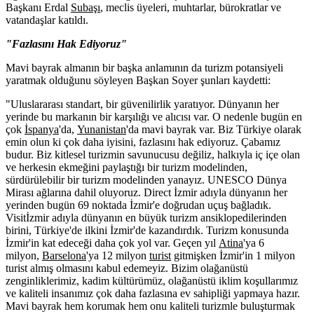
Başkanı Erdal
Subaşı
, meclis üyeleri, muhtarlar, bürokratlar ve
vatandaşlar katıldı.
"Fazlasını Hak Ediyoruz"
Mavi bayrak almanın bir başka anlamının da turizm potansiyeli
yaratmak olduğunu söyleyen Başkan Soyer şunları kaydetti:
"Uluslararası standart, bir güvenilirlik yaratıyor. Dünyanın her
yerinde bu markanın bir karşılığı ve alıcısı var. O nedenle bugün en
çok
İspanya
'da,
Yunanistan
'da mavi bayrak var. Biz Türkiye olarak
emin olun ki çok daha iyisini, fazlasını hak ediyoruz. Çabamız
budur. Biz kitlesel turizmin savunucusu değiliz, halkıyla iç içe olan
ve herkesin ekmeğini paylaştığı bir turizm modelinden,
sürdürülebilir bir turizm modelinden yanayız. UNESCO Dünya
Mirası ağlarına dahil oluyoruz. Direct İzmir adıyla dünyanın her
yerinden bugün 69 noktada İzmir'e doğrudan uçuş bağladık.
Visitİzmir adıyla dünyanın en büyük turizm ansiklopedilerinden
birini, Türkiye'de ilkini İzmir'de kazandırdık. Turizm konusunda
İzmir'in kat edeceği daha çok yol var. Geçen yıl
Atina
'ya 6
milyon,
Barselona
'ya 12 milyon
turist
gitmişken İzmir'in 1 milyon
turist almış olmasını kabul edemeyiz. Bizim olağanüstü
zenginliklerimiz, kadim kültürümüz, olağanüstü iklim koşullarımız
ve kaliteli insanımız çok daha fazlasına ev sahipliği yapmaya hazır.
Mavi bayrak hem korumak hem onu kaliteli turizmle buluşturmak