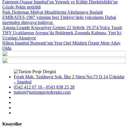
Fairmont Quasar Istanbul’un Yetenek ve Kültür Direktörlüğü’ne
Gözde Pekin getirildi
Park Dedeman Midyat Misafirlerini Ağırlamaya Başladı
EMİRATES,1987 yılından beri Türkiye’deki yolcularını Dubai
üzerinden dünyaya bağlıyor.
Astoria Grande Kruvaziyer Gemisi 22 Seferle 19.374 Yolcu Taşıdı
THY Uçaklarının Avrupa’da Beklemek Zorunda Kalması, Yurt İçi
Uçuşları Aksatıyor
Hilton İstanbul Bomonti’nin Yeni Otel Müdürü Özgür Mete Altay
Oldu
Ferah Mah. Taşlıbayır Sok. İlke 2 Sitesi No:73 D.14 Üsküdar
– İstanbul
0542 412 07 16 - 0543 838 25 28
bulent@turizmprojedergisi.com
Kısayollar