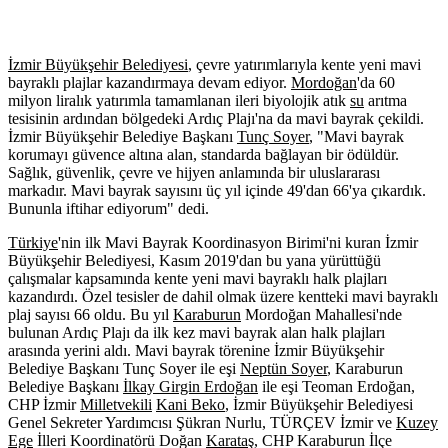
İzmir Büyükşehir Belediyesi
, çevre yatırımlarıyla kente yeni mavi
bayraklı plajlar kazandırmaya devam ediyor.
Mordoğan
'da 60
milyon liralık yatırımla tamamlanan ileri biyolojik atık
su
arıtma
tesisinin ardından bölgedeki Ardıç Plajı'na da mavi bayrak çekildi.
İzmir Büyükşehir Belediye Başkanı
Tunç Soyer
, "Mavi bayrak
korumayı güvence altına alan, standarda bağlayan bir ödüldür.
Sağlık, güvenlik, çevre ve hijyen anlamında bir uluslararası
markadır. Mavi bayrak sayısını üç yıl içinde 49'dan 66'ya çıkardık.
Bununla iftihar ediyorum" dedi.
Türkiye
'nin ilk Mavi Bayrak Koordinasyon Birimi'ni kuran İzmir
Büyükşehir Belediyesi, Kasım 2019'dan bu yana yürüttüğü
çalışmalar kapsamında kente yeni mavi bayraklı halk plajları
kazandırdı. Özel tesisler de dahil olmak üzere kentteki mavi bayraklı
plaj sayısı 66 oldu. Bu yıl
Karaburun
Mordoğan Mahallesi'nde
bulunan Ardıç Plajı da ilk kez mavi bayrak alan halk plajları
arasında yerini aldı. Mavi bayrak törenine İzmir Büyükşehir
Belediye Başkanı Tunç Soyer ile eşi
Neptün Soyer
, Karaburun
Belediye Başkanı
İlkay Girgin Erdoğan
ile eşi Teoman Erdoğan,
CHP İzmir
Milletvekili
Kani Beko
, İzmir Büyükşehir Belediyesi
Genel Sekreter Yardımcısı Şükran Nurlu, TÜRÇEV İzmir ve
Kuzey
Ege
İlleri Koordinatörü Doğan
Karataş
, CHP Karaburun İlçe