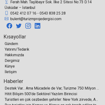
Ferah Mah. Taşlıbayır Sok. İlke 2 Sitesi No:73 D.14
Üsküdar – İstanbul
0542 412 07 16 - 0543 838 25 28
Corendon Tennis Club Kemer, Uluslararası TEN
bulent@turizmprojedergisi.com
PRO – Turkish Bowl Tenis Turnuvası ile açıldı
Kısayollar
Gündem
Yatırım/Tedarik
Türkiye Turizm Yatırımlarının Geleceği TIF
Hakkımızda
2026’da Şekilleniyor
Dergimiz
Künye
İletişim
Haberler
Global Yatırım Holding, 2024 yılına ait finansal
Destek Var... Ama Mücadele de Var; Turizme 750 Milyon Dolarlık Destek
sonuçlarını açıkladı
Hitit Bilişim 500’de Sektörel Yazılım Birincisi
Turistleri en çok cezbeden şehirler: New York zirvede, Asya yükselişte