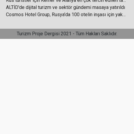
Rus turistler için Kemer ve Alanya en çok tercih edilen tatil bölgeleri arasında ilk iki sırada yer aldı
ALTİD'de dijital turizm ve sektör gündemi masaya yatırıldı
Cosmos Hotel Group, Rusya’da 100 otelin inşası için yaklaşık 700 milyar ruble yatıracak
İstanbul havalimanları rekor kırdı
Turizm Proje Dergisi 2021 - Tüm Hakları Saklıdır.
Seyahat Harcamaları Pandemi Öncesi Dönemi
Yakaladı
"Kruvaziyer yolcu sayısı 2022'de 1 milyonu aştı"