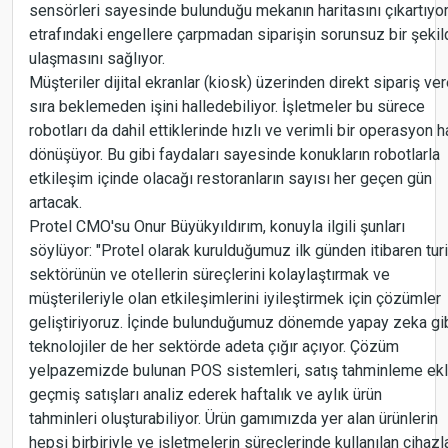
sensörleri sayesinde bulunduğu mekanın haritasını çıkartıyo
etrafındaki engellere çarpmadan siparişin sorunsuz bir şeki
ulaşmasını sağlıyor.
Müşteriler dijital ekranlar (kiosk) üzerinden direkt sipariş ve
sıra beklemeden işini halledebiliyor. İşletmeler bu sürece
robotları da dahil ettiklerinde hızlı ve verimli bir operasyon h
dönüşüyor. Bu gibi faydaları sayesinde konukların robotlarla
etkileşim içinde olacağı restoranların sayısı her geçen gün
artacak.
Protel CMO'su Onur Büyükyıldırım, konuyla ilgili şunları
söylüyor: "Protel olarak kurulduğumuz ilk günden itibaren tu
sektörünün ve otellerin süreçlerini kolaylaştırmak ve
müşterileriyle olan etkileşimlerini iyileştirmek için çözümler
geliştiriyoruz. İçinde bulunduğumuz dönemde yapay zeka gi
teknolojiler de her sektörde adeta çığır açıyor. Çözüm
yelpazemizde bulunan POS sistemleri, satış tahminleme ekle
geçmiş satışları analiz ederek haftalık ve aylık ürün
tahminleri oluşturabiliyor. Ürün gamımızda yer alan ürünlerin
hepsi birbiriyle ve işletmelerin süreçlerinde kullanılan cihazl