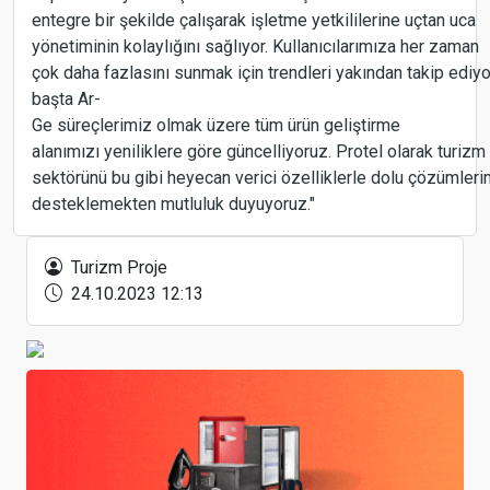
entegre bir şekilde çalışarak işletme yetkililerine uçtan uca
yönetiminin kolaylığını sağlıyor. Kullanıcılarımıza her zaman
çok daha fazlasını sunmak için trendleri yakından takip ediyo
Uluslararası Jeotermal Yatırım Zirvesi
Nevşehir’de Düzenleniyor
başta Ar-
Ge süreçlerimiz olmak üzere tüm ürün geliştirme
alanımızı yeniliklere göre güncelliyoruz. Protel olarak turizm
sektörünü bu gibi heyecan verici özelliklerle dolu çözümleri
desteklemekten mutluluk duyuyoruz."
Corendon Tennis Club Kemer, Uluslararası TEN
PRO – Turkish Bowl Tenis Turnuvası ile açıldı
Turizm Proje
24.10.2023 12:13
Türkiye Turizm Yatırımlarının Geleceği TIF
2026’da Şekilleniyor