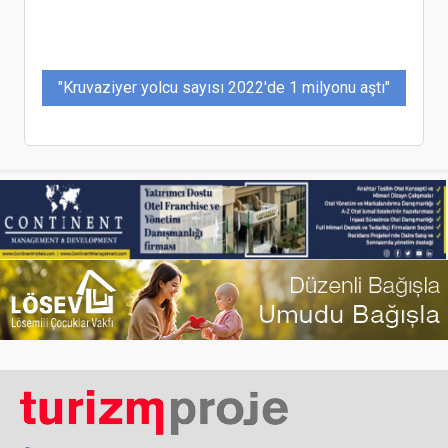
"Kruvaziyer yolcu sayısı 2022'de 1 milyonu aştı"
EMITT Fuarı 12-15 Nisan tarihinde yapılacak
Uluslararası Jeotermal Yatırım Zirvesi
Nevşehir’de Düzenleniyor