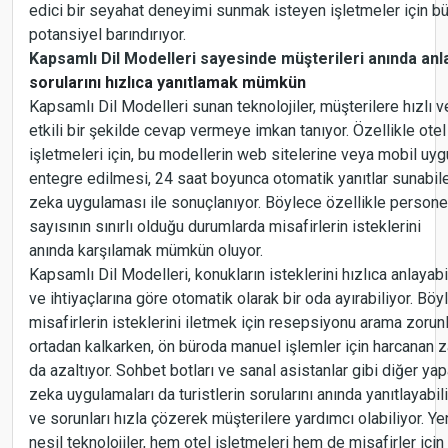
edici bir seyahat deneyimi sunmak isteyen işletmeler için bü
potansiyel barındırıyor.
Kapsamlı Dil Modelleri sayesinde müşterileri anında an
sorularını hızlıca yanıtlamak mümkün
Kapsamlı Dil Modelleri sunan teknolojiler, müşterilere hızlı v
etkili bir şekilde cevap vermeye imkan tanıyor. Özellikle otel
işletmeleri için, bu modellerin web sitelerine veya mobil uy
entegre edilmesi, 24 saat boyunca otomatik yanıtlar sunabil
zeka uygulaması ile sonuçlanıyor. Böylece özellikle persone
sayısının sınırlı olduğu durumlarda misafirlerin isteklerini
anında karşılamak mümkün oluyor.
Kapsamlı Dil Modelleri, konukların isteklerini hızlıca anlayabi
ve ihtiyaçlarına göre otomatik olarak bir oda ayırabiliyor. Böy
misafirlerin isteklerini iletmek için resepsiyonu arama zorun
ortadan kalkarken, ön büroda manuel işlemler için harcanan 
da azaltıyor. Sohbet botları ve sanal asistanlar gibi diğer ya
zeka uygulamaları da turistlerin sorularını anında yanıtlayabil
ve sorunları hızla çözerek müşterilere yardımcı olabiliyor. Ye
nesil teknolojiler, hem otel işletmeleri hem de misafirler için