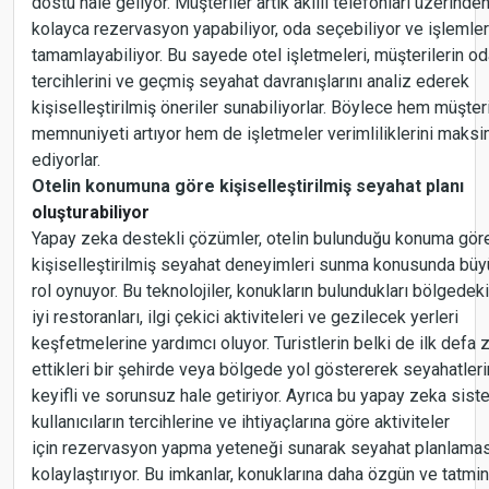
dostu hale geliyor. Müşteriler artık akıllı telefonları üzerinde
kolayca rezervasyon yapabiliyor, oda seçebiliyor ve işlemleri
tamamlayabiliyor. Bu sayede otel işletmeleri, müşterilerin o
tercihlerini ve geçmiş seyahat davranışlarını analiz ederek
kişiselleştirilmiş öneriler sunabiliyorlar. Böylece hem müşter
memnuniyeti artıyor hem de işletmeler verimliliklerini maks
ediyorlar.
Otelin konumuna göre kişiselleştirilmiş seyahat planı
oluşturabiliyor
Yapay zeka destekli çözümler, otelin bulunduğu konuma gör
kişiselleştirilmiş seyahat deneyimleri sunma konusunda büy
rol oynuyor. Bu teknolojiler, konukların bulundukları bölgedek
iyi restoranları, ilgi çekici aktiviteleri ve gezilecek yerleri
keşfetmelerine yardımcı oluyor. Turistlerin belki de ilk defa 
ettikleri bir şehirde veya bölgede yol göstererek seyahatleri
keyifli ve sorunsuz hale getiriyor. Ayrıca bu yapay zeka siste
kullanıcıların tercihlerine ve ihtiyaçlarına göre aktiviteler
için rezervasyon yapma yeteneği sunarak seyahat planlamas
kolaylaştırıyor. Bu imkanlar, konuklarına daha özgün ve tatmin