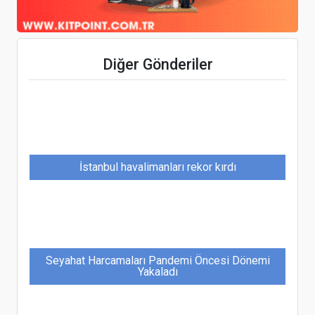
Global Yatırım Holding, 2024 yılına ait finansal
Diğer Gönderiler
sonuçlarını açıkladı
İstanbul havalimanları rekor kırdı
Seyahat Harcamaları Pandemi Öncesi Dönemi
Yakaladı