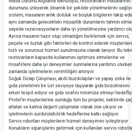
Masa Durumu Algılama teknolojisi, restoranların masalarının 
durumunu izleyerek dinamik bir şekilde yönetmelerini sağlıy
sistem, masaların anlık doluluk ve boşluk bilgilerini takip ed
aynı zamanda gelecekteki müsaitlik durumlarını tahmin etme
sayede rezervasyonların daha iyi yönetilmesine yardımcı olu
Ayrıca masanın hazır olup olmadığını belirlemek için servis,
peçete ve tuzluk gibi faktörleri de kontrol ederek müşteriler
hızlı ve sorunsuz hizmet sunulmasına olanak tanıyor. Bu tekno
restoranların kapasite kullanımını optimize etmelerine ve
misafirlere daha iyi deneyimler sunmalarına yardımcı olurken
zamanda işletmelerin verimliliğini artırıyor.
Soğuk Dolap Çalışması, akıllı buzdolapları ve yapay zeka ile
gıda yönetimini bir üst seviyeye taşıyarak gıda bozulmasını
erken tespit ediyor ve gıda israfını minimize etmeyi hedefliy
Protel'in müşterilerine sunduğu tüm bu projeler, sektörde ça
atlatan ve katma değerli çalışmalar olarak öne çıkıyor ve
işletmelerin sürdürülebilirlik hedeflerine katkı sağlıyor.
Servis robotları müşterilerin hizmet deneyimini iyileştiriyor
Konukların siparişlerini getirmek için kullanılan servis robotla