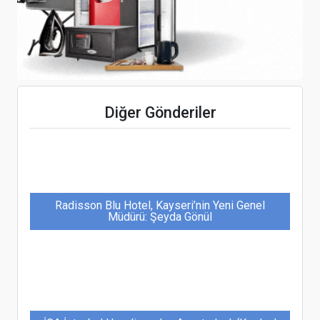
geliyor
Dünya Seyahat ve Turizm Konseyi (WTTC),
2024’te seyahat ve turizmde rekor öngörüyor
Diğer Gönderiler
Radisson Blu Hotel, Kayseri’nin Yeni Genel
Müdürü: Şeyda Gönül