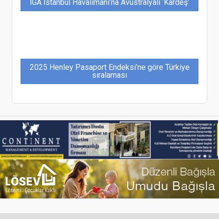
İGA İstanbul Havalimanı’na Avustralyalı ‘Kardeş’
2025 Henley Pasaport Endeksi’ne göre Türkiye
sıralaması
Dedeman Hospitality’den Rekor Büyüme: 2 Ayda
10 Yeni Otel
THY ve Anadolujet’in Tokat seferleri tarihi belli