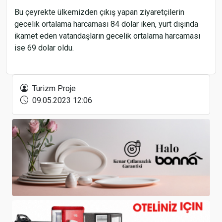
Bu çeyrekte ülkemizden çıkış yapan ziyaretçilerin
gecelik ortalama harcaması 84 dolar iken, yurt dışında
ikamet eden vatandaşların gecelik ortalama harcaması
ise 69 dolar oldu.
THY ve Anadolujet’in Tokat seferleri tarihi belli
oldu
Turizm Proje
09.05.2023 12:06
Rusların yüzde 70'i , İstanbul'dan transit geçti
Rus yatırımcılardan, Bodrum’a kompleks bir proje