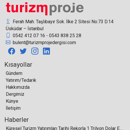
oldu
Ferah Mah. Taşlıbayır Sok. İlke 2 Sitesi No:73 D.14
Üsküdar – İstanbul
0542 412 07 16 - 0543 838 25 28
bulent@turizmprojedergisi.com
Rusların yüzde 70'i , İstanbul'dan transit geçti
Kısayollar
Gündem
Yatırım/Tedarik
Rus yatırımcılardan, Bodrum’a kompleks bir proje
Hakkımızda
geliyor
Dergimiz
Künye
İletişim
Haberler
Dünya Seyahat ve Turizm Konseyi (WTTC),
Küresel Turizm Yatırımları Tarihi Rekorla 1 Trilyon Dolar Eşiğini Aştı