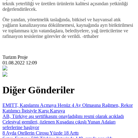
teknik yeterliliği ve üretilen ürünlerin kalitesi açısından yetkinliği
değerlendirilecek.
Öte yandan, yönetmelik taslağında, bitkisel ve hayvansal atık
yağların kanalizasyona dökülmemesi, kaynağında ayrı biriktirilmesi
ve toplanması için vatandaşlara, belediyelere, yağ üreticilerine ve
rafinasyon tesislerine görevler de verildi. -trthaber
Turizm Proje
01.08.2022 12:09
Diğer Gönderiler
EMITT, Kapılarını Açmaya Henüz 4 Ay Olmasına Rağmen, Rekor
Katılımcı İlgisiyle Karşı Karşıya
AB, Türkiye aşı sertifikasını onayladığını resmi olarak açıkladı
Celestyal gemileri, özlenen Kuşadası çıkışlı Yunan Adaları
seferlerine başlıyor
8 Ayda Otellerin Cirosu Yüzde 18 Arttı