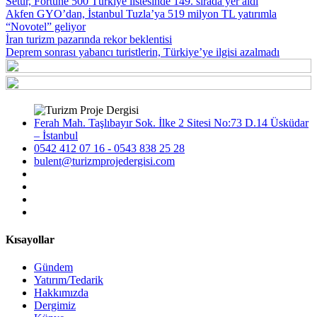
Setur, Fortune 500 Türkiye listesinde 149. sırada yer aldı
Akfen GYO’dan, İstanbul Tuzla’ya 519 milyon TL yatırımla
“Novotel” geliyor
İran turizm pazarında rekor beklentisi
Deprem sonrası yabancı turistlerin, Türkiye’ye ilgisi azalmadı
Ferah Mah. Taşlıbayır Sok. İlke 2 Sitesi No:73 D.14 Üsküdar
– İstanbul
0542 412 07 16 - 0543 838 25 28
bulent@turizmprojedergisi.com
Kısayollar
Gündem
Yatırım/Tedarik
Hakkımızda
Dergimiz