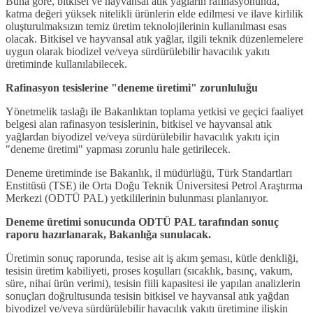
Buna göre, bitkisel ve hayvansal atık yağların rafinasyonunda,
katma değeri yüksek nitelikli ürünlerin elde edilmesi ve ilave kirlilik
oluşturulmaksızın temiz üretim teknolojilerinin kullanılması esas
olacak. Bitkisel ve hayvansal atık yağlar, ilgili teknik düzenlemelere
uygun olarak biodizel ve/veya sürdürülebilir havacılık yakıtı
üretiminde kullanılabilecek.
Rafinasyon tesislerine "deneme üretimi" zorunluluğu
Yönetmelik taslağı ile Bakanlıktan toplama yetkisi ve geçici faaliyet
belgesi alan rafinasyon tesislerinin, bitkisel ve hayvansal atık
yağlardan biyodizel ve/veya sürdürülebilir havacılık yakıtı için
"deneme üretimi" yapması zorunlu hale getirilecek.
Deneme üretiminde ise Bakanlık, il müdürlüğü, Türk Standartları
Enstitüsü (TSE) ile Orta Doğu Teknik Üniversitesi Petrol Araştırma
Merkezi (ODTÜ PAL) yetkililerinin bulunması planlanıyor.
Deneme üretimi sonucunda ODTÜ PAL tarafından sonuç
raporu hazırlanarak, Bakanlığa sunulacak.
Üretimin sonuç raporunda, tesise ait iş akım şeması, kütle denkliği,
tesisin üretim kabiliyeti, proses koşulları (sıcaklık, basınç, vakum,
süre, nihai ürün verimi), tesisin fiili kapasitesi ile yapılan analizlerin
sonuçları doğrultusunda tesisin bitkisel ve hayvansal atık yağdan
biyodizel ve/veya sürdürülebilir havacılık yakıtı üretimine ilişkin