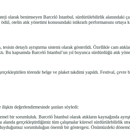
teji olarak benimseyen Barceló Istanbul, sürdürülebilirlik alanındaki ça
ödül, otelin atık yönetimi konusundaki istikrarlı performansını ortaya
esisin detaylı ayrıştırma sistemi olarak gösterildi. Özellikle cam atıkla
ıktı. Bu kapsamda Barceló Istanbul’un yıl boyunca sürdürdüğü atık yöne
kleştirilen törende belge ve plaket takdimi yapıldı. Festival, çevre bi
le ilişkin değerlendirmesinde şunları söyledi:
 temel bir sorumluluk. Barceló İstanbul olarak atıkların kaynağında ayrı
Bu alanda gerçekleştirdiğimiz tüm çalışmalar küresel sürdürülebilirlik s
e duyduğumuz sorumluluğun önemli bir göstergesi. Önümüzdeki dönemde 