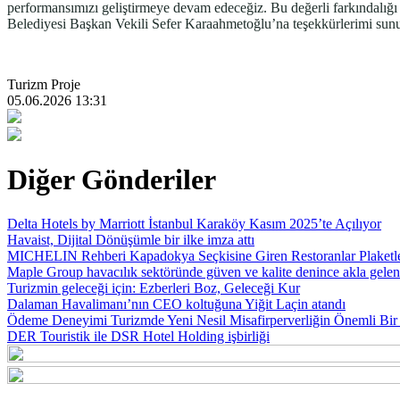
performansımızı geliştirmeye devam edeceğiz. Bu değerli farkındalığı 
Belediyesi Başkan Vekili Sefer Karaahmetoğlu’na teşekkürlerimi su
Turizm Proje
05.06.2026 13:31
Diğer Gönderiler
Delta Hotels by Marriott İstanbul Karaköy Kasım 2025’te Açılıyor
Havaist, Dijital Dönüşümle bir ilke imza attı
MICHELIN Rehberi Kapadokya Seçkisine Giren Restoranlar Plaketl
Maple Group havacılık sektöründe güven ve kalite denince akla gelen i
Turizmin geleceği için: Ezberleri Boz, Geleceği Kur
Dalaman Havalimanı’nın CEO koltuğuna Yiğit Laçin atandı
Ödeme Deneyimi Turizmde Yeni Nesil Misafirperverliğin Önemli Bir 
DER Touristik ile DSR Hotel Holding işbirliği