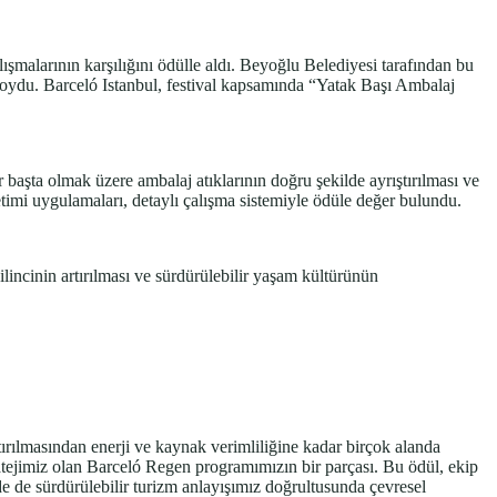
lışmalarının karşılığını ödülle aldı. Beyoğlu Belediyesi tarafından bu
 koydu. Barceló Istanbul, festival kapsamında “Yatak Başı Ambalaj
r başta olmak üzere ambalaj atıklarının doğru şekilde ayrıştırılması ve
timi uygulamaları, detaylı çalışma sistemiyle ödüle değer bulundu.
lincinin artırılması ve sürdürülebilir yaşam kültürünün
ştırılmasından enerji ve kaynak verimliliğine kadar birçok alanda
tratejimiz olan Barceló Regen programımızın bir parçası. Bu ödül, ekip
de sürdürülebilir turizm anlayışımız doğrultusunda çevresel