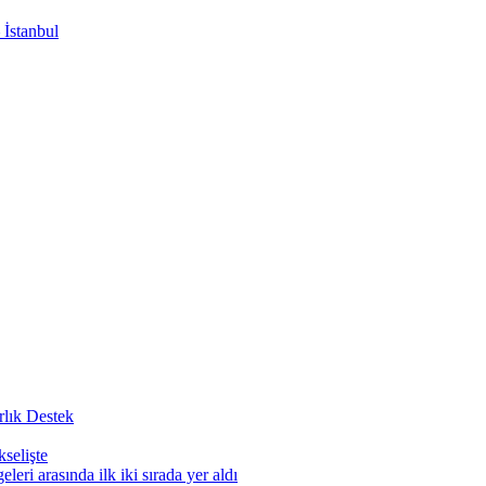
 İstanbul
rlık Destek
selişte
leri arasında ilk iki sırada yer aldı