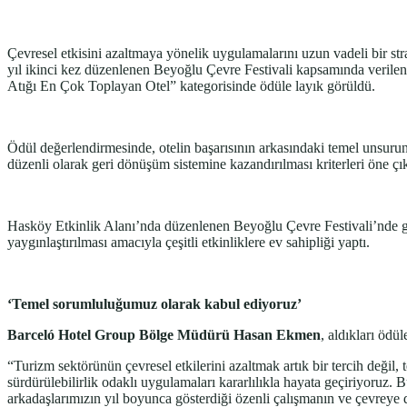
Çevresel etkisini azaltmaya yönelik uygulamalarını uzun vadeli bir stra
yıl ikinci kez düzenlenen Beyoğlu Çevre Festivali kapsamında verilen 
Atığı En Çok Toplayan Otel” kategorisinde ödüle layık görüldü.
Ödül değerlendirmesinde, otelin başarısının arkasındaki temel unsurun, t
düzenli olarak geri dönüşüm sistemine kazandırılması kriterleri öne ç
Hasköy Etkinlik Alanı’nda düzenlenen Beyoğlu Çevre Festivali’nde gerçe
yaygınlaştırılması amacıyla çeşitli etkinliklere ev sahipliği yaptı.
‘Temel sorumluluğumuz olarak kabul ediyoruz’
Barceló Hotel Group Bölge Müdürü Hasan Ekmen
, aldıkları ödü
“Turizm sektörünün çevresel etkilerini azaltmak artık bir tercih değil,
sürdürülebilirlik odaklı uygulamaları kararlılıkla hayata geçiriyoruz. 
arkadaşlarımızın yıl boyunca gösterdiği özenli çalışmanın ve çevrey