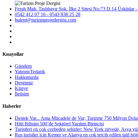
Ferah Mah. Taşlıbayır Sok. İlke 2 Sitesi No:73 D.14 Üsküdar –
0542 412 07 16 - 0543 838 25 28
bulent@turizmprojedergisi.com
Kısayollar
Gündem
Yatırım/Tedarik
Hakkımızda
Dergimiz
Künye
İletişim
Haberler
Destek Var... Ama Mücadele de Var; Turizme 750 Milyon Dola
Hitit Bilişim 500’de Sektörel Yazılım Birincisi
Turistleri en çok cezbeden şehirler: New York zirvede, Asya yük
Rus turistler için Kemer ve Alanya en çok tercih edilen tatil bölge