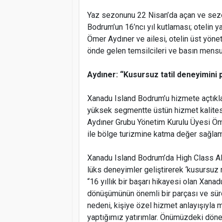
Yaz sezonunu 22 Nisan’da açan ve sezon
Bodrum’un 16’ncı yıl kutlaması; otelin 
Ömer Aydıner ve ailesi, otelin üst yönet
önde gelen temsilcileri ve basın mensup
Aydıner: “Kusursuz tatil deneyimini 
Xanadu Island Bodrum’u hizmete açtıkla
yüksek segmentte üstün hizmet kalitesi
Aydıner Grubu Yönetim Kurulu Üyesi Ö
ile bölge turizmine katma değer sağlamak
Xanadu Island Bodrum’da High Class All 
lüks deneyimler geliştirerek ‘kusursuz m
“16 yıllık bir başarı hikayesi olan Xan
dönüşümünün önemli bir parçası ve sürd
nedeni, kişiye özel hizmet anlayışıyla 
yaptığımız yatırımlar. Önümüzdeki dö