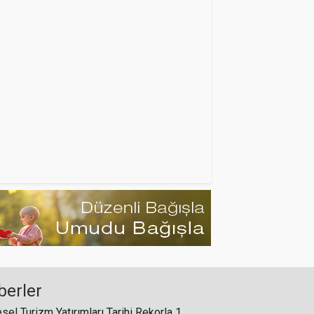
yeniden başlattı
Öztiryakiler, Güneş Enerjisi Sistemi
ile Üretim Süreçlerinde
Sürdürülebilirliği Güçlendiriyor
Noel ve Yılbaşı Tatilleriyle Antalya
Rekor Turist Ağırlayacak
berler
Pegas Turistik, Rusya ve BDT'ten
900'e yakın acenteyi Antalya'ya
Küresel Turizm Yatırımları Tarihi Rekorla 1 Trilyon Dolar Eşiğini Aştı