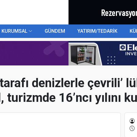
KURUMSAL
GÜNDEM
YATIRIM/TEDARİK
KÜ
arafı denizlerle çevrili’ l
, turizmde 16’ncı yılını k