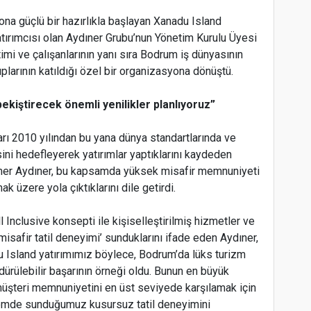
a güçlü bir hazırlıkla başlayan Xanadu Island
yatırımcısı olan Aydıner Grubu’nun Yönetim Kurulu Üyesi
imi ve çalışanlarının yanı sıra Bodrum iş dünyasının
larının katıldığı özel bir organizasyona dönüştü.
pekiştirecek önemli yenilikler planlıyoruz”
rı 2010 yılından bu yana dünya standartlarında ve
ni hedefleyerek yatırımlar yaptıklarını kaydeden
mer Aydıner, bu kapsamda yüksek misafir memnuniyeti
 üzere yola çıktıklarını dile getirdi.
Inclusive konsepti ile kişiselleştirilmiş hizmetler ve
isafir tatil deneyimi’ sunduklarını ifade eden Aydıner,
adu Island yatırımımız böylece, Bodrum’da lüks turizm
ürülebilir başarının örneği oldu. Bunun en büyük
müşteri memnuniyetini en üst seviyede karşılamak için
nemde sunduğumuz kusursuz tatil deneyimini