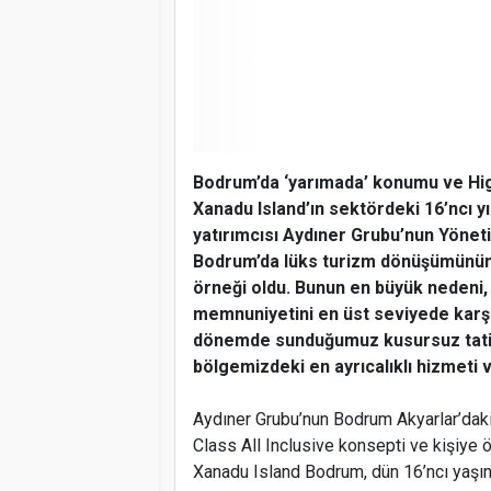
Bodrum’da ‘yarımada’ konumu ve High
Xanadu Island’ın sektördeki 16’ncı yıl
yatırımcısı Aydıner Grubu’nun Yönet
Bodrum’da lüks turizm dönüşümünün ö
örneği oldu. Bunun en büyük nedeni, 
memnuniyetini en üst seviyede karşı
dönemde sunduğumuz kusursuz tatil 
bölgemizdeki en ayrıcalıklı hizmeti
Aydıner Grubu’nun Bodrum Akyarlar’daki
Class All Inclusive konsepti ve kişiye 
Xanadu Island Bodrum, dün 16’ncı yaşına