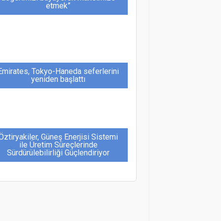
etmek”
Emirates, Tokyo-Haneda seferlerini
yeniden başlattı
Öztiryakiler, Güneş Enerjisi Sistemi
ile Üretim Süreçlerinde
Sürdürülebilirliği Güçlendiriyor
Noel ve Yılbaşı Tatilleriyle Antalya