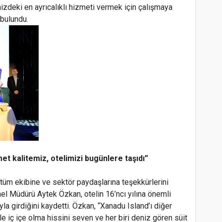
izdeki en ayrıcalıklı hizmeti vermek için çalışmaya
bulundu.
İ
t kalitemiz, otelimizi bugünlere taşıdı”
üm ekibine ve sektör paydaşlarına teşekkürlerini
l Müdürü Aytek Özkan, otelin 16’ncı yılına önemli
rıyla girdiğini kaydetti. Özkan, “Xanadu Island’ı diğer
le iç içe olma hissini seven ve her biri deniz gören süit