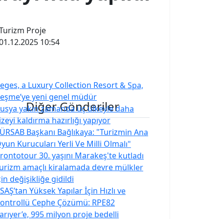
Turizm Proje
01.12.2025 10:54
eges, a Luxury Collection Resort & Spa,
eşme’ye yeni genel müdür
Diğer Gönderiler
usya yakın zamanda üç ülkeyle daha
izeyi kaldırma hazırlığı yapıyor
ÜRSAB Başkanı Bağlıkaya: "Turizmin Ana
yun Kurucuları Yerli Ve Milli Olmalı"
rontotour 30. yaşını Marakeş'te kutladı
urizm amaçlı kiralamada devre mülkler
çin değişikliğe gidildi
SAŞ’tan Yüksek Yapılar İçin Hızlı ve
ontrollü Cephe Çözümü: RPE82
arıyer’e, 995 milyon proje bedelli