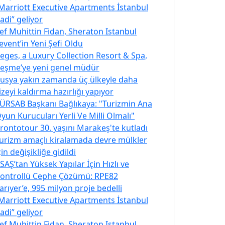
Marriott Executive Apartments İstanbul
adi” geliyor
ef Muhittin Fidan, Sheraton Istanbul
event’in Yeni Şefi Oldu
eges, a Luxury Collection Resort & Spa,
eşme’ye yeni genel müdür
usya yakın zamanda üç ülkeyle daha
izeyi kaldırma hazırlığı yapıyor
ÜRSAB Başkanı Bağlıkaya: "Turizmin Ana
yun Kurucuları Yerli Ve Milli Olmalı"
rontotour 30. yaşını Marakeş'te kutladı
urizm amaçlı kiralamada devre mülkler
çin değişikliğe gidildi
SAŞ’tan Yüksek Yapılar İçin Hızlı ve
ontrollü Cephe Çözümü: RPE82
arıyer’e, 995 milyon proje bedelli
Marriott Executive Apartments İstanbul
adi” geliyor
ef Muhittin Fidan, Sheraton Istanbul