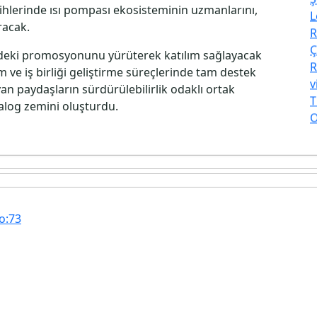
hlerinde ısı pompası ekosisteminin uzmanlarını,
L
uracak.
R
Ç
’deki promosyonunu yürüterek katılım sağlayacak
R
 ve iş birliği geliştirme süreçlerinde tam destek
v
an paydaşların sürdürülebilirlik odaklı ortak
T
yalog zemini oluşturdu.
O
No:73