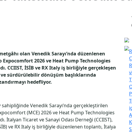
R
kametgâhı olan Venedik Sarayı’nda düzenlenen
Ç
o Expocomfort 2026 ve Heat Pump Technologies
R
ı. CCIIST, İSİB ve RX Italy iş birliğiyle gerçekleşen
v
arı ve sürdürülebilir dönüşüm başlıklarında
T
azandırmayı hedefliyor.
O
P
T
 sahipliğinde Venedik Sarayı’nda gerçekleştirilen
i
Expocomfort (MCE) 2026 ve Heat Pump Technologies
A
ı. İtalyan Ticaret ve Sanayi Odası Derneği (CCIIST),
K
İB) ve RX Italy iş birliğiyle düzenlenen toplantı, İtalya
S