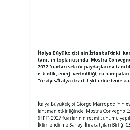
İtalya Büyükelçisi'nin İstanbul'daki i
tanıtım toplantısında, Mostra Convegn
2027 fuarları sektör paydaşlarına tanıtıld
etkinlik, enerji verimliliği, ısı pompal
Türkiye–İtalya ticari ilişkilerine ivme k
İtalya Büyükelçisi Giorgo Marropodi’nin ev
lansman etkinliğinde, Mostra Convegno 
(HPT) 2027 fuarlarının resmi sunumu yapıld
İklimlendirme Sanayi İhracatçıları Birliği (İS