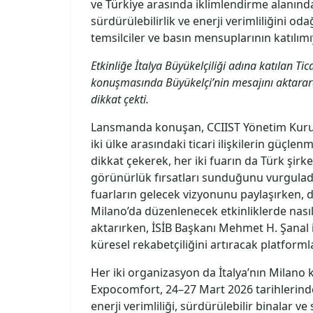
ve Türkiye arasında iklimlendirme alanındaki 
sürdürülebilirlik ve enerji verimliliğini odağ
temsilciler ve basın mensuplarının katılımı
Etkinliğe İtalya Büyükelçiliği adına katılan Ti
konuşmasında Büyükelçi’nin mesajını aktararak 
dikkat çekti.
Lansmanda konuşan, CCIIST Yönetim Kurul
iki ülke arasındaki ticari ilişkilerin güçl
dikkat çekerek, her iki fuarın da Türk şirke
görünürlük fırsatları sunduğunu vurguladı
fuarların gelecek vizyonunu paylaşırken, d
Milano’da düzenlenecek etkinliklerde nasıl
aktarırken, İSİB Başkanı Mehmet H. Şanal i
küresel rekabetçiliğini artıracak platform
Her iki organizasyon da İtalya’nın Milan
Expocomfort, 24–27 Mart 2026 tarihlerinde
enerji verimliliği, sürdürülebilir binalar 