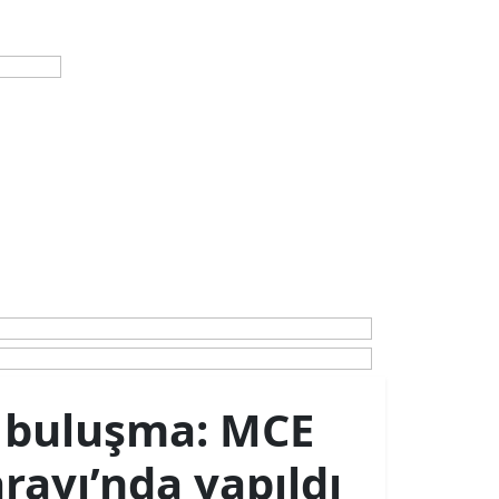
k buluşma: MCE
rayı’nda yapıldı