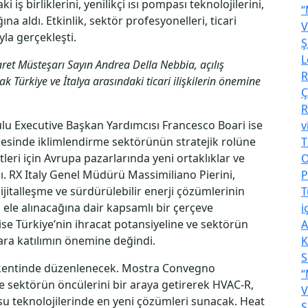
iş birliklerini, yenilikçi ısı pompası teknolojilerini,
“
ına aldı. Etkinlik, sektör profesyonelleri, ticari
V
yla gerçekleşti.
Ş
L
caret Müsteşarı Sayın Andrea Della Nebbia, açılış
R
Türkiye ve İtalya arasındaki ticari ilişkilerin önemine
Ç
R
v
u Executive Başkan Yardımcısı Francesco Boari ise
T
enmesinde iklimlendirme sektörünün stratejik rolüne
O
tleri için Avrupa pazarlarında yeni ortaklıklar ve
P
. RX Italy Genel Müdürü Massimiliano Pierini,
T
ijitalleşme ve sürdürülebilir enerji çözümlerinin
i
 ele alınacağına dair kapsamlı bir çerçeve
A
se Türkiye’nin ihracat potansiyeline ve sektörün
K
lara katılımın önemine değindi.
S
o kentinde düzenlenecek. Mostra Convegno
“
 sektörün öncülerini bir araya getirerek HVAC-R,
V
ve su teknolojilerinde en yeni çözümleri sunacak. Heat
Ş