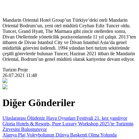
Mandarin Oriental Hotel Group’un Türkiye’deki oteli Mandarin
Oriental Bodrum’un, yeni otel müdürü Ceyhan Ediz Tuncer oldu.
Tuncer, Grand Hyatt, The Marmara gibi zincir otellerden sonra,
Divan Otellerinde yöneticilik pozisyonlarında 11 yıl çalıştı. 2013’ten
itibaren de Divan Istanbul City ve Divan Istanbul Asia’da genel
müdürlük görevini üstlendi. 1994 yılından beri turizm sektöründe
çeşitli görevlerde bulunan Tuncer, Haziran 2021 itibarı ile Mandarin
Oriental, Bodrum’un genel müdürü olarak kariyerine devam ediyor.
Turizm Proje
26.07.2021 11:48
Diğer Gönderiler
Uluslararası Ölüdeniz Hava Oyunları Festivali 21. kez yapılıyor
Gloria Hotels & Resorts, Pure Luxury Workshop 2025’te Turizmin
Zirvesini Buluşturuyor
Alanya Plaj Voleybolunun Dünya Başkenti Olma Yolunda