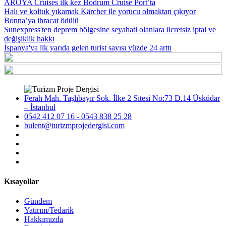
AROYA Cruises ilk kez Bodrum Cruise Port’ta
Halı ve koltuk yıkamak Kärcher ile yorucu olmaktan çıkıyor
Bonna’ya ihracat ödülü
Sunexpress'ten deprem bölgesine seyahati olanlara ücretsiz iptal ve
değişiklik hakkı
İspanya'ya ilk yarıda gelen turist sayısı yüzde 24 arttı
Ferah Mah. Taşlıbayır Sok. İlke 2 Sitesi No:73 D.14 Üsküdar
– İstanbul
0542 412 07 16 - 0543 838 25 28
bulent@turizmprojedergisi.com
Kısayollar
Gündem
Yatırım/Tedarik
Hakkımızda