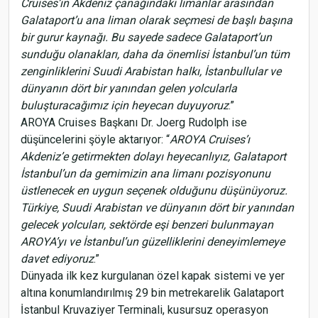
Cruises’ın Akdeniz çanağındaki limanlar arasından
Galataport’u ana liman olarak seçmesi de başlı başına
bir gurur kaynağı. Bu sayede sadece Galataport’un
sunduğu olanakları, daha da önemlisi İstanbul’un tüm
zenginliklerini Suudi Arabistan halkı, İstanbullular ve
dünyanın dört bir yanından gelen yolcularla
buluşturacağımız için heyecan duyuyoruz
.”
AROYA Cruises Başkanı Dr. Joerg Rudolph ise
düşüncelerini şöyle aktarıyor: “
AROYA Cruises’ı
Akdeniz’e getirmekten dolayı heyecanlıyız, Galataport
İstanbul’un da gemimizin ana limanı pozisyonunu
üstlenecek en uygun seçenek olduğunu düşünüyoruz.
Türkiye, Suudi Arabistan ve dünyanın dört bir yanından
gelecek yolcuları, sektörde eşi benzeri bulunmayan
AROYA’yı ve İstanbul’un güzelliklerini deneyimlemeye
davet ediyoruz
.”
Dünyada ilk kez kurgulanan özel kapak sistemi ve yer
altına konumlandırılmış 29 bin metrekarelik Galataport
İstanbul Kruvaziyer Terminali, kusursuz operasyon