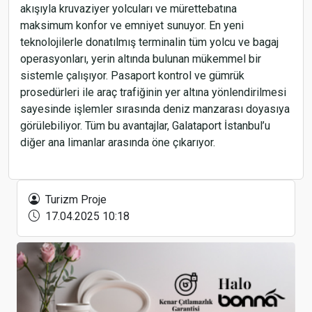
akışıyla kruvaziyer yolcuları ve mürettebatına
maksimum konfor ve emniyet sunuyor. En yeni
teknolojilerle donatılmış terminalin tüm yolcu ve bagaj
operasyonları, yerin altında bulunan mükemmel bir
sistemle çalışıyor. Pasaport kontrol ve gümrük
prosedürleri ile araç trafiğinin yer altına yönlendirilmesi
sayesinde işlemler sırasında deniz manzarası doyasıya
görülebiliyor. Tüm bu avantajlar, Galataport İstanbul’u
diğer ana limanlar arasında öne çıkarıyor.
Ecolab Türkiye ve Kafkasya’nın yeni genel müdürü
Matheo Tuncer oldu
Turizm Proje
17.04.2025 10:18
İGA, küresel havacılık liderlerini İstanbul’da
buluşturdu