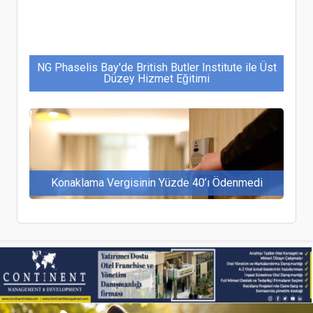
NG Phaselis Bay'de British Butler Institute ile Üst
Düzey Hizmet Eğitimi
Konaklama Vergisinin Yüzde 40’ı Ödenmedi
Antalya, Döşemealtı’na 4 yıldızlı otel projesi