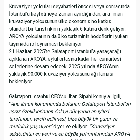
Kruvaziyer yolcuları seyahatleri öncesi veya sonrasında
İstanbul’u keşfetmeye zaman ayırdığından, ana liman
kruvaziyer yolcusunun ülke ekonomisine katkısı
standart bir turistinkinin yaklaşık 6 katına denk geliyor.
AROYA yolcularının da ülke turizminin hedeflerini yukarı
taşımada rol oynaması bekleniyor.
21 Haziran 2025’te Galataport İstanbul’a yanaşacağı
açıklanan AROYA, eylül ortasına kadar her cumartesi
seferlerine devam edecek. 2025 yılında AROYA’nın
yaklaşık 90.000 kruvaziyer yolcusunu ağırlaması
bekleniyor.
Galataport İstanbul CEO’su İlhan Sipahi konuyla ilgili,
“
Ana liman konumunda bulunan Galataport İstanbul’un
eşsiz özelliklerinden dolayı dünyanın en iyileri
tarafından tercih edilmesi, bize büyük bir gurur ve
mutluluk yaşatıyor,”
diyor ve ekliyor:
“Kruvaziyer
sektörünün en yeni ve en büyük yatırımlarından AROYA