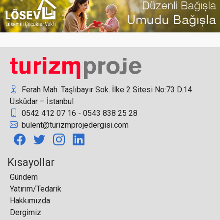
Ecolab Türkiye ve Kafkasya’nın yeni genel müdürü
Matheo Tuncer oldu
Ferah Mah. Taşlıbayır Sok. İlke 2 Sitesi No:73 D.14
Üsküdar – İstanbul
0542 412 07 16 - 0543 838 25 28
İGA, küresel havacılık liderlerini İstanbul’da
bulent@turizmprojedergisi.com
buluşturdu
Kısayollar
Gündem
Yatırım/Tedarik
Hakkımızda
İtalya'da yeni yıl kutlamaları iptal edildi
Dergimiz