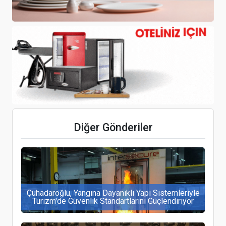
Suudi Arabistan, hava sahasını tüm sivil uçuşlara
açma kararı aldı
Rusya’da erken rezervasyonlar hızlandı
Diğer Gönderiler
Çuhadaroğlu, Yangına Dayanıklı Yapı Sistemleriyle
Turizm'de Güvenlik Standartlarını Güçlendiriyor