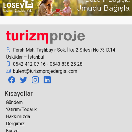
SunExpress’ten ITB Berlin Fuarı’na Özel Uçuş
Ferah Mah. Taşlıbayır Sok. İlke 2 Sitesi No:73 D.14
Üsküdar – İstanbul
0542 412 07 16 - 0543 838 25 28
Dorubey Turizm’den, Alanya’ya 4 yıldızlı otel
bulent@turizmprojedergisi.com
projesi
Kısayollar
Gündem
Yatırım/Tedarik
Suudi Arabistan, hava sahasını tüm sivil uçuşlara
Hakkımızda
açma kararı aldı
Dergimiz
Künye