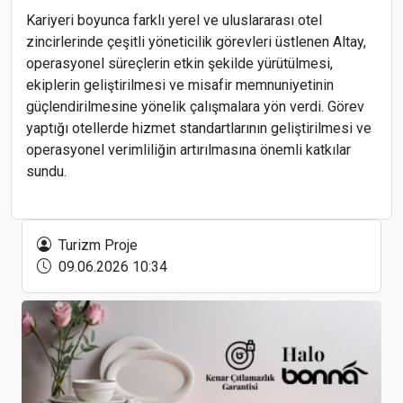
Kariyeri boyunca farklı yerel ve uluslararası otel
zincirlerinde çeşitli yöneticilik görevleri üstlenen Altay,
operasyonel süreçlerin etkin şekilde yürütülmesi,
ekiplerin geliştirilmesi ve misafir memnuniyetinin
güçlendirilmesine yönelik çalışmalara yön verdi. Görev
yaptığı otellerde hizmet standartlarının geliştirilmesi ve
operasyonel verimliliğin artırılmasına önemli katkılar
sundu.
SunExpress’ten ITB Berlin Fuarı’na Özel Uçuş
Turizm Proje
09.06.2026 10:34
Dorubey Turizm’den, Alanya’ya 4 yıldızlı otel
projesi