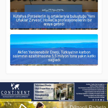
Kütahya Porselen’in iş ortaklarıyla buluştuğu ‘Yeni
Ufuklar Zirvesi’, HoReCa profesyonellerini bir
araya getirdi
Akfen Yenilenebilir Enerji, Türkiye’nin karbon
salımının azaltılmasına 5,5 milyon tona yakın katkı
sağladı
Açık Holding'in Yeni Yatırımı “Hotel Komana
Binbirdirek” Misafirlerini Ağırlamaya Hazır