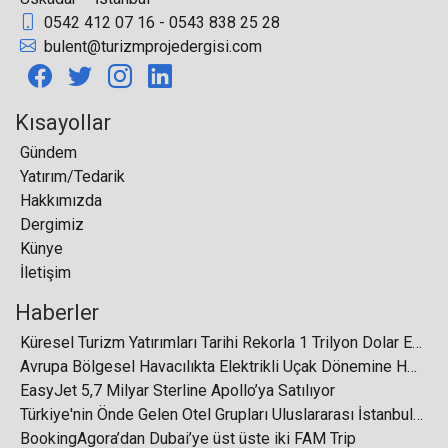
0542 412 07 16 - 0543 838 25 28
bulent@turizmprojedergisi.com
Gıda Sektörü, Worldfood İstanbul’da buluşuyor
Kısayollar
Gündem
Yatırım/Tedarik
Hakkımızda
Tatilsepeti’nden ‘iş’te iyi ve mutlu olma odağı
Dergimiz
Künye
İletişim
Haberler
Küresel Turizm Yatırımları Tarihi Rekorla 1 Trilyon Dolar Eşiğini Aştı
Aeroflot kışa 260 destinasyonla giriyor
Avrupa Bölgesel Havacılıkta Elektrikli Uçak Dönemine Hazırlanıyor
EasyJet 5,7 Milyar Sterline Apollo’ya Satılıyor
Türkiye'nin Önde Gelen Otel Grupları Uluslararası İstanbul Turizm Fuarı'nda Buluşuyor
BookingAgora’dan Dubai’ye üst üste iki FAM Trip