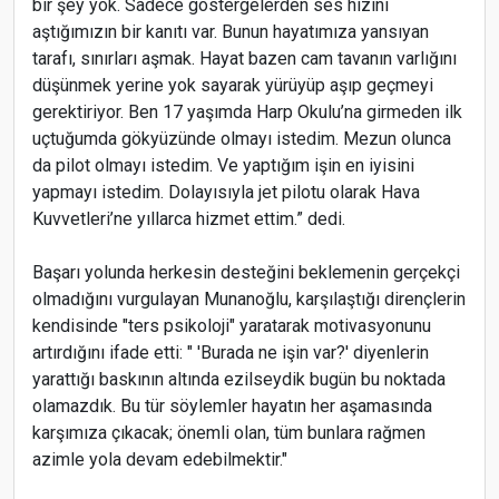
bir şey yok. Sadece göstergelerden ses hızını
aştığımızın bir kanıtı var. Bunun hayatımıza yansıyan
tarafı, sınırları aşmak. Hayat bazen cam tavanın varlığını
düşünmek yerine yok sayarak yürüyüp aşıp geçmeyi
gerektiriyor. Ben 17 yaşımda Harp Okulu’na girmeden ilk
uçtuğumda gökyüzünde olmayı istedim. Mezun olunca
da pilot olmayı istedim. Ve yaptığım işin en iyisini
yapmayı istedim. Dolayısıyla jet pilotu olarak Hava
Kuvvetleri’ne yıllarca hizmet ettim.” dedi.
Başarı yolunda herkesin desteğini beklemenin gerçekçi
olmadığını vurgulayan Munanoğlu, karşılaştığı dirençlerin
kendisinde "ters psikoloji" yaratarak motivasyonunu
artırdığını ifade etti: " 'Burada ne işin var?' diyenlerin
yarattığı baskının altında ezilseydik bugün bu noktada
olamazdık. Bu tür söylemler hayatın her aşamasında
karşımıza çıkacak; önemli olan, tüm bunlara rağmen
azimle yola devam edebilmektir."