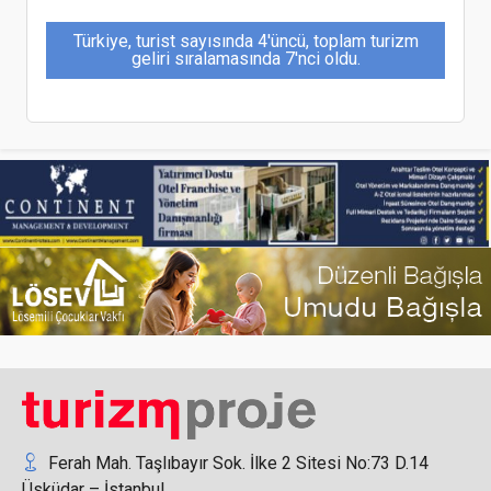
Türkiye, turist sayısında 4'üncü, toplam turizm
geliri sıralamasında 7'nci oldu.
Ramazan Bayramı tatili 9 gün oldu
SICPA Türkiye, genç arkeologların eğitimine ve
gelişimine destek vermeyi sürdürüyor
Ferah Mah. Taşlıbayır Sok. İlke 2 Sitesi No:73 D.14
Üsküdar – İstanbul