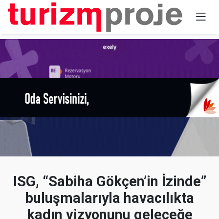
ISG, “Sabiha Gökçen’in İzinde”
buluşmalarıyla havacılıkta
kadın vizyonunu geleceğe