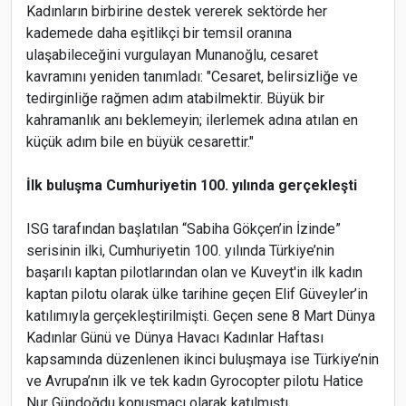
Kadınların birbirine destek vererek sektörde her
kademede daha eşitlikçi bir temsil oranına
ulaşabileceğini vurgulayan Munanoğlu, cesaret
kavramını yeniden tanımladı: "Cesaret, belirsizliğe ve
tedirginliğe rağmen adım atabilmektir. Büyük bir
kahramanlık anı beklemeyin; ilerlemek adına atılan en
küçük adım bile en büyük cesarettir."
İlk buluşma Cumhuriyetin 100. yılında gerçekleşti
ISG tarafından başlatılan “Sabiha Gökçen’in İzinde”
serisinin ilki, Cumhuriyetin 100. yılında Türkiye’nin
başarılı kaptan pilotlarından olan ve Kuveyt'in ilk kadın
kaptan pilotu olarak ülke tarihine geçen Elif Güveyler’in
katılımıyla gerçekleştirilmişti. Geçen sene 8 Mart Dünya
Kadınlar Günü ve Dünya Havacı Kadınlar Haftası
kapsamında düzenlenen ikinci buluşmaya ise Türkiye’nin
ve Avrupa’nın ilk ve tek kadın Gyrocopter pilotu Hatice
Nur Gündoğdu konuşmacı olarak katılmıştı.