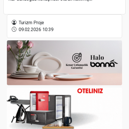
SICPA Türkiye, genç arkeologların eğitimine ve
gelişimine destek vermeyi sürdürüyor
Turizm Proje
09.02.2026 10:39
Gıda Sektörü, Worldfood İstanbul’da buluşuyor
Tatilsepeti’nden ‘iş’te iyi ve mutlu olma odağı