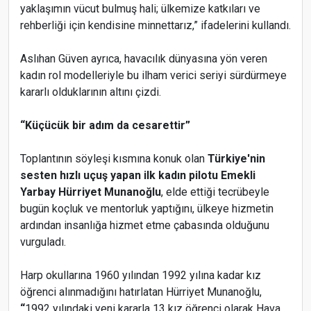
yaklaşımın vücut bulmuş hali; ülkemize katkıları ve
rehberliği için kendisine minnettarız,” ifadelerini kullandı.
Aslıhan Güven ayrıca, havacılık dünyasına yön veren
kadın rol modelleriyle bu ilham verici seriyi sürdürmeye
kararlı olduklarının altını çizdi.
“Küçücük bir adım da cesarettir”
Toplantının söyleşi kısmına konuk olan
Türkiye'nin
sesten hızlı uçuş yapan ilk kadın pilotu Emekli
Yarbay Hürriyet Munanoğlu
, elde ettiği tecrübeyle
bugün koçluk ve mentorluk yaptığını, ülkeye hizmetin
ardından insanlığa hizmet etme çabasında olduğunu
vurguladı.
Harp okullarına 1960 yılından 1992 yılına kadar kız
öğrenci alınmadığını hatırlatan Hürriyet Munanoğlu,
“
1992 yılındaki yeni kararla 13 kız öğrenci olarak Hava