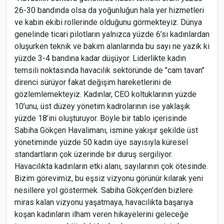
26-30 bandında olsa da yoğunluğun hala yer hizmetleri
ve kabin ekibi rollerinde olduğunu görmekteyiz. Dünya
genelinde ticari pilotların yalnızca yüzde 6’sı kadınlardan
oluşurken teknik ve bakım alanlarında bu sayı ne yazık ki
yüzde 3-4 bandına kadar düşüyor. Liderlikte kadın
temsili noktasında havacılık sektöründe de "cam tavan"
direnci sürüyor fakat değişim hareketlerini de
gözlemlemekteyiz. Kadınlar, CEO koltuklarının yüzde
10’unu, üst düzey yönetim kadrolarının ise yaklaşık
yüzde 18’ini oluşturuyor. Böyle bir tablo içerisinde
Sabiha Gökçen Havalimanı, ismine yakışır şekilde üst
yönetiminde yüzde 50 kadın üye sayısıyla küresel
standartların çok üzerinde bir duruş sergiliyor.
Havacılıkta kadınların etki alanı, sayılarının çok ötesinde.
Bizim görevimiz, bu eşsiz vizyonu görünür kılarak yeni
nesillere yol göstermek. Sabiha Gökçen’den bizlere
miras kalan vizyonu yaşatmaya, havacılıkta başarıya
koşan kadınların ilham veren hikayelerini geleceğe