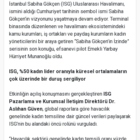
İstanbul Sabiha Gökçen (ISG) Uluslararası Havalimanı,
ismini aldığı Cumhuriyet tarihinin sembol ismi Sabiha
Gökçen’in vizyonunu yaşatmaya devam ediyor. Terminal
binasında düzenlenen ve havalimanı ekosistemindeki
kamu kurumları, iş ortakları ve paydaş kurumların kadın
yöneticilerini bir araya getiren “Sabiha Gökçen’in İzinde”
serisinin son konuğu, efsanevi pilot Emekli Yarbay
Hürriyet Munanoğlu oldu.
ISG, %50 kadın lider oranıyla küresel ortalamaların
çok üzerinde bir duruş sergiliyor
Etkinliğin açılış konuşmasını gerçekleştiren
ISG
Pazarlama ve Kurumsal İletişim Direktörü Dr.
Aslıhan Güven
, global raporlara göre havacılık
genelinde kadın temsiline dair güncel verileri paylaşarak
ISG’nin bu alandaki öncü rolünü vurguladı.
“Havacılık sektörü genelinde kadın temsili oranı yüzde