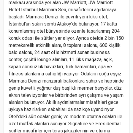
markası arasında yer alan JW Marriott, JW Marriott
Hotel Istanbul Marmara Sea, misafirlerini ağırlamaya
başladı. Marmara Denizi ile çevrili yeni lüks otel,
İstanbul’un sakin semti Ataköy’de bulunuyor. 17 katta
konumlanmış otel bünyesinde özenle tasarlanmış 204
konuk odası ile süitler yer alıyor.
Ayrıca otelde 2 bin 150
metrekarelik etkinlik alanı, 8 toplantı salonu, 600 kişilik
balo salonu, 24 saat ofis hizmeti sunan business
center, çeşitli lounge alanları, 11 lüks mağaza, açık,
kapalı sonsuzluk havuzları, Türk hamamları, spa ve
fitness alanlarına sahipliği yapıyor.
Odaların çoğu eşşiz
Marmara Denizi manzaralı balkonlara sahip ve hepsinde
geniş küvetli, yağmur duş başlıklı mermer banyolar, düz
ekran televizyonlar ve birbirinden ayrı çalışma ve yaşam
alanları bulunuyor. Akıllı aydınlatmalar misafirleri gece
uykuya hazırlarken sabahları da nazikçe uyandırıyor.
Otel’deki süit odalar geniş ve modern oturma odaları ile
özel mutfak alanları sunuyor. Signature ve Presidential
süitler misafirler için teras jakuzilerinin ve oturma