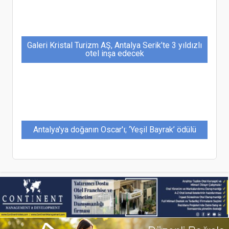
Galeri Kristal Turizm AŞ, Antalya Serik’te 3 yıldızlı
otel inşa edecek
Antalya'ya doğanın Oscar'ı; ‘Yeşil Bayrak’ ödülü
Four Seasons Hotel Sultanahmet, Condé Nast
Traveler Ödülleri ile Dünya Çapında En İyi Oteller
Arasında Yer Aldı