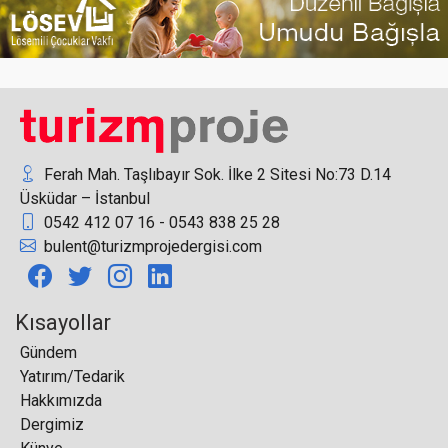
Form MHI Klima Sistemleri’nde 4 yeni üst düzey
atama
Ferah Mah. Taşlıbayır Sok. İlke 2 Sitesi No:73 D.14
Üsküdar – İstanbul
0542 412 07 16 - 0543 838 25 28
Setur Marinaları, Bodrum Boat Show’da denizcilik
bulent@turizmprojedergisi.com
sektörünün odak noktası oldu
Kısayollar
Gündem
Yatırım/Tedarik
Hakkımızda
Detur Global’de Üst Düzey Atamalar
Dergimiz