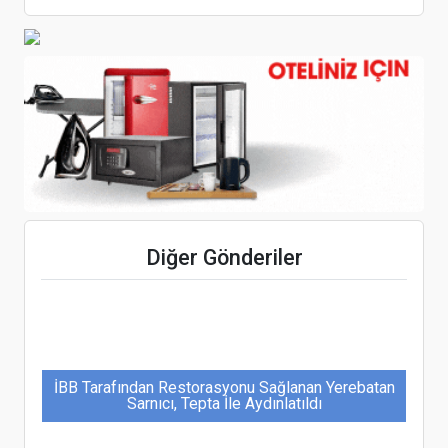
Detur Global’de Üst Düzey Atamalar
Bonna’dan Culinary Forum’da Eğitime ve
Sürdürülebilirliğe Güçlü Vurgu
Diğer Gönderiler
İBB Tarafından Restorasyonu Sağlanan Yerebatan
Sarnıcı, Tepta İle Aydınlatıldı