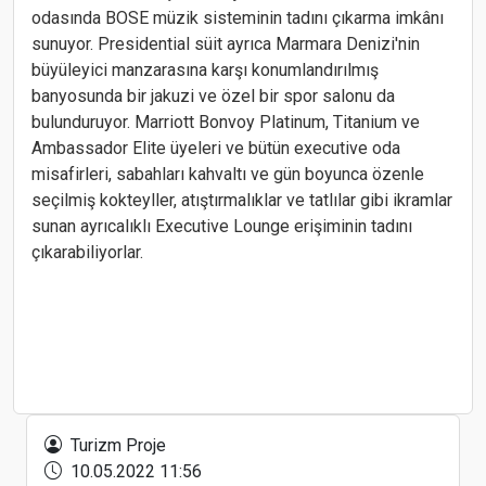
odasında BOSE müzik sisteminin tadını çıkarma imkânı
sunuyor. Presidential süit ayrıca Marmara Denizi'nin
büyüleyici manzarasına karşı konumlandırılmış
banyosunda bir jakuzi ve özel bir spor salonu da
bulunduruyor. Marriott Bonvoy Platinum, Titanium ve
Ambassador Elite üyeleri ve bütün executive oda
misafirleri, sabahları kahvaltı ve gün boyunca özenle
seçilmiş kokteyller, atıştırmalıklar ve tatlılar gibi ikramlar
sunan ayrıcalıklı Executive Lounge erişiminin tadını
çıkarabiliyorlar.
Form MHI Klima Sistemleri’nde 4 yeni üst düzey
atama
Setur Marinaları, Bodrum Boat Show’da denizcilik
sektörünün odak noktası oldu
Turizm Proje
10.05.2022 11:56