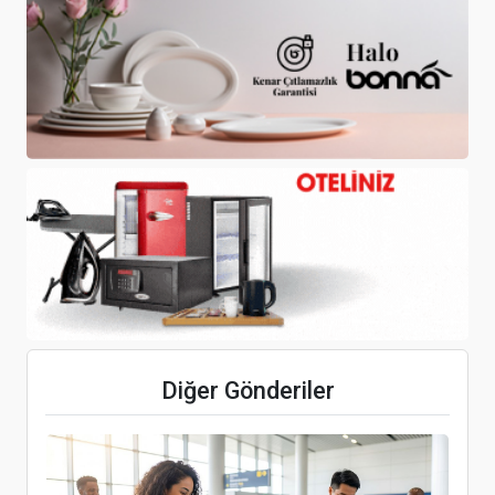
Deprem bölgesindeki 11 il için yeni turizm
rotaları hazırlanacak
Türk Hava Yolları ve Galataport İstanbul, Mıamı
Seatrade Cruıse Global Fuarı’nda Güçlerini
Birleştirdi
OKU Bodrum’un Genel Müdürü Alican Sunal Oldu
Diğer Gönderiler