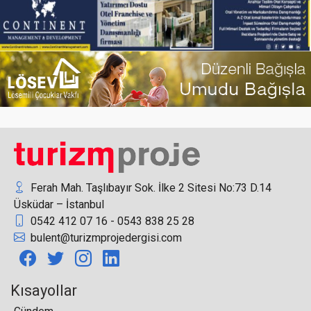
Hilton Istanbul Maslak’ın yeni otel müdürü Vuslat
Dağlı oldu
Türkiye İngiltere’de kırmızı listede kalmaya
devam etti
Ferah Mah. Taşlıbayır Sok. İlke 2 Sitesi No:73 D.14
Üsküdar – İstanbul
0542 412 07 16 - 0543 838 25 28
Deprem bölgesindeki 11 il için yeni turizm
bulent@turizmprojedergisi.com
rotaları hazırlanacak
Kısayollar