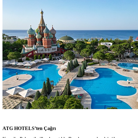
ATG HOTELS’ten Çağrı