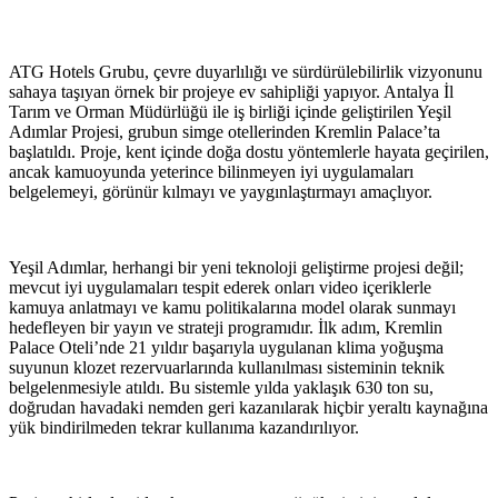
ATG Hotels Grubu, çevre duyarlılığı ve sürdürülebilirlik vizyonunu
sahaya taşıyan örnek bir projeye ev sahipliği yapıyor. Antalya İl
Tarım ve Orman Müdürlüğü ile iş birliği içinde geliştirilen Yeşil
Adımlar Projesi, grubun simge otellerinden Kremlin Palace’ta
başlatıldı. Proje, kent içinde doğa dostu yöntemlerle hayata geçirilen,
ancak kamuoyunda yeterince bilinmeyen iyi uygulamaları
belgelemeyi, görünür kılmayı ve yaygınlaştırmayı amaçlıyor.
Yeşil Adımlar, herhangi bir yeni teknoloji geliştirme projesi değil;
mevcut iyi uygulamaları tespit ederek onları video içeriklerle
kamuya anlatmayı ve kamu politikalarına model olarak sunmayı
hedefleyen bir yayın ve strateji programıdır. İlk adım, Kremlin
Palace Oteli’nde 21 yıldır başarıyla uygulanan klima yoğuşma
suyunun klozet rezervuarlarında kullanılması sisteminin teknik
belgelenmesiyle atıldı. Bu sistemle yılda yaklaşık 630 ton su,
doğrudan havadaki nemden geri kazanılarak hiçbir yeraltı kaynağına
yük bindirilmeden tekrar kullanıma kazandırılıyor.