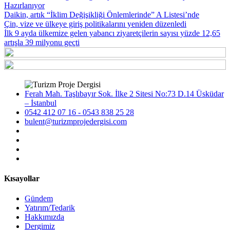
Hazırlanıyor
Daikin, artık “İklim Değişikliği Önlemlerinde” A Listesi’nde
Çin, vize ve ülkeye giriş politikalarını yeniden düzenledi
İlk 9 ayda ülkemize gelen yabancı ziyaretçilerin sayısı yüzde 12,65
artışla 39 milyonu geçti
Ferah Mah. Taşlıbayır Sok. İlke 2 Sitesi No:73 D.14 Üsküdar
– İstanbul
0542 412 07 16 - 0543 838 25 28
bulent@turizmprojedergisi.com
Kısayollar
Gündem
Yatırım/Tedarik
Hakkımızda
Dergimiz