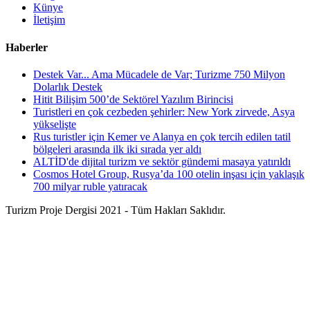
Künye
İletişim
Haberler
Destek Var... Ama Mücadele de Var; Turizme 750 Milyon
Dolarlık Destek
Hitit Bilişim 500’de Sektörel Yazılım Birincisi
Turistleri en çok cezbeden şehirler: New York zirvede, Asya
yükselişte
Rus turistler için Kemer ve Alanya en çok tercih edilen tatil
bölgeleri arasında ilk iki sırada yer aldı
ALTİD'de dijital turizm ve sektör gündemi masaya yatırıldı
Cosmos Hotel Group, Rusya’da 100 otelin inşası için yaklaşık
700 milyar ruble yatıracak
Turizm Proje Dergisi 2021 - Tüm Hakları Saklıdır.