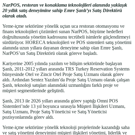
NarPOS, restoran ve konaklama teknolojileri alanında yaklaşık
20 yıllık satış deneyimine sahip Emre Şanlı’yı Satış Direktörü
olarak atadı.
Yeme-içme sektörüne yönelik uçtan uca restoran otomasyonu ve
finans teknolojileri çözümleri sunan NarPOS, büyüme hedefleri
doğrultusunda yönetim kadrosunu tecrübeli isimlerle güçlendirmeyi
sürdürüyor. HORECA teknolojileri ve POS sistemleri satış yönetimi
alanında uzun yıllara dayanan deneyime sahip olan Emre Şanlı,
NarPOS’un Satış Direktörü olarak göreve başladı.
Kariyerine 2005 yılında yazılım ve bilişim sektöründe başlayan
Şanlı, 2011-2012 yılları arasında TRS Turkey Reservation Systems
bünyesinde Otel ve Zincir Otel Proje Satış Uzmanı olarak görev
aldı. Ardından Sentez Yazılım’da Proje Satış Uzmanı olarak çalışan
Şanlı, teknoloji satışları alanındaki uzmanlığını farklı proje ve
müşteri segmentlerinde geliştirdi.
Şanlı, 2013 ile 2026 yılları arasında görev yaptığı Omni POS
Sistemleri’nde 13 yıl boyunca sırasıyla Müşteri İlişkileri Uzmanı,
Satış Uzmanı, Proje Satış Yöneticisi ve Satış Yöneticisi
pozisyonlarında görev aldı.
Yeme-içme sektörüne yönelik teknoloji projelerinde kazandığı saha
ve satış yönetimi deneyimini müşteri ilişkileri yönetimi, liderlik ve