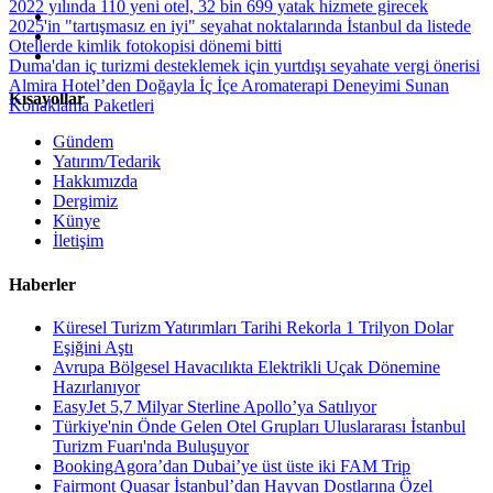
2022 yılında 110 yeni otel, 32 bin 699 yatak hizmete girecek
2025'in "tartışmasız en iyi" seyahat noktalarında İstanbul da listede
Otellerde kimlik fotokopisi dönemi bitti
Duma'dan iç turizmi desteklemek için yurtdışı seyahate vergi önerisi
Almira Hotel’den Doğayla İç İçe Aromaterapi Deneyimi Sunan
Kısayollar
Konaklama Paketleri
Gündem
Yatırım/Tedarik
Hakkımızda
Dergimiz
Künye
İletişim
Haberler
Küresel Turizm Yatırımları Tarihi Rekorla 1 Trilyon Dolar
Eşiğini Aştı
Avrupa Bölgesel Havacılıkta Elektrikli Uçak Dönemine
Hazırlanıyor
EasyJet 5,7 Milyar Sterline Apollo’ya Satılıyor
Türkiye'nin Önde Gelen Otel Grupları Uluslararası İstanbul
Turizm Fuarı'nda Buluşuyor
BookingAgora’dan Dubai’ye üst üste iki FAM Trip
Fairmont Quasar İstanbul’dan Hayvan Dostlarına Özel