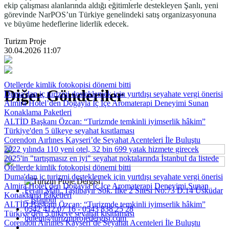
ekip çalışması alanlarında aldığı eğitimlerle destekleyen Şanlı, yeni
görevinde NarPOS’un Türkiye genelindeki satış organizasyonuna
ve büyüme hedeflerine liderlik edecek.
Turizm Proje
30.04.2026 11:07
Otellerde kimlik fotokopisi dönemi bitti
Diğer Gönderiler
Duma'dan iç turizmi desteklemek için yurtdışı seyahate vergi önerisi
Almira Hotel’den Doğayla İç İçe Aromaterapi Deneyimi Sunan
Konaklama Paketleri
ALTİD Başkanı Özcan: “Turizmde temkinli iyimserlik hâkim”
Türkiye'den 5 ülkeye seyahat kısıtlaması
Corendon Aırlınes Kayseri’de Seyahat Acenteleri İle Buluştu
2022 yılında 110 yeni otel, 32 bin 699 yatak hizmete girecek
2025'in "tartışmasız en iyi" seyahat noktalarında İstanbul da listede
Otellerde kimlik fotokopisi dönemi bitti
Duma'dan iç turizmi desteklemek için yurtdışı seyahate vergi önerisi
Almira Hotel’den Doğayla İç İçe Aromaterapi Deneyimi Sunan
Ferah Mah. Taşlıbayır Sok. İlke 2 Sitesi No:73 D.14 Üsküdar
Konaklama Paketleri
– İstanbul
ALTİD Başkanı Özcan: “Turizmde temkinli iyimserlik hâkim”
0542 412 07 16 - 0543 838 25 28
Türkiye'den 5 ülkeye seyahat kısıtlaması
bulent@turizmprojedergisi.com
Corendon Aırlınes Kayseri’de Seyahat Acenteleri İle Buluştu