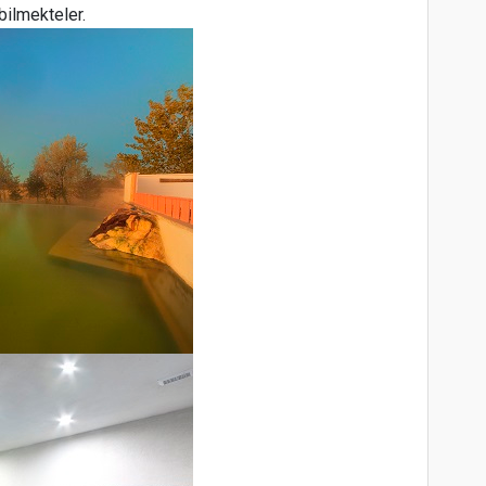
bilmekteler.
D
A