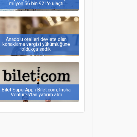
milyon 56 bin 921'e ulaştı
Anadolu otelleri devlete olan
konaklama vergisi yükümlüğüne
oldukça sadık
Bilet SuperApp’i Bilet.com, Insha
Ventures'tan yatırım aldı
İstanbul Sabiha Gökçen Havalimanı
dijitalleşme yatırımlarına devam