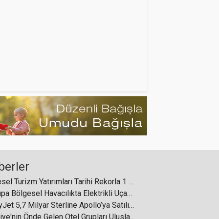
berler
Küresel Turizm Yatırımları Tarihi Rekorla 1 Trilyon Dolar Eşiğini Aştı
Avrupa Bölgesel Havacılıkta Elektrikli Uçak Dönemine Hazırlanıyor
EasyJet 5,7 Milyar Sterline Apollo’ya Satılıyor
Türkiye'nin Önde Gelen Otel Grupları Uluslararası İstanbul Turizm Fuarı'nda Buluşuyor