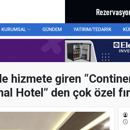
KURUMSAL
GÜNDEM
YATIRIM/TEDARİK
KÜ
 ile hizmete giren “Conti
al Hotel” den çok özel fır