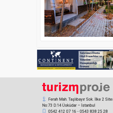
Ferah Mah. Taşlıbayır Sok. İlke 2 Site
No:73 D.14 Üsküdar – İstanbul
0542 412 07 16 - 0543 838 25 28