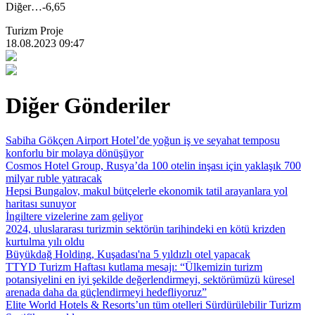
Diğer…-6,65
Turizm Proje
18.08.2023 09:47
Diğer Gönderiler
Sabiha Gökçen Airport Hotel’de yoğun iş ve seyahat temposu
konforlu bir molaya dönüşüyor
Cosmos Hotel Group, Rusya’da 100 otelin inşası için yaklaşık 700
milyar ruble yatıracak
Hepsi Bungalov, makul bütçelerle ekonomik tatil arayanlara yol
haritası sunuyor
İngiltere vizelerine zam geliyor
2024, uluslararası turizmin sektörün tarihindeki en kötü krizden
kurtulma yılı oldu
Büyükdağ Holding, Kuşadası'na 5 yıldızlı otel yapacak
TTYD Turizm Haftası kutlama mesajı: “Ülkemizin turizm
potansiyelini en iyi şekilde değerlendirmeyi, sektörümüzü küresel
arenada daha da güçlendirmeyi hedefliyoruz”
Elite World Hotels & Resorts’un tüm otelleri Sürdürülebilir Turizm