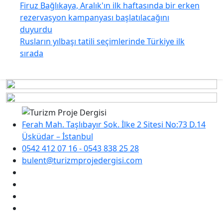
Firuz Bağlıkaya, Aralık'ın ilk haftasında bir erken
rezervasyon kampanyası başlatılacağını
duyurdu
Rusların yılbaşı tatili seçimlerinde Türkiye ilk
sırada
Ferah Mah. Taşlıbayır Sok. İlke 2 Sitesi No:73 D.14
Üsküdar – İstanbul
0542 412 07 16 - 0543 838 25 28
bulent@turizmprojedergisi.com