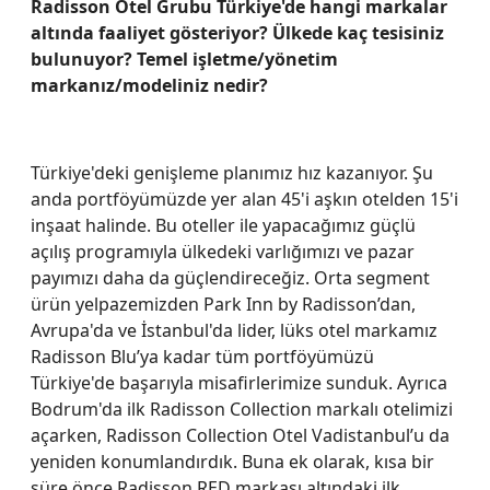
Radisson Otel Grubu Türkiye'de hangi markalar
altında faaliyet gösteriyor? Ülkede kaç tesisiniz
bulunuyor? Temel işletme/yönetim
markanız/modeliniz nedir?
Türkiye'deki genişleme planımız hız kazanıyor. Şu
anda portföyümüzde yer alan 45'i aşkın otelden 15'i
inşaat halinde. Bu oteller ile yapacağımız güçlü
açılış programıyla ülkedeki varlığımızı ve pazar
payımızı daha da güçlendireceğiz. Orta segment
ürün yelpazemizden Park Inn by Radisson’dan,
Avrupa'da ve İstanbul'da lider, lüks otel markamız
Radisson Blu’ya kadar tüm portföyümüzü
Türkiye'de başarıyla misafirlerimize sunduk. Ayrıca
Bodrum'da ilk Radisson Collection markalı otelimizi
açarken, Radisson Collection Otel Vadistanbul’u da
yeniden konumlandırdık. Buna ek olarak, kısa bir
süre önce Radisson RED markası altındaki ilk