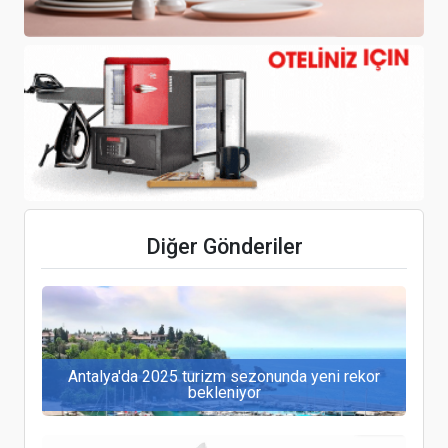
QTerminals Antalya, sezonun ilk kruvaziyer
gemisini ağırladı
OECD 2026 Raporu: İç Turizmdeki Düşüş
Türkiye'yi Savunmasız Bırakıyor
Diğer Gönderiler
Antalya'da 2025 turizm sezonunda yeni rekor
bekleniyor