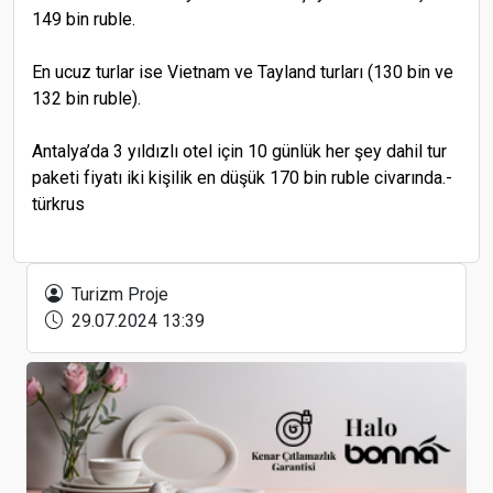
149 bin ruble.
En ucuz turlar ise Vietnam ve Tayland turları (130 bin ve
132 bin ruble).
Antalya’da 3 yıldızlı otel için 10 günlük her şey dahil tur
paketi fiyatı iki kişilik en düşük 170 bin ruble civarında.-
türkrus
Rusya turizm sektörü temsilcileri Mardin’de
düzenlenen tanıtım programına katıldı
Turizm Proje
29.07.2024 13:39
Türkiye’nin En Büyük HORECA Fuarı Antalya’da
Ziyarete Açıldı