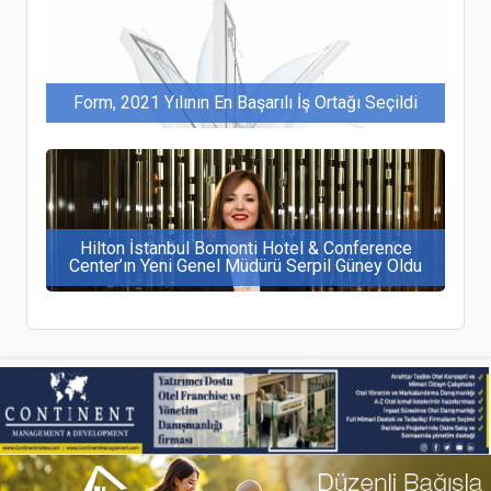
Form, 2021 Yılının En Başarılı İş Ortağı Seçildi
Hilton İstanbul Bomonti Hotel & Conference
Center’ın Yeni Genel Müdürü Serpil Güney Oldu
Ege Bölgesi’nde 20 bin yatak kapasiteli 53 yeni
otel daha konaklama sektörüne katılıyor