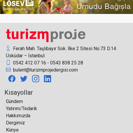
Rusya turizm sektörü temsilcileri Mardin’de
düzenlenen tanıtım programına katıldı
Ferah Mah. Taşlıbayır Sok. İlke 2 Sitesi No:73 D.14
Üsküdar – İstanbul
0542 412 07 16 - 0543 838 25 28
Türkiye’nin En Büyük HORECA Fuarı Antalya’da
bulent@turizmprojedergisi.com
Ziyarete Açıldı
Kısayollar
Gündem
Yatırım/Tedarik
QTerminals Antalya, sezonun ilk kruvaziyer
Hakkımızda
gemisini ağırladı
Dergimiz
Künye