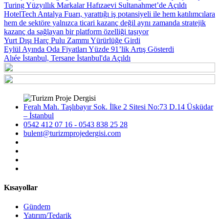
Turing Yüzyıllık Markalar Hafızaevi Sultanahmet’de Açıldı
HotelTech Antalya Fuarı, yarattığı iş potansiyeli ile hem katılımcılara
hem de sektöre yalnızca ticari kazanç değil aynı zamanda stratejik
kazanç da sağlayan bir platform özelliği taşıyor
Yurt Dışı Harç Pulu Zammı Yürürlüğe Girdi
Eylül Ayında Oda Fiyatları Yüzde 91’lik Artış Gösterdi
Alıée İstanbul, Tersane İstanbul'da Açıldı
Ferah Mah. Taşlıbayır Sok. İlke 2 Sitesi No:73 D.14 Üsküdar
– İstanbul
0542 412 07 16 - 0543 838 25 28
bulent@turizmprojedergisi.com
Kısayollar
Gündem
Yatırım/Tedarik