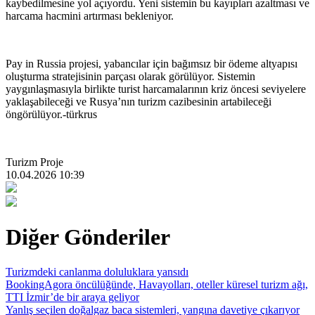
kaybedilmesine yol açıyordu. Yeni sistemin bu kayıpları azaltması ve
harcama hacmini artırması bekleniyor.
Pay in Russia projesi, yabancılar için bağımsız bir ödeme altyapısı
oluşturma stratejisinin parçası olarak görülüyor. Sistemin
yaygınlaşmasıyla birlikte turist harcamalarının kriz öncesi seviyelere
yaklaşabileceği ve Rusya’nın turizm cazibesinin artabileceği
öngörülüyor.-türkrus
Turizm Proje
10.04.2026 10:39
Diğer Gönderiler
Turizmdeki canlanma doluluklara yansıdı
BookingAgora öncülüğünde, Havayolları, oteller küresel turizm ağı,
TTI İzmir’de bir araya geliyor
Yanlış seçilen doğalgaz baca sistemleri, yangına davetiye çıkarıyor