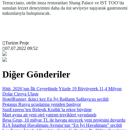
Terracciano, otelin imza restoranları Shang Palace ve IST TOO’da
sunulan lezzet deneyimini daha da üst seviyeye taşıyarak gastronomi
tutkunlarıyla buluşturacak.
Turizm Proje
07.07.2022 09:52
Diğer Gönderiler
Hitit, 2026’nın İlk Çeyreğinde Yüzde 19 Büyüyerek 11,4 Milyon
Dolar Ciroya Ulaştı
HotelRunner, ikinci kez En İyi Bağlantı Sağlayıcısı seçildi
Pegasus Rusya uçuşlarına yeniden başlıyor
SunExpress’ten Birleşik Krallık’ta rekor büyüme
Mart ayına ait yeni otel yatırım teşvikleri yayınlandı
Besa Grup, 10 milyar TL ile hayata geçecek yeni projesini duyurdu
İGA İstanbul Havalimanı Avrupa’nın “En İyi Havalimanı” seçildi