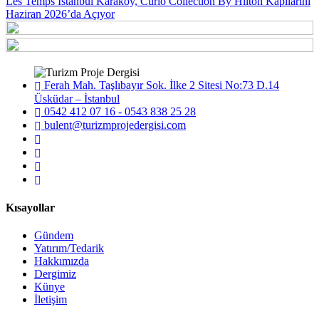
Les Temps İstanbul Karaköy, Curio Collection By Hilton Kapılarını
Haziran 2026’da Açıyor
Ferah Mah. Taşlıbayır Sok. İlke 2 Sitesi No:73 D.14
Üsküdar – İstanbul
0542 412 07 16 - 0543 838 25 28
bulent@turizmprojedergisi.com
Kısayollar
Gündem
Yatırım/Tedarik
Hakkımızda
Dergimiz
Künye
İletişim