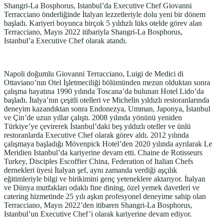
Shangri-La Bosphorus, Istanbul’da Executive Chef Giovanni
Terracciano önderliğinde İtalyan lezzetleriyle dolu yeni bir dönem
başladı. Kariyeri boyunca birçok 5 yıldızlı lüks otelde görev alan
Terracciano, Mayıs 2022 itibariyla Shangri-La Bosphorus,
Istanbul’a Executive Chef olarak atandı.
Napoli doğumlu Giovanni Terracciano, Luigi de Medici di
Ottaviano’nın Otel İşletmeciliği bölümünden mezun olduktan sonra
çalışma hayatına 1990 yılında Toscana’da bulunan Hotel Lido’da
başladı. İtalya’nın çeşitli otelleri ve Michelin yıldızlı restoranlarında
deneyim kazandıktan sonra Endonezya, Umman, Japonya, İstanbul
ve Çin’de uzun yıllar çalıştı. 2008 yılında yönünü yeniden
Türkiye’ye çevirerek İstanbul’daki beş yıldızlı oteller ve ünlü
restoranlarda Executive Chef olarak görev aldı. 2012 yılında
çalışmaya başladığı Mövenpick Hotel’den 2020 yılında ayrılarak Le
Meridien Istanbul’da kariyerine devam etti. Chaine de Rotisseurs
Turkey, Disciples Escoffier China, Federation of Italian Chefs
dernekleri üyesi İtalyan şef, aynı zamanda verdiği aşçılık
eğitimleriyle bilgi ve birikimini genç yeteneklere aktarıyor. İtalyan
ve Dünya mutfakları odaklı fine dining, özel yemek davetleri ve
catering hizmetinde 25 yılı aşkın profesyonel deneyime sahip olan
Terracciano, Mayıs 2022’den itibaren Shangri-La Bosphorus,
Istanbul’un Executive Chef’i olarak kariyerine devam ediyor.