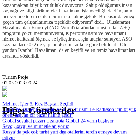
kazanmaktan büyük mutluluk duyuyoruz. Sahip olduğumuz insan
kaynağı ve bilgi birikimiyle, havalimanı işletmeciliğinde dünyanın
her yerinde tercih edilen bir marka haline geldik. Bu başarıda emeği
geçen tüm çalışanlarımıza teşekkür ediyorum” dedi. Uluslararası
Havalimanları Konseyi (ACI World) tarafından oluşturulan ASQ
programı yolcu memnuniyetini, iş performansını ve havalimanı
hizmet kalitesini ölçmek ve iyileştirmek için araçlar sunuyor. ASQ
kazananları 2022'de yapılan 465 bin ankete göre belirlendi. Öte
yandan İstanbul Havalimanı da en keyifli ve en temiz havalimanları
arasında gösterildi.
Turizm Proje
07.03.2023 09:24
Mehmet İşler 5. Kez Başkan Seçildi
Diğer Gönderiler
“Türkiye, stratejik konumu ve güçlü turizmi ile Radisson için büyük
önem taşıyan bir pazar haline geldi”
Global seyahat pazarı Uzakrota Global’24 yarın başlıyor
Sevgi, saygı ve minnetle anıyoruz
Rusya’da pek çok turist yurt dışı otellerini tercih etmeye devam
ediyor