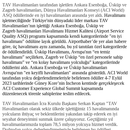
TAV Havalimanları tarafından işletilen Ankara Esenboğa, Üsküp ve
Zagreb havalimanları, Dünya Havalimanları Konseyi (ACI World)
ASQ ödüllerinde en iyi havalimanları arasında yer aldı.
Havalimanı
işletmeciliğinde Türkiye'nin dünyadaki lider markası TAV
Havalimanları’nın işlettiği Ankara Esenboğa, Üsküp ve
Zagreb havalimanları Havalimanı Hizmet Kalitesi (Airport Service
Quality ASQ) programı kapsamında kendi kategorilerinde "en iyi
havalimanı" ödülüne layık görüldü. Airporthaber’de yer alan habere
göre, üç havalimanı aynı zamanda, bu yıl tanıtılan özel kategorilerde
de ödüllendirildi. Üsküp Havalimanı, Avrupa'nın “en temiz
havalimanı” seçilirken, Zagreb ve Üsküp “en özel personele sahip
havalimanı” ve “en kolay havalimanı yolculuğu” kategorilerinde
ödüllerini aldı. Ankara Esenboğa ve Üsküp havalimanları
Avrupa'nın "en keyifli havalimanları" arasında gösterildi. ACI World
tarafından yolcu değerlendirmeleriyle belirlenen ödüller 4-7 Eylül
2023 tarihlerinde Güney Kore’nin Incheon kentinde gerçekleşecek
ACI Customer Experience Global Summit kapsamında
düzenlenecek törenle sahiplerine teslim edilecek.
TAV Havalimanları İcra Kurulu Başkanı Serkan Kaptan "TAV
Havalimanları olarak sekiz ülkede işlettiğimiz 15 havalimanında
yolcuların ihtiyaç ve beklentilerini yakından takip ederek en iyi
seyahat deneyimini sunmak üzere çalışıyoruz. Geçtiğimiz yıl
havalimanlarımızda toplam 78,5 milyon yolcuya hizmet verdik.
Doğrudan yolcu değerlendirmeleriyle belirlenen bu ödülleri