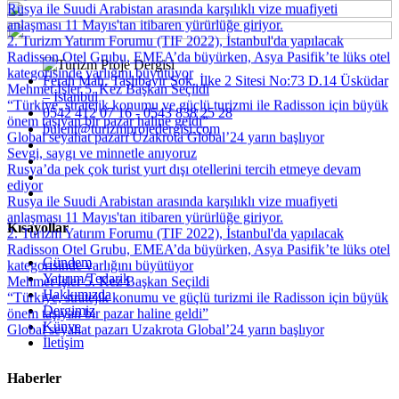
Rusya ile Suudi Arabistan arasında karşılıklı vize muafiyeti
anlaşması 11 Mayıs'tan itibaren yürürlüğe giriyor.
2. Turizm Yatırım Forumu (TIF 2022), İstanbul'da yapılacak
Radisson Otel Grubu, EMEA’da büyürken, Asya Pasifik’te lüks otel
kategorisinde varlığını büyütüyor
Ferah Mah. Taşlıbayır Sok. İlke 2 Sitesi No:73 D.14 Üsküdar
Mehmet İşler 5. Kez Başkan Seçildi
– İstanbul
“Türkiye, stratejik konumu ve güçlü turizmi ile Radisson için büyük
0542 412 07 16 - 0543 838 25 28
önem taşıyan bir pazar haline geldi”
bulent@turizmprojedergisi.com
Global seyahat pazarı Uzakrota Global’24 yarın başlıyor
Sevgi, saygı ve minnetle anıyoruz
Rusya’da pek çok turist yurt dışı otellerini tercih etmeye devam
ediyor
Rusya ile Suudi Arabistan arasında karşılıklı vize muafiyeti
anlaşması 11 Mayıs'tan itibaren yürürlüğe giriyor.
Kısayollar
2. Turizm Yatırım Forumu (TIF 2022), İstanbul'da yapılacak
Radisson Otel Grubu, EMEA’da büyürken, Asya Pasifik’te lüks otel
Gündem
kategorisinde varlığını büyütüyor
Yatırım/Tedarik
Mehmet İşler 5. Kez Başkan Seçildi
Hakkımızda
“Türkiye, stratejik konumu ve güçlü turizmi ile Radisson için büyük
Dergimiz
önem taşıyan bir pazar haline geldi”
Künye
Global seyahat pazarı Uzakrota Global’24 yarın başlıyor
İletişim
Haberler