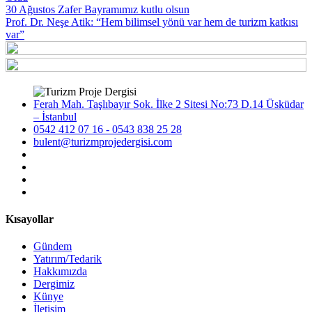
30 Ağustos Zafer Bayramımız kutlu olsun
Prof. Dr. Neşe Atik: “Hem bilimsel yönü var hem de turizm katkısı
var”
Ferah Mah. Taşlıbayır Sok. İlke 2 Sitesi No:73 D.14 Üsküdar
– İstanbul
0542 412 07 16 - 0543 838 25 28
bulent@turizmprojedergisi.com
Kısayollar
Gündem
Yatırım/Tedarik
Hakkımızda
Dergimiz
Künye
İletişim