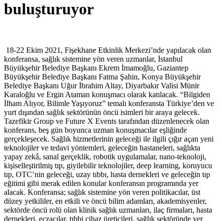
buluşturuyor
18-22 Ekim 2021, Fişekhane Etkinlik Merkezi’nde yapılacak olan
konferansa, sağlık sistemine yön veren uzmanlar, İstanbul
Büyükşehir Belediye Başkanı Ekrem İmamoğlu, Gaziantep
Büyükşehir Belediye Başkanı Fatma Şahin, Konya Büyükşehir
Belediye Başkanı Uğur İbrahim Altay, Diyarbakır Valisi Münir
Karaloğlu ve Ergin Ataman konuşmacı olarak katılacak. “Bilgiden
İlham Alıyor, Bilimle Yaşıyoruz” temalı konferansta Türkiye’den ve
yurt dışından sağlık sektörünün öncü isimleri bir araya gelecek.
Tazefikir Group ve Future X Events tarafından düzenlenecek olan
konferans, beş gün boyunca uzman konuşmacılar eşliğinde
gerçekleşecek.
Sağlık hizmetlerinin geleceği ile ilgili çığır açan yeni
teknolojiler ve tedavi yöntemleri, geleceğin hastaneleri, sağlıkta
yapay zekâ, sanal gerçeklik, robotik uygulamalar, nano-teknoloji,
kişiselleştirilmiş tıp, giyilebilir teknolojiler, deep learning, koruyucu
tıp, OTC’nin geleceği, uzay tıbbı, hasta dernekleri ve geleceğin tıp
eğitimi gibi merak edilen konular konferansın programında yer
alacak. Konferansa; sağlık sistemine yön veren politikacılar, üst
düzey yetkililer, en etkili ve öncü bilim adamları, akademisyenler,
sektörde öncü rolü olan klinik sağlık uzmanları, ilaç firmaları, hasta
dernekleri, eczacılar, tıbbi cihaz üreticileri, sağlık sektöründe yer