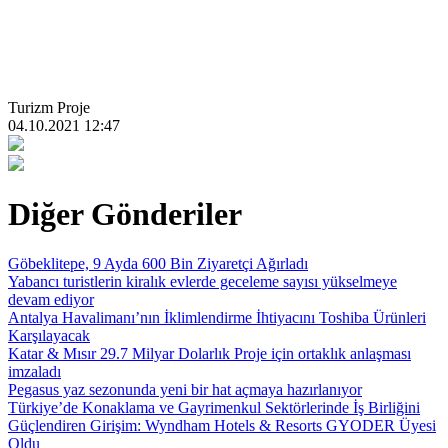
Turizm Proje
04.10.2021 12:47
Diğer Gönderiler
Göbeklitepe, 9 Ayda 600 Bin Ziyaretçi Ağırladı
Yabancı turistlerin kiralık evlerde geceleme sayısı yükselmeye
devam ediyor
Antalya Havalimanı’nın İklimlendirme İhtiyacını Toshiba Ürünleri
Karşılayacak
Katar & Mısır 29.7 Milyar Dolarlık Proje için ortaklık anlaşması
imzaladı
Pegasus yaz sezonunda yeni bir hat açmaya hazırlanıyor
Türkiye’de Konaklama ve Gayrimenkul Sektörlerinde İş Birliğini
Güçlendiren Girişim: Wyndham Hotels & Resorts GYODER Üyesi
Oldu