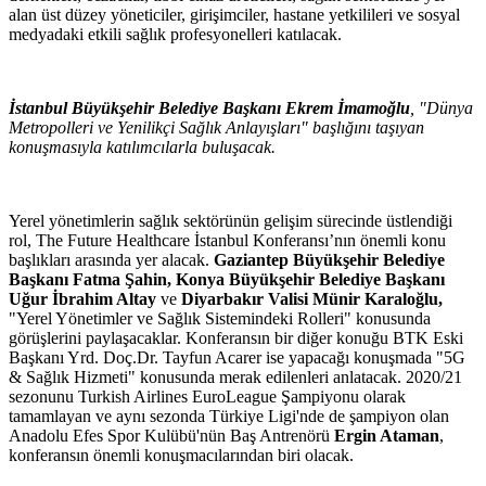
alan üst düzey yöneticiler, girişimciler, hastane yetkilileri ve sosyal
medyadaki etkili sağlık profesyonelleri katılacak.
İstanbul Büyükşehir Belediye Başkanı Ekrem İmamoğlu
, "Dünya
Metropolleri ve Yenilikçi Sağlık Anlayışları" başlığını taşıyan
konuşmasıyla katılımcılarla buluşacak.
Yerel yönetimlerin sağlık sektörünün gelişim sürecinde üstlendiği
rol, The Future Healthcare İstanbul Konferansı’nın önemli konu
başlıkları arasında yer alacak.
Gaziantep Büyükşehir Belediye
Başkanı Fatma Şahin, Konya Büyükşehir Belediye Başkanı
Uğur İbrahim Altay
ve
Diyarbakır Valisi Münir Karaloğlu,
"Yerel Yönetimler ve Sağlık Sistemindeki Rolleri" konusunda
görüşlerini paylaşacaklar. Konferansın bir diğer konuğu BTK Eski
Başkanı Yrd. Doç.Dr. Tayfun Acarer ise yapacağı konuşmada "5G
& Sağlık Hizmeti" konusunda merak edilenleri anlatacak. 2020/21
sezonunu Turkish Airlines EuroLeague Şampiyonu olarak
tamamlayan ve aynı sezonda Türkiye Ligi'nde de şampiyon olan
Anadolu Efes Spor Kulübü'nün Baş Antrenörü
Ergin Ataman
,
konferansın önemli konuşmacılarından biri olacak.