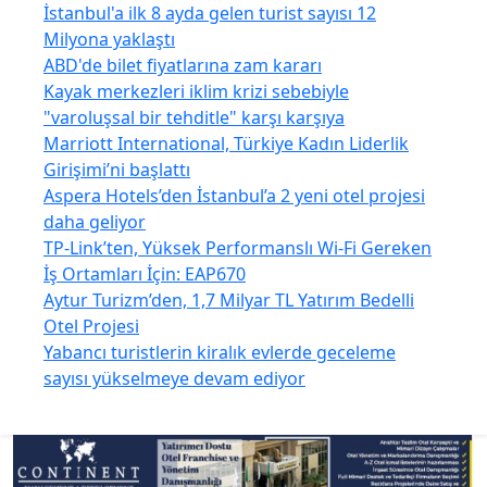
İstanbul'a ilk 8 ayda gelen turist sayısı 12
Milyona yaklaştı
ABD'de bilet fiyatlarına zam kararı
Kayak merkezleri iklim krizi sebebiyle
"varoluşsal bir tehditle" karşı karşıya
Marriott International, Türkiye Kadın Liderlik
Girişimi’ni başlattı
Aspera Hotels’den İstanbul’a 2 yeni otel projesi
daha geliyor
TP-Link’ten, Yüksek Performanslı Wi-Fi Gereken
İş Ortamları İçin: EAP670
Aytur Turizm’den, 1,7 Milyar TL Yatırım Bedelli
Otel Projesi
Yabancı turistlerin kiralık evlerde geceleme
sayısı yükselmeye devam ediyor