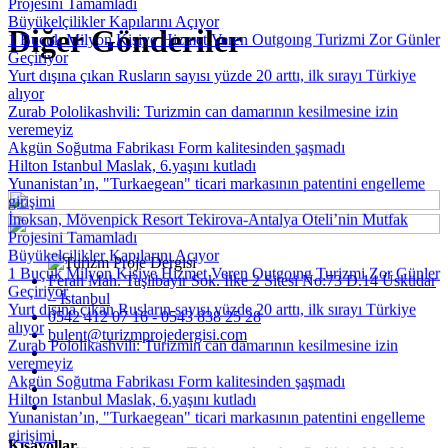
Projesini Tamamladı
Büyükelçilikler Kapılarını Açıyor
Diğer Gönderiler
1 Buçuk Milyon Kişiye Hizmet Veren Outgoıng Turizmi Zor Günler
Geçiriyor
Yurt dışına çıkan Rusların sayısı yüzde 20 arttı, ilk sırayı Türkiye
alıyor
Zurab Pololikashvili: Turizmin can damarının kesilmesine izin
veremeyiz
Akgün Soğutma Fabrikası Form kalitesinden şaşmadı
Hilton Istanbul Maslak, 6.yaşını kutladı
Yunanistan’ın, "Turkaegean" ticari markasının patentini engelleme
girişimi
İnoksan, Mövenpick Resort Tekirova-Antalya Oteli’nin Mutfak
Projesini Tamamladı
Büyükelçilikler Kapılarını Açıyor
1 Buçuk Milyon Kişiye Hizmet Veren Outgoıng Turizmi Zor Günler
Ferah Mah. Taşlıbayır Sok. İlke 2 Sitesi No:73 D.14 Üsküdar
Geçiriyor
– İstanbul
Yurt dışına çıkan Rusların sayısı yüzde 20 arttı, ilk sırayı Türkiye
0542 412 07 16 - 0543 838 25 28
alıyor
bulent@turizmprojedergisi.com
Zurab Pololikashvili: Turizmin can damarının kesilmesine izin
veremeyiz
Akgün Soğutma Fabrikası Form kalitesinden şaşmadı
Hilton Istanbul Maslak, 6.yaşını kutladı
Yunanistan’ın, "Turkaegean" ticari markasının patentini engelleme
girişimi
Kısayollar