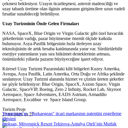
çekmesi bekleniyor. Uzayın ticarileşmesi, asteroit madenciliği ve
uzay tabanlı üretime olan ilginin artmasının girişimcilere uzun vadeli
fırsatlar sunabileceği belirtiliyor.
Uzay Turizminin Önde Gelen Firmaları
NASA, SpaceX, Blue Origin ve Virgin Galactic gibi özel havacılık
şirketlerinin varlığı, pazar büyümesine önemli ölçüde katkıda
bulunuyor. Asya-Pasifik bölgesinin hızla ilerleyen uzay
teknolojisinin de artık hesaba katılmasında yarar var. Sürdürülebilir
enerjiye yatırımların yanı sıra hükümet desteklerinin artması,
önümüzdeki yıllarda pazarın büyüyeceğine işaret ediyor.
Küresel Uzay Turizmi Pazarındaki kilit bölgeleri Kuzey Amerika,
Avrupa, Asya Pasifik, Latin Amerika, Orta Doğu ve Afrika şeklinde
sıralanıyor. Uzay Turizmi alanında hizmet ve çözüm üreten şirketler
ise şöyle belirleniyor: Blue Origin, SpaceX, Axiom Space, Virgin
Galactic, SpaceVIP, Boeing, Zero 2 Infinity, Rocket Lab, Skyroot
Aerospace, Space Adventures, EADS Astrium, Armadillo
Aerospace, Excalibur ve Space Island Group.
Turizm Proje
Yunanistan’ın, "Turkaegean" ticari markasının patentini engelleme
27.03.2025 11:27
girişimi
İnoksan, Mövenpick Resort Tekirova-Antalya Oteli’nin Mutfak