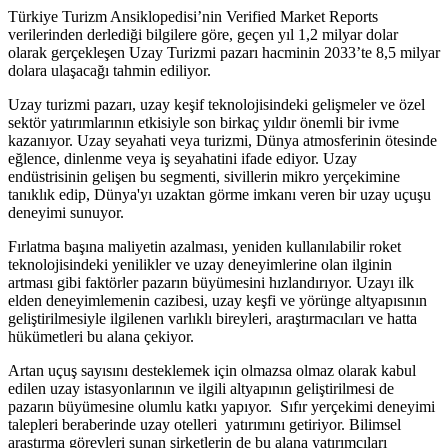
Türkiye Turizm Ansiklopedisi’nin Verified Market Reports
verilerinden derlediği bilgilere göre, geçen yıl 1,2 milyar dolar
olarak gerçekleşen Uzay Turizmi pazarı hacminin 2033’te 8,5 milyar
dolara ulaşacağı tahmin ediliyor.
Uzay turizmi pazarı, uzay keşif teknolojisindeki gelişmeler ve özel
sektör yatırımlarının etkisiyle son birkaç yıldır önemli bir ivme
kazanıyor. Uzay seyahati veya turizmi, Dünya atmosferinin ötesinde
eğlence, dinlenme veya iş seyahatini ifade ediyor. Uzay
endüstrisinin gelişen bu segmenti, sivillerin mikro yerçekimine
tanıklık edip, Dünya'yı uzaktan görme imkanı veren bir uzay uçuşu
deneyimi sunuyor.
Fırlatma başına maliyetin azalması, yeniden kullanılabilir roket
teknolojisindeki yenilikler ve uzay deneyimlerine olan ilginin
artması gibi faktörler pazarın büyümesini hızlandırıyor. Uzayı ilk
elden deneyimlemenin cazibesi, uzay keşfi ve yörünge altyapısının
geliştirilmesiyle ilgilenen varlıklı bireyleri, araştırmacıları ve hatta
hükümetleri bu alana çekiyor.
Artan uçuş sayısını desteklemek için olmazsa olmaz olarak kabul
edilen uzay istasyonlarının ve ilgili altyapının geliştirilmesi de
pazarın büyümesine olumlu katkı yapıyor. Sıfır yerçekimi deneyimi
talepleri beraberinde uzay otelleri yatırımını getiriyor. Bilimsel
araştırma görevleri sunan şirketlerin de bu alana yatırımcıları