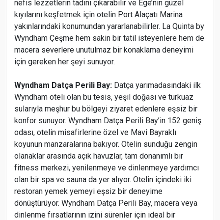
nefis lezzetlerin tadını çıkarabilir ve Ege’nin güzel
kıyılarını keşfetmek için otelin Port Alaçatı Marina
yakınlarındaki konumundan yararlanabilirler. La Quinta by
Wyndham Çeşme hem sakin bir tatil isteyenlere hem de
macera severlere unutulmaz bir konaklama deneyimi
için gereken her şeyi sunuyor.
Wyndham Datça Perili Bay:
Datça yarımadasındaki ilk
Wyndham oteli olan bu tesis, yeşil doğası ve turkuaz
sularıyla meşhur bu bölgeyi ziyaret edenlere eşsiz bir
konfor sunuyor. Wyndham Datça Perili Bay’in 152 geniş
odası, otelin misafirlerine özel ve Mavi Bayraklı
koyunun manzaralarına bakıyor. Otelin sunduğu zengin
olanaklar arasında açık havuzlar, tam donanımlı bir
fitness merkezi, yenilenmeye ve dinlenmeye yardımcı
olan bir spa ve sauna da yer alıyor. Otelin içindeki iki
restoran yemek yemeyi eşsiz bir deneyime
Sanayi ve Teknoloji Bakanlığı Nisan ayına ait yeni
dönüştürüyor. Wyndham Datça Perili Bay, macera veya
otel yatırım teşviklerini yayınladı
dinlenme fırsatlarının izini sürenler için ideal bir