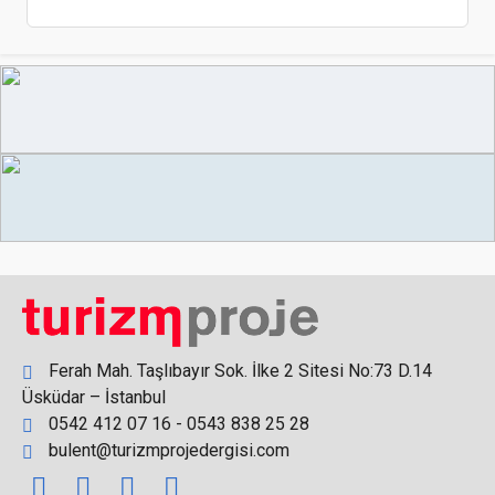
Muğla,3 Milyona yakın turist ağırladı
Sanayi ve Teknoloji Bakanlığı Nisan ayına ait yeni
otel yatırım teşviklerini yayınladı
Ferah Mah. Taşlıbayır Sok. İlke 2 Sitesi No:73 D.14
Üsküdar – İstanbul
0542 412 07 16 - 0543 838 25 28
bulent@turizmprojedergisi.com
Ordu’da yeni otel açılışı Nisan'da