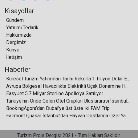
Kısayollar
Gündem
Yatırım/Tedarik
Isparta Petrol Turizm, Yeni Mercedes-Benz
Hakkımızda
Sprinter’lerini teslim almaya başladı
Dergimiz
Künye
İletişim
Haberler
Bonna İstanbul dışındaki ilk showroomunu
Küresel Turizm Yatırımları Tarihi Rekorla 1 Trilyon Dolar Eşiğini Aştı
Antalya’da açtı
Avrupa Bölgesel Havacılıkta Elektrikli Uçak Dönemine Hazırlanıyor
EasyJet 5,7 Milyar Sterline Apollo’ya Satılıyor
Türkiye'nin Önde Gelen Otel Grupları Uluslararası İstanbul Turizm Fuarı'nda Buluşuyor
BookingAgora’dan Dubai’ye üst üste iki FAM Trip
Fairmont Quasar İstanbul’dan Hayvan Dostlarına Özel Yaklaşım
Rusya’da pek çok turist yurt dışı otellerini tercih
etmeye devam ediyor
Turizm Proje Dergisi 2021 - Tüm Hakları Saklıdır.