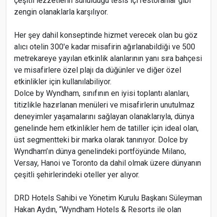
çeşitli lezzetlerin sunulduğu tesis içi restoranlar gibi
zengin olanaklarla karşılıyor.
Her şey dahil konseptinde hizmet verecek olan bu göz
alıcı otelin 300'e kadar misafirin ağırlanabildiği ve 500
metrekareye yayılan etkinlik alanlarının yanı sıra bahçesi
ve misafirlere özel plajı da düğünler ve diğer özel
etkinlikler için kullanılabiliyor.
Dolce by Wyndham, sınıfının en iyisi toplantı alanları,
titizlikle hazırlanan menüleri ve misafirlerin unutulmaz
deneyimler yaşamalarını sağlayan olanaklarıyla, dünya
genelinde hem etkinlikler hem de tatiller için ideal olan,
üst segmentteki bir marka olarak tanınıyor. Dolce by
Wyndham’ın dünya genelindeki portföyünde Milano,
Versay, Hanoi ve Toronto da dahil olmak üzere dünyanın
çeşitli şehirlerindeki oteller yer alıyor.
DRD Hotels Sahibi ve Yönetim Kurulu Başkanı Süleyman
Hakan Aydın, “Wyndham Hotels & Resorts ile olan