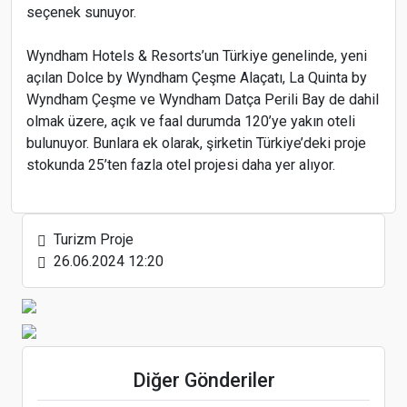
seçenek sunuyor.
Wyndham Hotels & Resorts’un Türkiye genelinde, yeni
açılan Dolce by Wyndham Çeşme Alaçatı, La Quinta by
Wyndham Çeşme ve Wyndham Datça Perili Bay de dahil
Ordu’da yeni otel açılışı Nisan'da
olmak üzere, açık ve faal durumda 120’ye yakın oteli
bulunuyor. Bunlara ek olarak, şirketin Türkiye’deki proje
stokunda 25’ten fazla otel projesi daha yer alıyor.
Isparta Petrol Turizm, Yeni Mercedes-Benz
Turizm Proje
Sprinter’lerini teslim almaya başladı
26.06.2024 12:20
Bonna İstanbul dışındaki ilk showroomunu
Diğer Gönderiler
Antalya’da açtı