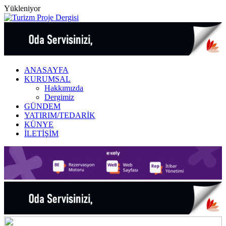
Yükleniyor
ANASAYFA
KURUMSAL
Hakkımızda
Dergimiz
GÜNDEM
YATIRIM/TEDARİK
KÜNYE
İLETİŞİM