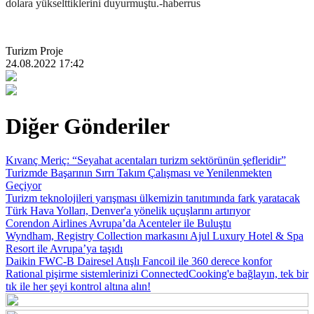
dolara yükselttiklerini duyurmuştu.-haberrus
Turizm Proje
24.08.2022 17:42
Diğer Gönderiler
Kıvanç Meriç: “Seyahat acentaları turizm sektörünün şefleridir”
Turizmde Başarının Sırrı Takım Çalışması ve Yenilenmekten
Geçiyor
Turizm teknolojileri yarışması ülkemizin tanıtımında fark yaratacak
Türk Hava Yolları, Denver'a yönelik uçuşlarını artırıyor
Corendon Airlines Avrupa’da Acenteler ile Buluştu
Wyndham, Registry Collection markasını Ajul Luxury Hotel & Spa
Resort ile Avrupa’ya taşıdı
Daikin FWC-B Dairesel Atışlı Fancoil ile 360 derece konfor
Rational pişirme sistemlerinizi ConnectedCooking'e bağlayın, tek bir
tık ile her şeyi kontrol altına alın!