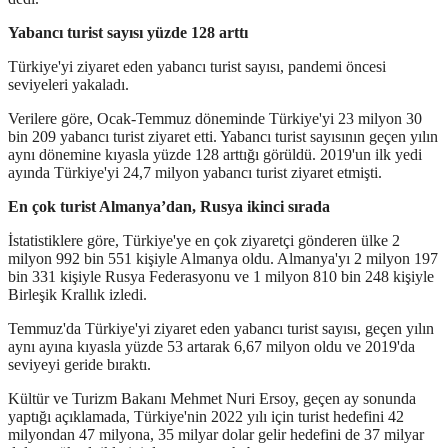
Yabancı turist sayısı yüzde 128 arttı
Türkiye'yi ziyaret eden yabancı turist sayısı, pandemi öncesi
seviyeleri yakaladı.
Verilere göre, Ocak-Temmuz döneminde Türkiye'yi 23 milyon 30
bin 209 yabancı turist ziyaret etti. Yabancı turist sayısının geçen yılın
aynı dönemine kıyasla yüzde 128 arttığı görüldü. 2019'un ilk yedi
ayında Türkiye'yi 24,7 milyon yabancı turist ziyaret etmişti.
En çok turist Almanya’dan, Rusya ikinci sırada
İstatistiklere göre, Türkiye'ye en çok ziyaretçi gönderen ülke 2
milyon 992 bin 551 kişiyle Almanya oldu. Almanya'yı 2 milyon 197
bin 331 kişiyle Rusya Federasyonu ve 1 milyon 810 bin 248 kişiyle
Birleşik Krallık izledi.
Temmuz'da Türkiye'yi ziyaret eden yabancı turist sayısı, geçen yılın
aynı ayına kıyasla yüzde 53 artarak 6,67 milyon oldu ve 2019'da
seviyeyi geride bıraktı.
Kültür ve Turizm Bakanı Mehmet Nuri Ersoy, geçen ay sonunda
yaptığı açıklamada, Türkiye'nin 2022 yılı için turist hedefini 42
milyondan 47 milyona, 35 milyar dolar gelir hedefini de 37 milyar