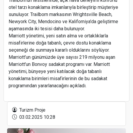
Trailborn’un tesislerinde, açık hava deneyimi konforlu
otel tarzı konaklama imkanlarıyla birleştirip müşteriye
sunuluyor. Trailborn markasının Wrightsville Beach,
Newyork City, Mendocino ve Kaliforniya’da geliştirme
aşamasında iki tesisi daha bulunuyor.
Marriott yönetimi, yeni satın alma ve ortaklıklarla
misafirlerine doğa tabanlı, çevre dostu konaklama
seçeneği de sunmaya kararlı olduklarını söylüyor.
Marriott’un günümüzde üye sayısı 219 milyonu aşan
Marriott'un Bonvoy sadakat programı var. Marriott
yönetimi, bünyeye yeni katılacak doğa tabanlı
konaklama birimleri misafirlerinin de bu sadakat
programından yararlanacağını açıkladı.
Form Grup 2026 Büyüme Hedefini Koruyarak
İkinci Yarıya Hazırlanıyor
Turizm Proje
03.02.2025 10:28