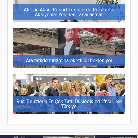
Ali Can Aksu: Resort Tesislerde Rekabetçi
Aksiyonlar Yeniden Tasarlanmalı
Ara tatilde turizm hareketliliği bekleniyor
Rus Turistlerin En Çok Tatil Düşledikleri 2'nci Ülke
Türkiye