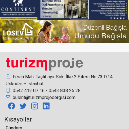
E.C.A. Yeni Klima Serileriyle Yaz Konforuna Yeni
Bir Soluk Getiriyor
Form Grup 2026 Büyüme Hedefini Koruyarak
İkinci Yarıya Hazırlanıyor
Ferah Mah. Taşlıbayır Sok. İlke 2 Sitesi No:73 D.14
Üsküdar – İstanbul
0542 412 07 16 - 0543 838 25 28
Ahmet Muşut, Mövenpick Resort Antalya
bulent@turizmprojedergisi.com
Tekirova’ya yeni Genel Müdür olarak atandı
Kısayollar
Gündem