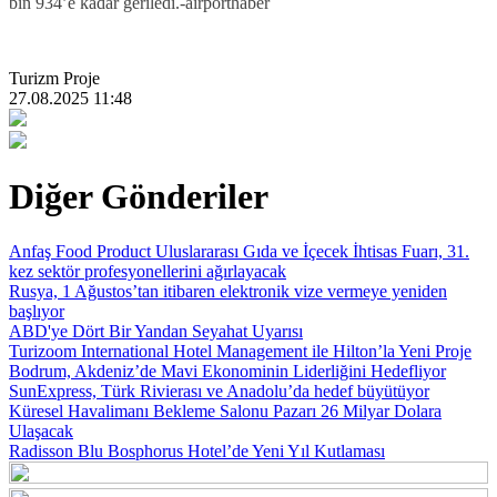
bin 934’e kadar geriledi.-airporthaber
Turizm Proje
27.08.2025 11:48
Diğer Gönderiler
Anfaş Food Product Uluslararası Gıda ve İçecek İhtisas Fuarı, 31.
kez sektör profesyonellerini ağırlayacak
Rusya, 1 Ağustos’tan itibaren elektronik vize vermeye yeniden
başlıyor
ABD'ye Dört Bir Yandan Seyahat Uyarısı
Turizoom International Hotel Management ile Hilton’la Yeni Proje
Bodrum, Akdeniz’de Mavi Ekonominin Liderliğini Hedefliyor
SunExpress, Türk Rivierası ve Anadolu’da hedef büyütüyor
Küresel Havalimanı Bekleme Salonu Pazarı 26 Milyar Dolara
Ulaşacak
Radisson Blu Bosphorus Hotel’de Yeni Yıl Kutlaması