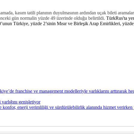
da, kasım tatili planının duyulmasının ardından uçak bileti aramalarını
n önceki gün normalin yüzde 49 üzerinde olduğu belirtildi.
TürkRus'ta yer
0’unun Türkiye, yüzde 2’sinin Mısır ve Birleşik Arap Emirlikleri, yüzd
kiye’de franchise ve management modelleriyle varlıklarını arttırarak hed
 varlığını genişletiyor
re konfor, enerji verimliliği ve sürdürülebilirlik alanında hizmet verirk