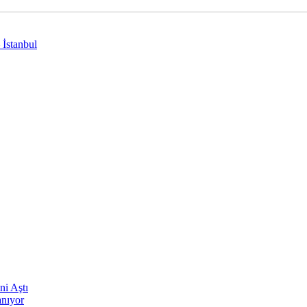
 İstanbul
ni Aştı
anıyor