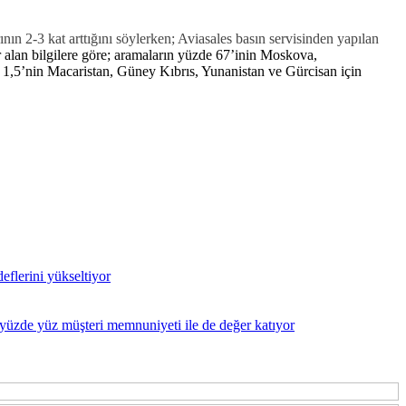
n 2-3 kat arttığını söylerken; Aviasales basın servisinden yapılan
 alan bilgilere göre; aramaların yüzde 67’inin Moskova,
e 1,5’nin Macaristan, Güney Kıbrıs, Yunanistan ve Gürcisan için
eflerini yükseltiyor
en yüzde yüz müşteri memnuniyeti ile de değer katıyor