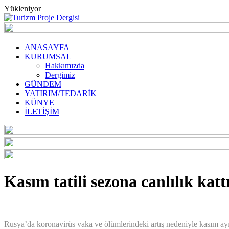
Yükleniyor
ANASAYFA
KURUMSAL
Hakkımızda
Dergimiz
GÜNDEM
YATIRIM/TEDARİK
KÜNYE
İLETİŞİM
Kasım tatili sezona canlılık katt
Rusya’da koronavirüs vaka ve ölümlerindeki artış nedeniyle kasım ayı ba