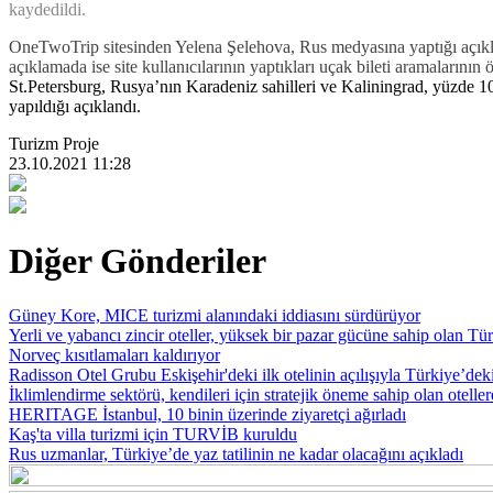
kaydedildi.
OneTwoTrip sitesinden Yelena Şelehova, Rus medyasına yaptığı açıklama
açıklamada ise site kullanıcılarının yaptıkları uçak bileti aramalarını
St.Petersburg, Rusya’nın Karadeniz sahilleri ve Kaliningrad, yüzde 1
yapıldığı açıklandı.
Turizm Proje
23.10.2021 11:28
Diğer Gönderiler
Güney Kore, MICE turizmi alanındaki iddiasını sürdürüyor
Yerli ve yabancı zincir oteller, yüksek bir pazar gücüne sahip olan Tür
Norveç kısıtlamaları kaldırıyor
Radisson Otel Grubu Eskişehir'deki ilk otelinin açılışıyla Türkiye’deki
İklimlendirme sektörü, kendileri için stratejik öneme sahip olan otelle
HERITAGE İstanbul, 10 binin üzerinde ziyaretçi ağırladı
Kaş'ta villa turizmi için TURVİB kuruldu
Rus uzmanlar, Türkiye’de yaz tatilinin ne kadar olacağını açıkladı