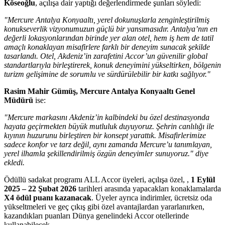
Köseoğlu
, açılışa dair yaptığı değerlendirmede şunları söyledi:
"Mercure Antalya Konyaaltı, yerel dokunuşlarla zenginleştirilmiş
konukseverlik vizyonumuzun güçlü bir yansımasıdır. Antalya’nın en
değerli lokasyonlarından birinde yer alan otel, hem iş hem de tatil
amaçlı konaklayan misafirlere farklı bir deneyim sunacak şekilde
tasarlandı. Otel, Akdeniz’in zarafetini Accor’un güvenilir global
standartlarıyla birleştirerek, konuk deneyimini yükseltirken, bölgenin
turizm gelişimine de sorumlu ve sürdürülebilir bir katkı sağlıyor."
Rasim Mahir Gümüş, Mercure Antalya Konyaaltı Genel
Müdürü
ise:
"Mercure markasını Akdeniz’in kalbindeki bu özel destinasyonda
hayata geçirmekten büyük mutluluk duyuyoruz. Şehrin canlılığı ile
kıyının huzurunu birleştiren bir konsept yarattık. Misafirlerimize
sadece konfor ve tarz değil, aynı zamanda Mercure’u tanımlayan,
yerel ilhamla şekillendirilmiş özgün deneyimler sunuyoruz." diye
ekledi.
Ödüllü sadakat programı ALL Accor üyeleri, açılışa özel, ,
1 Eylül
2025 – 22 Şubat 2026
tarihleri arasında yapacakları konaklamalarda
X4 ödül puanı kazanacak
. Üyeler ayrıca indirimler, ücretsiz oda
yükseltmeleri ve geç çıkış gibi özel avantajlardan yararlanırken,
kazandıkları puanları Dünya genelindeki Accor otellerinde
kullanabilecek.