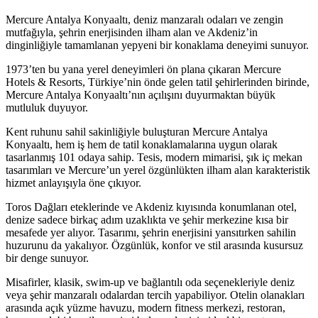
Mercure Antalya Konyaaltı, deniz manzaralı odaları ve zengin
mutfağıyla, şehrin enerjisinden ilham alan ve Akdeniz’in
dinginliğiyle tamamlanan yepyeni bir konaklama deneyimi sunuyor.
1973’ten bu yana yerel deneyimleri ön plana çıkaran Mercure
Hotels & Resorts, Türkiye’nin önde gelen tatil şehirlerinden birinde,
Mercure Antalya Konyaaltı’nın açılışını duyurmaktan büyük
mutluluk duyuyor.
Kent ruhunu sahil sakinliğiyle buluşturan Mercure Antalya
Konyaaltı, hem iş hem de tatil konaklamalarına uygun olarak
tasarlanmış 101 odaya sahip. Tesis, modern mimarisi, şık iç mekan
tasarımları ve Mercure’un yerel özgünlükten ilham alan karakteristik
hizmet anlayışıyla öne çıkıyor.
Toros Dağları eteklerinde ve Akdeniz kıyısında konumlanan otel,
denize sadece birkaç adım uzaklıkta ve şehir merkezine kısa bir
mesafede yer alıyor. Tasarımı, şehrin enerjisini yansıtırken sahilin
huzurunu da yakalıyor. Özgünlük, konfor ve stil arasında kusursuz
bir denge sunuyor.
Misafirler, klasik, swim-up ve bağlantılı oda seçenekleriyle deniz
veya şehir manzaralı odalardan tercih yapabiliyor. Otelin olanakları
arasında açık yüzme havuzu, modern fitness merkezi, restoran,