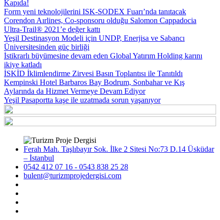
Kapıda!
Form yeni teknolojilerini ISK-SODEX Fuarı’nda tanıtacak
Corendon Aırlines, Co-sponsoru olduğu Salomon Cappadocia
Ultra-Trail® 2021’e değer kattı
Yeşil Destinasyon Modeli için UNDP, Enerjisa ve Sabancı
Üniversitesinden güç birliği
İstikrarlı büyümesine devam eden Global Yatırım Holding karını
ikiye katladı
İSKİD İklimlendirme Zirvesi Basın Toplantısı ile Tanıtıldı
Kempinski Hotel Barbaros Bay Bodrum, Sonbahar ve Kış
Aylarında da Hizmet Vermeye Devam Ediyor
Yeşil Pasaportta kaşe ile uzatmada sorun yaşanıyor
Ferah Mah. Taşlıbayır Sok. İlke 2 Sitesi No:73 D.14 Üsküdar
– İstanbul
0542 412 07 16 - 0543 838 25 28
bulent@turizmprojedergisi.com