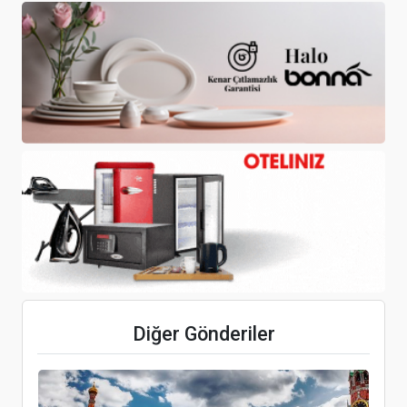
Ünsal: Yunan Adaları’na turizm, bölgemiz için
faydalı
Fazla’nın Akıllı Tartı Sistemi, Mutfak Sanatları
Akademisi mutfaklarında yerini aldı
Türk Vatandaşlarının Yurt Dışı Seyahat Eğilimleri
Diğer Gönderiler