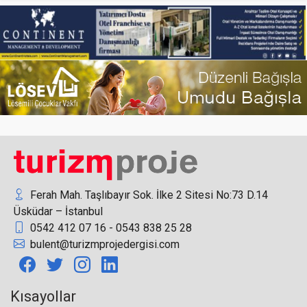
ATOR, Türkiye tatili fiyatlarında düşüş kaydetti
İstanbul'un yolcu sayısında büyük artış
Ferah Mah. Taşlıbayır Sok. İlke 2 Sitesi No:73 D.14
Üsküdar – İstanbul
0542 412 07 16 - 0543 838 25 28
Ünsal: Yunan Adaları’na turizm, bölgemiz için
bulent@turizmprojedergisi.com
faydalı
Kısayollar