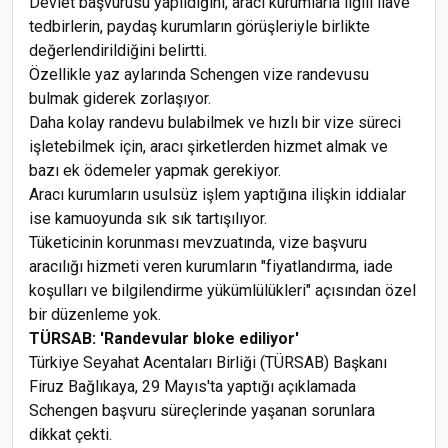
Devlet başvurusu yapıldığını, aracı kurumlarla ilgili ilave
tedbirlerin, paydaş kurumların görüşleriyle birlikte
değerlendirildiğini belirtti.
Özellikle yaz aylarında Schengen vize randevusu
bulmak giderek zorlaşıyor.
Daha kolay randevu bulabilmek ve hızlı bir vize süreci
işletebilmek için, aracı şirketlerden hizmet almak ve
bazı ek ödemeler yapmak gerekiyor.
Aracı kurumların usulsüz işlem yaptığına ilişkin iddialar
ise kamuoyunda sık sık tartışılıyor.
Tüketicinin korunması mevzuatında, vize başvuru
aracılığı hizmeti veren kurumların "fiyatlandırma, iade
koşulları ve bilgilendirme yükümlülükleri" açısından özel
bir düzenleme yok.
TÜRSAB: 'Randevular bloke ediliyor'
Türkiye Seyahat Acentaları Birliği (TÜRSAB) Başkanı
Firuz Bağlıkaya, 29 Mayıs'ta yaptığı açıklamada
Schengen başvuru süreçlerinde yaşanan sorunlara
dikkat çekti.