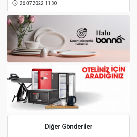
26.07.2022 11:30
Designist, Lamartine Otel Taksim’i, İstanbul’un
tarihinden esinlenerek tasarımladı
Yiğit Girgin: “Kriz Değil, Dönüşüm Zamanı”
Corendon ile Peakwork iş birliği güçleniyor
Diğer Gönderiler