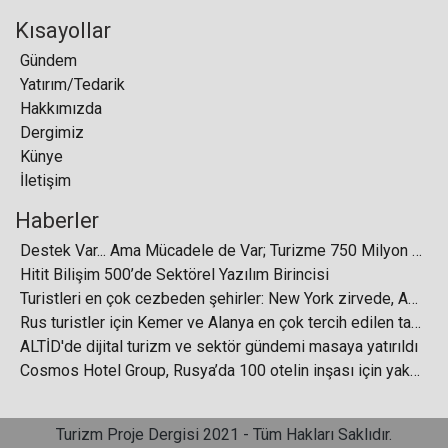
Kısayollar
Gündem
Yatırım/Tedarik
Hakkımızda
Yiğit Girgin: “Kriz Değil, Dönüşüm Zamanı”
Dergimiz
Künye
İletişim
Haberler
Destek Var... Ama Mücadele de Var; Turizme 750 Milyon Dolarlık Destek
Corendon ile Peakwork iş birliği güçleniyor
Hitit Bilişim 500’de Sektörel Yazılım Birincisi
Turistleri en çok cezbeden şehirler: New York zirvede, Asya yükselişte
Rus turistler için Kemer ve Alanya en çok tercih edilen tatil bölgeleri arasında ilk iki sırada yer aldı
ALTİD'de dijital turizm ve sektör gündemi masaya yatırıldı
Cosmos Hotel Group, Rusya’da 100 otelin inşası için yaklaşık 700 milyar ruble yatıracak
IHG Hotels & Resorts, “Connect Türkiye –
Networking Night” Etkinliğini Gerçekleştirdi
Turizm Proje Dergisi 2021 - Tüm Hakları Saklıdır.