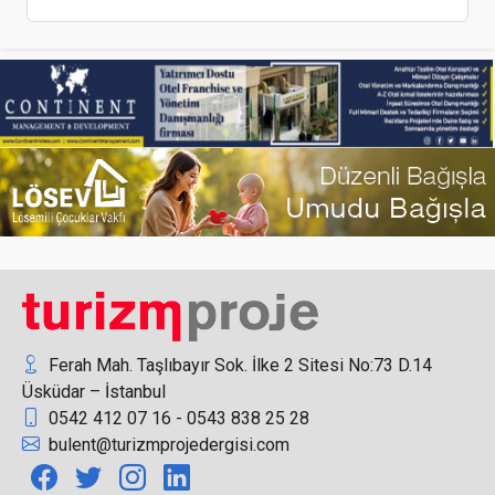
Eurowings Holidays’in Yeni CEO’su Irina
Haselmann
15 Yıllık Lüks Tur Operatörü İflas Etti
Ferah Mah. Taşlıbayır Sok. İlke 2 Sitesi No:73 D.14
Üsküdar – İstanbul
0542 412 07 16 - 0543 838 25 28
Designist, Lamartine Otel Taksim’i, İstanbul’un
bulent@turizmprojedergisi.com
tarihinden esinlenerek tasarımladı