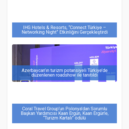
IHG Hotels & Resorts, “Connect Türkiye –
Networking Night” Etkinliğini Gerçekleştirdi
Azerbaycan’ın turizm potansiyeli Türkiye’de
düzenlenen roadshow ile tanıtıldı
Coral Travel Group’un Polonya’dan Sorumlu
Başkan Yardımcısı Kaan Ergün, Kaan Ergün'e,
“Turizm Kartalı” ödülü